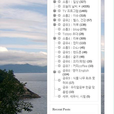
소통1：일상
(327)
오늘의 날씨 ☀
(4335)
TV 프로그램
(1465)
소통2：이슈
(318)
공유2：헬스, 건강
(57)
공유3：차車
(138)
소통3：blog
(275)
Tistory 초대
(28)
소통4：리뷰
(309)
공유4：컴터
(110)
소통5：DsLr
(45)
공유5：핸드폰
(48)
소통6：글귀
(48)
공유6：요리(학원)
(20)
공유7：커피coffee
(10)
공유8 : 영어 English
(104)
공유9：식물 나무 화초 꽃
허브
(17)
공유 : 우리말공부 한글 맞
춤법
(10)
세무, 세무사, 시험
(5)
Recent Posts