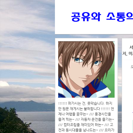
>>>
서
지, 
>>>>
!!!!!! 퍼가시는 건, 못막습니다. 하지
만 원문 재게시는 불허합니다 !!!!!! 언
제나 여행을 꿈꾸는~ /// 풍경사진을
즐겨 찍는~ /// 자동차 운전을 즐기는~
/// 컴터조립을 재미있어 하는~ /// 고
전과 동시대물을 넘나드는~ /// 요리가