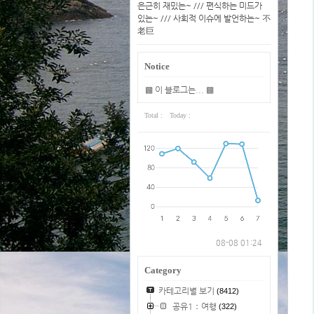
은근히 재밌는~ /// 편식하는 미드가
있는~ /// 사회적 이슈에 발언하는~ 不
老巨
Notice
▩ 이 블로그는... ▩
Total :
Today :
08-08 01:24
Category
카테고리별 보기
(8412)
공유1：여행
(322)