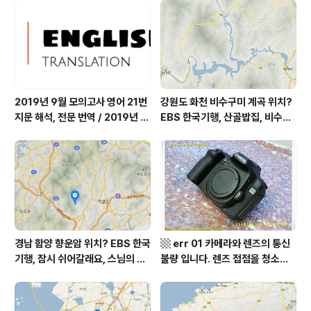
어디? / 경상북도 영양군 가볼 만
군 최기순 씨 캠핑장 펜션 어디? /
한 곳, 영양읍 상원리. KBS 인간극
강원도 홍천군 가볼 만한 곳, (구)
장 임분노미 할머니
까르돈, kbs 인간극장
2019년 9월 모의고사 영어 21번
강원도 화천 비수구미 계곡 위치?
지문 해석, 전문 번역 / 2019년 9
EBS 한국기행, 산골밥집, 비수구
월 평가원 모의고사 영어 지문 번
미 할매 밥상, 이중일 최길순 씨 부
역, 평가원 2019년 고3 9월 영어
부 화천군 비수구미 낙타민박 어
영역 외국어영역 전문 해석, Engli
디? / 강원도 화천군 가볼 만한 곳
sh to Korean translation
비수구미 마을, 파로호
경남 함양 향운암 위치? EBS 한국
▩ err 01 카메라와 렌즈의 통신
기행, 잠시 쉬어갈래요, 스님의 어
불량 입니다. 렌즈 접점을 청소하
느 여름날, 함양 향운암 어디? / 경
여 주십시요? (캐논 50D) ▩
상남도 함양군 가볼 만한 곳, 용추
계곡 향운암 명천스님, 덕유산 황