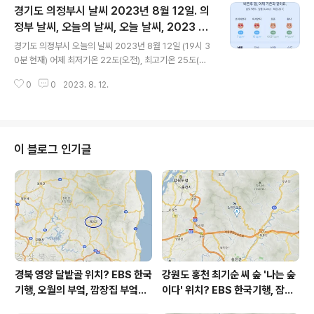
경기도 의정부시 날씨 2023년 8월 12일. 의
평소와 많이 다릅니다 낮 최고기온 24도 밖에 되지 않습니
다 * 눈비 올 확률은 위 이미지에서 시간별 기상 상태 참조
정부 날씨, 오늘의 날씨, 오늘 날씨, 2023 0
글 내용
어제 초미세먼지 보통 = 17 ㎍/m³ 미세먼지는 보통 = 3
812, 초미세먼지, 미세먼지, 황사, 자외선
경기도 의정부시 오늘의 날씨 2023년 8월 12일 (19시 3
4 ㎍/m³ 황사는 보통 = 20 ㎍/m³ 자외선 (오후) = 보통
0분 현재) 어제 최저기온 22도(오전), 최고기온 25도(오
오늘 초미세먼지 좋음 = 8 ㎍/m³ 미세먼지는 좋음 = 16
후) 오늘 최저기온 23도(오전, 오후), 최고기온 25도(오
㎍/m³ 황사는 보통 = 14 ㎍/m³ 자..
0
0
2023. 8. 12.
전), 24도(오후) 어제보다 1도 높은 최저기온, 어제와 같은
최고기온입니다 아침에 최저기온 영상 23도이고 낮에 최
고기온 영상 24도입니다 일교차가 굉장히 작고 기온 분포
가 평소와 많이 다릅니다 낮 최고기온 24도 밖에 되지 않
습니다 * 눈비 올 확률은 위 이미지에서 시간별 기상 상태
이 블로그 인기글
참조 대기상황 공기질은 어제 초미세먼지 좋음 = 10 ㎍/
m³ 미세먼지는 좋음 = 25 ㎍/m³ 황사는 보통 = 20 ㎍/
m³ 자외선 (오후) = 보통 오늘 초미세먼지 좋음 = 7 ㎍/
m³ 미세먼지는 좋음 = 15 ㎍/m³ 황사는 보통 =..
경북 영양 달밭골 위치? EBS 한국
강원도 홍천 최기순 씨 숲 '나는 숲
기행, 오월의 부엌, 깜장집 부엌은
이다' 위치? EBS 한국기행, 잠시
따스했네, 영양군 영양읍 달밭골
쉬어갈래요, 나를 부르는 숲, 홍천