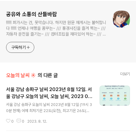
로그 정보
공유와 소통의 산들바람
!!!!!! 퍼가시는 건, 못막습니다. 하지만 원문 재게시는 불허합니
다 !!!!!! 언제나 여행을 꿈꾸는~ /// 풍경사진을 즐겨 찍는~ ///
자동차 운전을 즐기는~ /// 컴터조립을 재미있어 하는~ /// 고
전과 동시대물을 넘나드는~ /// 요리가 은근히 재밌는~ /// 편
식하는 미드가 있는~ /// 사회적 이슈에 발언하는~ 不老巨
구독하기
더보기
오늘의 날씨 ☀
의 다른 글
서울 강남 송파구 날씨 2023년 8월 12일. 서
울 강남구 오늘의 날씨, 오늘 날씨, 2023 08
글 내용
12, 초미세먼지, 미세먼지, 황사, 자외선
서울 강남 송파구 오늘의 날씨 2023년 8월 12일 (19시 3
0분 현재) 어제 최저기온 22도(오전), 최고기온 26도(오
후) 오늘 최저기온 23도(오전, 오후), 최고기온 24도(오전,
0
0
2023. 8. 12.
오후) 어제보다 1도 높은 최저기온, 어제보다 2도 낮은 최
고기온입니다 아침에 최저기온 영상 23도이고 낮에 최고
기온 영상 24도입니다 일교차가 굉장히 작고 기온 분포가