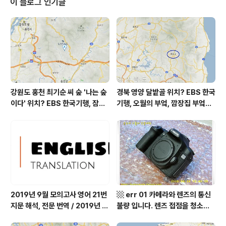
이 블로그 인기글
㎍/m³ 미세먼지는 좋음 = 23 ㎍/m³ 황사는 보통 = 15
㎍/m³ 자외선 (오후) = 한때 나쁨 오늘 초미세먼지 좋음
= 12 ㎍/m³ 미세먼지는 보통 = 42 ㎍/m³ 황사는 보통
= 13 ㎍/m³ 자외선 (오후) = 나쁨 대기상..
강원도 홍천 최기순 씨 숲 '나는 숲
경북 영양 달밭골 위치? EBS 한국
이다' 위치? EBS 한국기행, 잠시
기행, 오월의 부엌, 깜장집 부엌은
쉬어갈래요, 나를 부르는 숲, 홍천
따스했네, 영양군 영양읍 달밭골
군 최기순 씨 캠핑장 펜션 어디? /
어디? / 경상북도 영양군 가볼 만
강원도 홍천군 가볼 만한 곳, (구)
한 곳, 영양읍 상원리. KBS 인간극
까르돈, kbs 인간극장
장 임분노미 할머니
2019년 9월 모의고사 영어 21번
▩ err 01 카메라와 렌즈의 통신
지문 해석, 전문 번역 / 2019년 9
불량 입니다. 렌즈 접점을 청소하
월 평가원 모의고사 영어 지문 번
여 주십시요? (캐논 50D) ▩