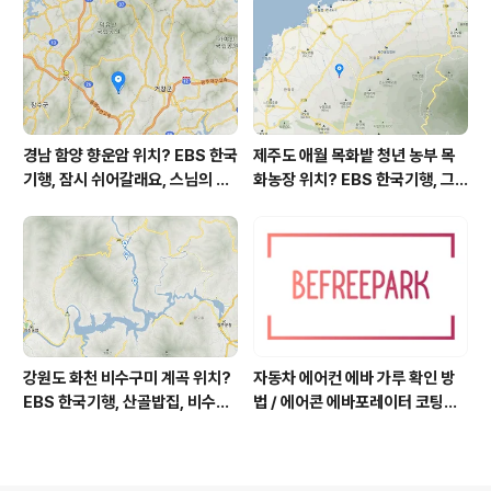
역, 평가원 2019년 고3 9월 영어
영역 외국어영역 전문 해석, Engli
sh to Korean translation
경남 함양 향운암 위치? EBS 한국
제주도 애월 목화밭 청년 농부 목
기행, 잠시 쉬어갈래요, 스님의 어
화농장 위치? EBS 한국기행, 그
느 여름날, 함양 향운암 어디? / 경
인생 탐나도다 제주, 목화오름 그
상남도 함양군 가볼 만한 곳, 용추
사나이, 애월읍 어음리 정보람 씨
계곡 향운암 명천스님, 덕유산 황
목화 재배 '목화오름' 목화농장 어
석산 거망산 기백산
디? / 제주도 가볼 만한 곳
강원도 화천 비수구미 계곡 위치?
자동차 에어컨 에바 가루 확인 방
EBS 한국기행, 산골밥집, 비수구
법 / 에어콘 에바포레이터 코팅제
미 할매 밥상, 이중일 최길순 씨 부
산화, 흰가루는 수산화알루미늄,
부 화천군 비수구미 낙타민박 어
증발기 evaporator, 에바 하얀
디? / 강원도 화천군 가볼 만한 곳
가루 확인하는 법, 에바 코팅 산화