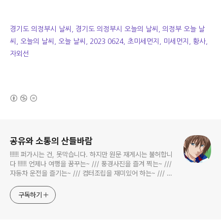
경기도 의정부시 날씨, 경기도 의정부시 오늘의 날씨, 의정부 오늘 날
씨, 오늘의 날씨, 오늘 날씨, 2023 0624, 초미세먼지, 미세먼지, 황사,
자외선
(새창열림)
로그 정보
공유와 소통의 산들바람
!!!!!! 퍼가시는 건, 못막습니다. 하지만 원문 재게시는 불허합니
다 !!!!!! 언제나 여행을 꿈꾸는~ /// 풍경사진을 즐겨 찍는~ ///
자동차 운전을 즐기는~ /// 컴터조립을 재미있어 하는~ /// 고
전과 동시대물을 넘나드는~ /// 요리가 은근히 재밌는~ /// 편
식하는 미드가 있는~ /// 사회적 이슈에 발언하는~ 不老巨
구독하기