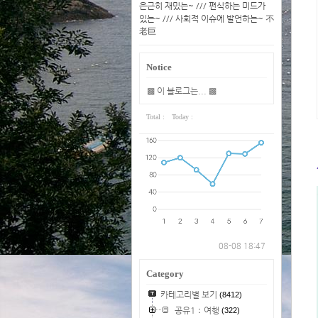
은근히 재밌는~ /// 편식하는 미드가
있는~ /// 사회적 이슈에 발언하는~ 不
老巨
Notice
▩ 이 블로그는... ▩
Total :
Today :
08-08 18:47
Category
카테고리별 보기
(8412)
공유1：여행
(322)