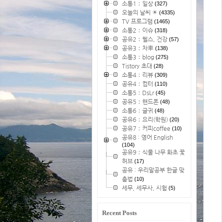
소통1：일상
(327)
오늘의 날씨 ☀
(4335)
TV 프로그램
(1465)
소통2：이슈
(318)
공유2：헬스, 건강
(57)
공유3：차車
(138)
소통3：blog
(275)
Tistory 초대
(28)
소통4：리뷰
(309)
공유4：컴터
(110)
소통5：DsLr
(45)
공유5：핸드폰
(48)
소통6：글귀
(48)
공유6：요리(학원)
(20)
공유7：커피coffee
(10)
공유8 : 영어 English
(104)
공유9：식물 나무 화초 꽃
허브
(17)
공유 : 우리말공부 한글 맞
춤법
(10)
세무, 세무사, 시험
(5)
Recent Posts