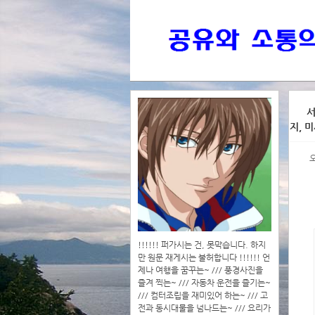
>>>
서
지, 
>>>>
!!!!!! 퍼가시는 건, 못막습니다. 하지
만 원문 재게시는 불허합니다 !!!!!! 언
제나 여행을 꿈꾸는~ /// 풍경사진을
즐겨 찍는~ /// 자동차 운전을 즐기는~
/// 컴터조립을 재미있어 하는~ /// 고
전과 동시대물을 넘나드는~ /// 요리가