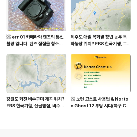
영역 외국어영역 전문 해석, Engli
계곡 향운암 명천스님, 덕유산 황
sh to Korean translation
석산 거망산 기백산
▩ err 01 카메라와 렌즈의 통신
제주도 애월 목화밭 청년 농부 목
불량 입니다. 렌즈 접점을 청소하
화농장 위치? EBS 한국기행, 그
여 주십시요? (캐논 50D) ▩
인생 탐나도다 제주, 목화오름 그
사나이, 애월읍 어음리 정보람 씨
목화 재배 '목화오름' 목화농장 어
디? / 제주도 가볼 만한 곳
강원도 화천 비수구미 계곡 위치?
▩ 노턴 고스트 사용법 & Norto
EBS 한국기행, 산골밥집, 비수구
n Ghost 12 부팅 시디(복구 C
미 할매 밥상, 이중일 최길순 씨 부
D) 만들기 ▩
부 화천군 비수구미 낙타민박 어
디? / 강원도 화천군 가볼 만한 곳
비수구미 마을, 파로호