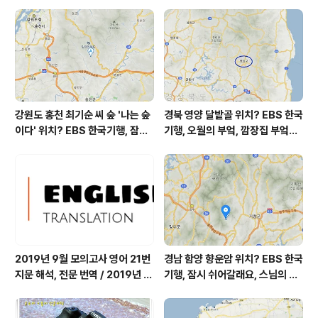
m³ 자외선 (오후) = 보통 오늘 초미세먼지 좋음 = 14 ㎍/
m³ 미세먼지는 좋음 = 20 ㎍/m³ 황사는 보통 = 27 ㎍/
m³ 자외선 (오후) = 보통 대기상태는 ..
강원도 홍천 최기순 씨 숲 '나는 숲
경북 영양 달밭골 위치? EBS 한국
이다' 위치? EBS 한국기행, 잠시
기행, 오월의 부엌, 깜장집 부엌은
쉬어갈래요, 나를 부르는 숲, 홍천
따스했네, 영양군 영양읍 달밭골
군 최기순 씨 캠핑장 펜션 어디? /
어디? / 경상북도 영양군 가볼 만
강원도 홍천군 가볼 만한 곳, (구)
한 곳, 영양읍 상원리. KBS 인간극
까르돈, kbs 인간극장
장 임분노미 할머니
2019년 9월 모의고사 영어 21번
경남 함양 향운암 위치? EBS 한국
지문 해석, 전문 번역 / 2019년 9
기행, 잠시 쉬어갈래요, 스님의 어
월 평가원 모의고사 영어 지문 번
느 여름날, 함양 향운암 어디? / 경
역, 평가원 2019년 고3 9월 영어
상남도 함양군 가볼 만한 곳, 용추