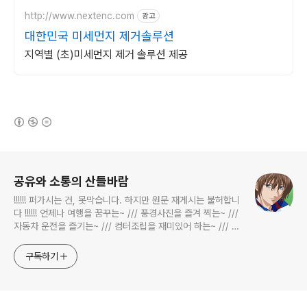
http://www.nextenc.com
광고
대한민국 미세먼지 제거솔루션
지역별 (초)미세먼지 제거 솔루션 제공
(새창열림)
로그 정보
공유와 소통의 산들바람
!!!!!! 퍼가시는 건, 못막습니다. 하지만 원문 재게시는 불허합니
다 !!!!!! 언제나 여행을 꿈꾸는~ /// 풍경사진을 즐겨 찍는~ ///
자동차 운전을 즐기는~ /// 컴터조립을 재미있어 하는~ /// 고
전과 동시대물을 넘나드는~ /// 요리가 은근히 재밌는~ /// 편
식하는 미드가 있는~ /// 사회적 이슈에 발언하는~ 不老巨
구독하기