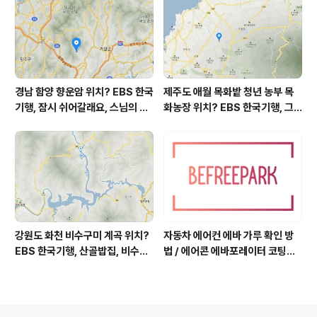
영역 외국어영역 전문 해석, Engli
sh to Korean translation
경남 함양 향운암 위치? EBS 한국
제주도 애월 목화밭 청년 농부 목
기행, 잠시 쉬어갈래요, 스님의 어
화농장 위치? EBS 한국기행, 그
느 여름날, 함양 향운암 어디? / 경
인생 탐나도다 제주, 목화오름 그
상남도 함양군 가볼 만한 곳, 용추
사나이, 애월읍 어음리 정보람 씨
계곡 향운암 명천스님, 덕유산 황
목화 재배 '목화오름' 목화농장 어
석산 거망산 기백산
디? / 제주도 가볼 만한 곳
강원도 화천 비수구미 계곡 위치?
자동차 에어컨 에바 가루 확인 방
EBS 한국기행, 산골밥집, 비수구
법 / 에어콘 에바포레이터 코팅제
미 할매 밥상, 이중일 최길순 씨 부
산화, 흰가루는 수산화알루미늄,
부 화천군 비수구미 낙타민박 어
증발기 evaporator, 에바 하얀
디? / 강원도 화천군 가볼 만한 곳
가루 확인하는 법, 에바 코팅 산화
비수구미 마을, 파로호
부식, 애프터블로우 after-blow