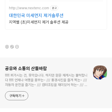
http://www.nextenc.com
광고
대한민국 미세먼지 제거솔루션
지역별 (초)미세먼지 제거 솔루션 제공
(새창열림)
로그 정보
공유와 소통의 산들바람
!!!!!! 퍼가시는 건, 못막습니다. 하지만 원문 재게시는 불허합니
다 !!!!!! 언제나 여행을 꿈꾸는~ /// 풍경사진을 즐겨 찍는~ ///
자동차 운전을 즐기는~ /// 컴터조립을 재미있어 하는~ /// 고
전과 동시대물을 넘나드는~ /// 요리가 은근히 재밌는~ /// 편
식하는 미드가 있는~ /// 사회적 이슈에 발언하는~ 不老巨
구독하기