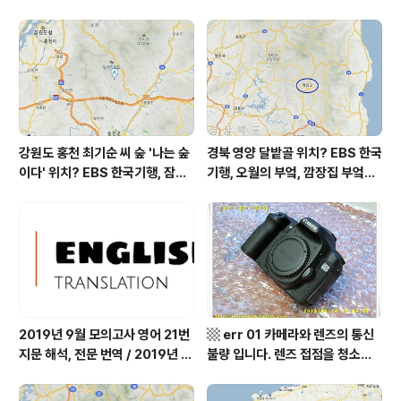
는 보통 = 48 ㎍/m³ 황사는 보통 = 59 ㎍/m³ 자외선
(오후) = 보통 오늘 초미세먼지 보통 = 28 ㎍/m³ 미세먼
지는 보통 = 75 ㎍/m³ 황사는 보통 = 86 ㎍/m³ 자외선
(오후) = 보통 대기상태는 어제보다 ..
강원도 홍천 최기순 씨 숲 '나는 숲
경북 영양 달밭골 위치? EBS 한국
이다' 위치? EBS 한국기행, 잠시
기행, 오월의 부엌, 깜장집 부엌은
쉬어갈래요, 나를 부르는 숲, 홍천
따스했네, 영양군 영양읍 달밭골
군 최기순 씨 캠핑장 펜션 어디? /
어디? / 경상북도 영양군 가볼 만
강원도 홍천군 가볼 만한 곳, (구)
한 곳, 영양읍 상원리. KBS 인간극
까르돈, kbs 인간극장
장 임분노미 할머니
2019년 9월 모의고사 영어 21번
▩ err 01 카메라와 렌즈의 통신
지문 해석, 전문 번역 / 2019년 9
불량 입니다. 렌즈 접점을 청소하
월 평가원 모의고사 영어 지문 번
여 주십시요? (캐논 50D) ▩
역, 평가원 2019년 고3 9월 영어