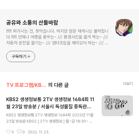
로그 정보
공유와 소통의 산들바람
!!!!!! 퍼가시는 건, 못막습니다. 하지만 원문 재게시는 불허합니
다 !!!!!! 언제나 여행을 꿈꾸는~ /// 풍경사진을 즐겨 찍는~ ///
자동차 운전을 즐기는~ /// 컴터조립을 재미있어 하는~ /// 고
전과 동시대물을 넘나드는~ /// 요리가 은근히 재밌는~ /// 편
식하는 미드가 있는~ /// 사회적 이슈에 발언하는~ 不老巨
구독하기
더보기
TV 프로그램/KBS 2TV 생생정보통
의 다른 글
KBS2 생생정보통 2TV 생생정보 1684회 11
월 23일 방송분 / 서울시 독성물질 중독관리
글 내용
센터, 한국산업안전보건공단 서울광역본부,
KBS2 생생정보통 2TV 생생정보 1684회 2022년 11월
경기도 수원시 지동시장 엄마네 순대곱창
23일 방송분 KBS2 [ 2TV 생생정보 ] 월~금 18:30~ 방
송 아는 만큼 위기 탈출 - 가정, 산업현장 음용 사고 주의!
0
0
2022. 11. 23.
서울특별시 성북구 정릉로 161 고려대학교 메디사이언스