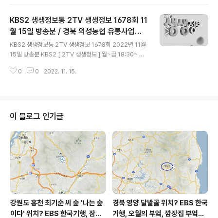
파크 동화바이오관 1층 (지번) 서울시 성북구 정릉동 660
고려대학교 메디사이언스파크 동화바이오관 1층 ☎ 1855
KBS2 생생정보통 2TV 생생정보 1678회 11
-2221 - 홈페이지 (1:1 문의) : https://www.seoulpcc.
or.kr/index.do - SNS 카카오톡 채널 (상담) : seoulpc
월 15일 방송분 / 경북 의성농협 유통사업소,
글 내용
c 검색 - 월-금 09:00-17:00 상담가능 서울특별시 중구
경북 울진 죽변 해안스카이레일, 울진군 성류
KBS2 생생정보통 2TV 생생정보 1678회 2022년 11월
칠패로 42 우리빌딩 (지번) 서울시 중구 봉..
굴, 울진 금강소나무숲길, 울진군 대게앤쿡
15일 방송분 KBS2 [ 2TV 생생정보 ] 월~금 18:30~ 방
송 생생정보통 - 믿고 먹을 수 있는 우리 농산물! 지리적 표
0
0
2022. 11. 15.
시 제도로 확인하자! 서울특별시 서초구 청계산로 10 (지
번) 서울시 서초구 양재동 230 ☎ 02-3498-1100 * 괴
산군조합 공동사업법인 충청북도 괴산군 문광면 괴산로 3
204 (지번) 충북 괴산군 문광면 신기리 111 - 홈페이지 : h
ttps://gssrpp.com/web/shop/index.php * 의성농
이 블로그 인기글
협 유통사업소 경상북도 의성군 의성읍 경북대로 5692-2
4 (지번) 경북 의성군 의성읍 원당리 246 ☎ 054-832-
9561 택시맛객들의 수다 - 울진의 맛과 멋에 취해 울진 마
라 < 죽변 해안..
강원도 홍천 최기순 씨 숲 '나는 숲
경북 영양 달밭골 위치? EBS 한국
이다' 위치? EBS 한국기행, 잠시
기행, 오월의 부엌, 깜장집 부엌은