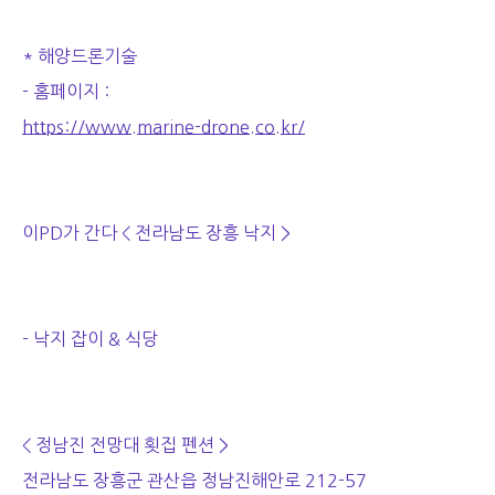
* 해양드론기술
- 홈페이지 :
https://www.marine-drone.co.kr/
이PD가 간다 <
전라남도 장흥 낙지 >
- 낙지 잡이 & 식당
< 정남진 전망대 횟집 펜션 >
전라남도 장흥군 관산읍 정남진해안로 212-57