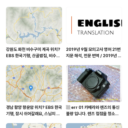
쉬어갈래요, 나를 부르는 숲, 홍천
따스했네, 영양군 영양읍 달밭골
군 최기순 씨 캠핑장 펜션 어디? /
어디? / 경상북도 영양군 가볼 만
강원도 홍천군 가볼 만한 곳, (구)
한 곳, 영양읍 상원리. KBS 인간극
까르돈, kbs 인간극장
장 임분노미 할머니
강원도 화천 비수구미 계곡 위치?
2019년 9월 모의고사 영어 21번
EBS 한국기행, 산골밥집, 비수구
지문 해석, 전문 번역 / 2019년 9
미 할매 밥상, 이중일 최길순 씨 부
월 평가원 모의고사 영어 지문 번
부 화천군 비수구미 낙타민박 어
역, 평가원 2019년 고3 9월 영어
디? / 강원도 화천군 가볼 만한 곳
영역 외국어영역 전문 해석, Engli
비수구미 마을, 파로호
sh to Korean translation
경남 함양 향운암 위치? EBS 한국
▩ err 01 카메라와 렌즈의 통신
기행, 잠시 쉬어갈래요, 스님의 어
불량 입니다. 렌즈 접점을 청소하
느 여름날, 함양 향운암 어디? / 경
여 주십시요? (캐논 50D) ▩
상남도 함양군 가볼 만한 곳, 용추