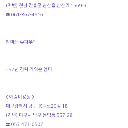
(지번) 전남 장흥군 관산읍 삼산리 1569-3
☎ 061-867-4616
엄마는 슈퍼우먼
- 57년 경력 가위손 엄마
< 예림미용실 >
대구광역시 남구 봉덕로20길 18
(지번) 대구시 남구 봉덕동 557-28
☎ 053-471-6507