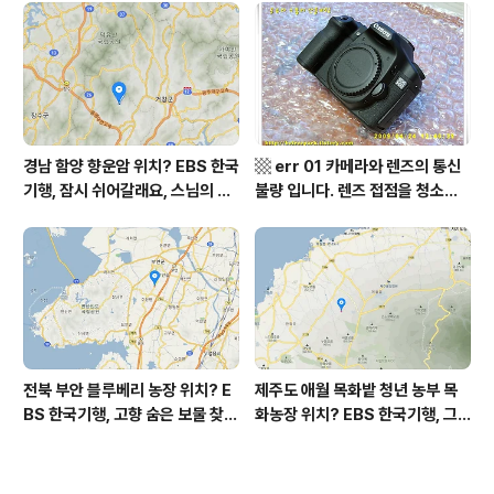
부 화천군 비수구미 낙타민박 어
역, 평가원 2019년 고3 9월 영어
디? / 강원도 화천군 가볼 만한 곳
영역 외국어영역 전문 해석, Engli
비수구미 마을, 파로호
sh to Korean translation
경남 함양 향운암 위치? EBS 한국
▩ err 01 카메라와 렌즈의 통신
기행, 잠시 쉬어갈래요, 스님의 어
불량 입니다. 렌즈 접점을 청소하
느 여름날, 함양 향운암 어디? / 경
여 주십시요? (캐논 50D) ▩
상남도 함양군 가볼 만한 곳, 용추
계곡 향운암 명천스님, 덕유산 황
석산 거망산 기백산
전북 부안 블루베리 농장 위치? E
제주도 애월 목화밭 청년 농부 목
BS 한국기행, 고향 숨은 보물 찾
화농장 위치? EBS 한국기행, 그
기, 우리 동네 재발견, 부안군 부안
인생 탐나도다 제주, 목화오름 그
읍 우영덕 우서라 씨 부녀 블루베
사나이, 애월읍 어음리 정보람 씨
리 농장 우하하하우스 어디? / 전
목화 재배 '목화오름' 목화농장 어