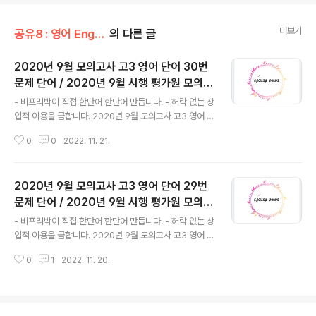
더보기
공유8 : 영어 English/평가원 모의고사 단어
의 다른 글
2020년 9월 모의고사 고3 영어 단어 30번
문제 단어 / 2020년 9월 시행 평가원 모의고
글 내용
사 / 2020년 고3 9월 모의고사 단어 영어영
- 비프리박이 직접 한단어 한단어 만듭니다. - 허락 없는 상
역, 고3 모의고사 영어 지문별 단어, 평가원 영
업적 이용을 금합니다. 2020년 9월 모의고사 고3 영어 단
어 모의고사 단어장
어 30번 ( 2020년 9월 시행 평가원 모의고사 ) 30번 지
0
0
2022. 11. 21.
문 단어 think of A A에 관해 생각하다 find it difficult n
ot to R ~하지 않기가 어려움을 알다 in this way, 이런
방식으로 thought suppression 사고 억제, 사고 억압 t
2020년 9월 모의고사 고3 영어 단어 29번
hought 사고, 생각 (← think) suppress 억제하다, 억압
하다 actually 실제로, 사실은 increase 증가시키다 dec
문제 단어 / 2020년 9월 시행 평가원 모의고
글 내용
rease 감소시키다 instead of –ing -하는 대신, -하지
사 / 2020년 고3 9월 모의고사 단어 영어영
- 비프리박이 직접 한단어 한단어 만듭니다. - 허락 없는 상
않고 calm A (동) A를 가라앉히다, 진정시키다 common
역, 고3 모의고사 영어 지문별 단어, 평가원 영
업적 이용을 금합니다. 2020년 9월 모의고사 고3 영어 단
example 흔한 사..
어 모의고사 단어장
어 29번 ( 2020년 9월 시행 평가원 모의고사 ) 29번 지
0
1
2022. 11. 20.
문 단어 competitive activity 경쟁 활동 compete 경
쟁하다 competition 경쟁 competitive 경쟁하는, 경쟁
의, 경쟁적인 performance 수행능력, 수행, 실행 show
case 전시장, 시연장 / 전시용 유리상자 recognize 인정