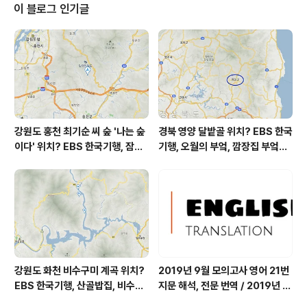
하다, 알아보다 the rest 나머지 overlook A 간과하다,
이 블로그 인기글
못 보다 look over A A를 검토하다, 살피다 provision
제공 / 규정 provide 제공하다 timely (형) 제때의, 적시
의 ↔ untimely (형) 때 아닌,..
강원도 홍천 최기순 씨 숲 '나는 숲
경북 영양 달밭골 위치? EBS 한국
이다' 위치? EBS 한국기행, 잠시
기행, 오월의 부엌, 깜장집 부엌은
쉬어갈래요, 나를 부르는 숲, 홍천
따스했네, 영양군 영양읍 달밭골
군 최기순 씨 캠핑장 펜션 어디? /
어디? / 경상북도 영양군 가볼 만
강원도 홍천군 가볼 만한 곳, (구)
한 곳, 영양읍 상원리. KBS 인간극
까르돈, kbs 인간극장
장 임분노미 할머니
강원도 화천 비수구미 계곡 위치?
2019년 9월 모의고사 영어 21번
EBS 한국기행, 산골밥집, 비수구
지문 해석, 전문 번역 / 2019년 9
미 할매 밥상, 이중일 최길순 씨 부
월 평가원 모의고사 영어 지문 번