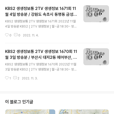
KBS2 생생정보통 2TV 생생정보 1671회 11
월 4일 방송분 / 강원도 속초시 동명동 금성호
글 내용
어화둥둥, 서울시 서초구 방배동 통영해물보
KBS2 생생정보통 2TV 생생정보 1671회 2022년 11월
쌈, 전북 순창군 내장산, 전북 정읍시 내장산
4일 방송분 KBS2 [ 2TV 생생정보 ] 월~금 18:30~ 방송
내장사
생생정보통 - 다둥이 가족을 위한 오리 요리 한 상 서울특
0
0
2022. 11. 4.
별시 강남구 도곡동 545-19 연주빌딩 내 (도로명) 서울시
강남구 논현로57길 24 ☎ 02-511-1575 - 홈페이지 : h
ttp://www.yfa.co.kr/ 지금이 딱! - 바다의 용이 나타났
KBS2 생생정보통 2TV 생생정보 1670회 11
다?! 강원도 속초시 동명동 ☎ 010-7339-3354 ( 대구
탕, 생대구조림, 문어, 물회 ) 강원도 속초시 번영로105번
월 3일 방송분 / 부산시 대저2동 에어부산, 경
글 내용
길 36 103호 강원도 속초시 동명동 565-27 ☎ 033-6
기도 화성시 신영통명품생태, 광주시 우산동
KBS2 생생정보통 2TV 생생정보 1670회 2022년 11월
35-5051 / 010-7339-3354 신의 한 수! 맛의..
원이네 웰빙호떡튀김, 광주시 치평동 육전 한
3일 방송분 KBS2 [ 2TV 생생정보 ] 월~금 18:30~ 방송
옥
청춘시대 - 나는 매일 공항에 간다 항공 정비사 부산광역시
1
2
2022. 11. 3.
강서구 유통단지1로 57번가길 6 (지번) 부산시 강서구 대
저2동 3148-5 ☎ 1666-3060 - 홈페이지 : https://w
ww.airbusan.com/ 전설의 맛 - 25년 전통 생태찌개 경
기도 화성시 영통로 73-3 (지번) 경기도 화성시 반월동 1
69-1 ☎ 031-203-6333 / 031-203-5001 믿고 떠
이 블로그 인기글
나는 스타의 고향 - 체조선수 양학선의 편 광주광역시 북구
서방로 73 (지번) 광주시 북구 우산동 1..