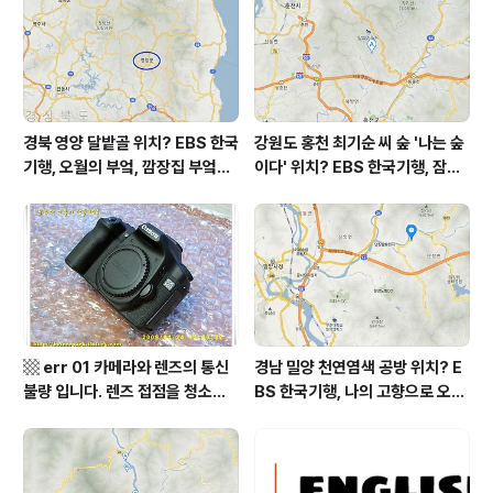
경북 영양 달밭골 위치? EBS 한국
강원도 홍천 최기순 씨 숲 '나는 숲
기행, 오월의 부엌, 깜장집 부엌은
이다' 위치? EBS 한국기행, 잠시
따스했네, 영양군 영양읍 달밭골
쉬어갈래요, 나를 부르는 숲, 홍천
어디? / 경상북도 영양군 가볼 만
군 최기순 씨 캠핑장 펜션 어디? /
한 곳, 영양읍 상원리. KBS 인간극
강원도 홍천군 가볼 만한 곳, (구)
장 임분노미 할머니
까르돈, kbs 인간극장
▩ err 01 카메라와 렌즈의 통신
경남 밀양 천연염색 공방 위치? E
불량 입니다. 렌즈 접점을 청소하
BS 한국기행, 나의 고향으로 오라,
여 주십시요? (캐논 50D) ▩
밀양에 살고 지고, 밀양시 단장면
자연 염색 하수영 씨 '섬유공방 너
울' = 마을미술 너울, 캘리그래피
조덕현 씨 가가협동조합