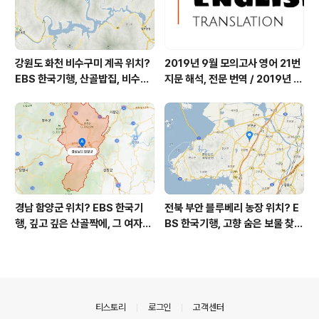
강원도 화천 비수구미 계곡 위치?
2019년 9월 모의고사 영어 21번
EBS 한국기행, 산골밥집, 비수구
지문 해석, 전문 번역 / 2019년 9
미 할매 밥상, 이중일 최길순 씨 부
월 평가원 모의고사 영어 지문 번
부 화천군 비수구미 낙타민박 어
역, 평가원 2019년 고3 9월 영어
디? / 강원도 화천군 가볼 만한 곳
영역 외국어영역 전문 해석, Engli
비수구미 마을, 파로호
sh to Korean translation
경남 함양군 위치? EBS 한국기
전북 부안 블루베리 농장 위치? E
행, 깊고 깊은 산골짝에, 그 여자의
BS 한국기행, 고향 숨은 보물 찾
꽃밭, 전정희 씨 누구? / 경상남도
기, 우리 동네 재발견, 부안군 부안
함양군 가볼 만한 곳, 산골 하이디,
읍 우영덕 우서라 씨 부녀 블루베
알프스 소녀 하이디, 나는 자연인
리 농장 우하하하우스 어디? / 전
이다 전정희 씨
라북도 부안 가볼 만한 곳
의안내
티스토리
로그인
고객센터