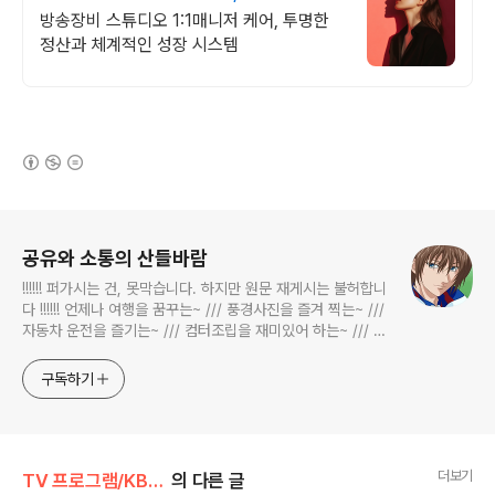
BJ 상시 모집
방송장비 스튜디오 1:1매니저 케어, 투명한
정산과 체계적인 성장 시스템
(새창열림)
로그 정보
공유와 소통의 산들바람
!!!!!! 퍼가시는 건, 못막습니다. 하지만 원문 재게시는 불허합니
다 !!!!!! 언제나 여행을 꿈꾸는~ /// 풍경사진을 즐겨 찍는~ ///
자동차 운전을 즐기는~ /// 컴터조립을 재미있어 하는~ /// 고
전과 동시대물을 넘나드는~ /// 요리가 은근히 재밌는~ /// 편
식하는 미드가 있는~ /// 사회적 이슈에 발언하는~ 不老巨
구독하기
더보기
TV 프로그램/KBS 2TV 생생정보통
의 다른 글