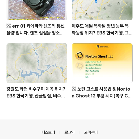
▩ err 01 카메라와 렌즈의 통신
제주도 애월 목화밭 청년 농부 목
불량 입니다. 렌즈 접점을 청소하
화농장 위치? EBS 한국기행, 그
여 주십시요? (캐논 50D) ▩
인생 탐나도다 제주, 목화오름 그
사나이, 애월읍 어음리 정보람 씨
목화 재배 '목화오름' 목화농장 어
디? / 제주도 가볼 만한 곳
강원도 화천 비수구미 계곡 위치?
▩ 노턴 고스트 사용법 & Norto
EBS 한국기행, 산골밥집, 비수구
n Ghost 12 부팅 시디(복구 C
미 할매 밥상, 이중일 최길순 씨 부
D) 만들기 ▩
부 화천군 비수구미 낙타민박 어
디? / 강원도 화천군 가볼 만한 곳
비수구미 마을, 파로호
의안내
티스토리
로그인
고객센터