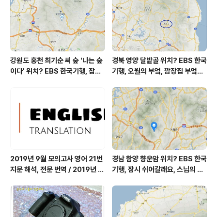
외선 (오후) = 매우 나쁨 대기상태는..
강원도 홍천 최기순 씨 숲 '나는 숲
경북 영양 달밭골 위치? EBS 한국
이다' 위치? EBS 한국기행, 잠시
기행, 오월의 부엌, 깜장집 부엌은
쉬어갈래요, 나를 부르는 숲, 홍천
따스했네, 영양군 영양읍 달밭골
군 최기순 씨 캠핑장 펜션 어디? /
어디? / 경상북도 영양군 가볼 만
강원도 홍천군 가볼 만한 곳, (구)
한 곳, 영양읍 상원리. KBS 인간극
까르돈, kbs 인간극장
장 임분노미 할머니
2019년 9월 모의고사 영어 21번
경남 함양 향운암 위치? EBS 한국
지문 해석, 전문 번역 / 2019년 9
기행, 잠시 쉬어갈래요, 스님의 어
월 평가원 모의고사 영어 지문 번
느 여름날, 함양 향운암 어디? / 경
역, 평가원 2019년 고3 9월 영어
상남도 함양군 가볼 만한 곳, 용추
영역 외국어영역 전문 해석, Engli
계곡 향운암 명천스님, 덕유산 황
sh to Korean translation
석산 거망산 기백산