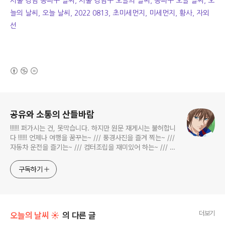
서울 강남 송파구 날씨, 서울 강남구 오늘의 날씨, 송파구 오늘 날씨, 오
늘의 날씨, 오늘 날씨, 2022 0813, 초미세먼지, 미세먼지, 황사, 자외
선
(새창열림)
로그 정보
공유와 소통의 산들바람
!!!!!! 퍼가시는 건, 못막습니다. 하지만 원문 재게시는 불허합니
다 !!!!!! 언제나 여행을 꿈꾸는~ /// 풍경사진을 즐겨 찍는~ ///
자동차 운전을 즐기는~ /// 컴터조립을 재미있어 하는~ /// 고
전과 동시대물을 넘나드는~ /// 요리가 은근히 재밌는~ /// 편
식하는 미드가 있는~ /// 사회적 이슈에 발언하는~ 不老巨
구독하기
더보기
오늘의 날씨 ☀
의 다른 글