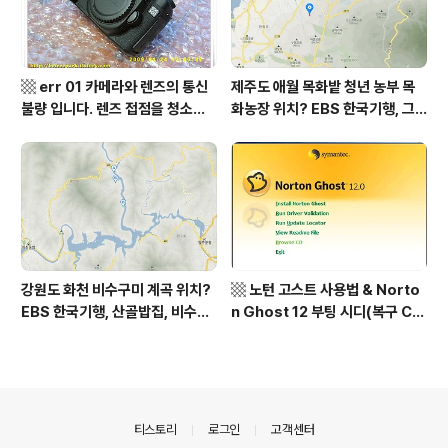
▩ err 01 카메라와 렌즈의 통신
제주도 애월 목화밭 청년 농부 목
불량 입니다. 렌즈 접점을 청소하
화농장 위치? EBS 한국기행, 그
여 주십시요? (캐논 50D) ▩
인생 탐나도다 제주, 목화오름 그
사나이, 애월읍 어음리 정보람 씨
목화 재배 '목화오름' 목화농장 어
디? / 제주도 가볼 만한 곳
강원도 화천 비수구미 계곡 위치?
▩ 노턴 고스트 사용법 & Norto
EBS 한국기행, 산골밥집, 비수구
n Ghost 12 부팅 시디(복구 C
미 할매 밥상, 이중일 최길순 씨 부
D) 만들기 ▩
부 화천군 비수구미 낙타민박 어
디? / 강원도 화천군 가볼 만한 곳
비수구미 마을, 파로호
의안내
티스토리
로그인
고객센터