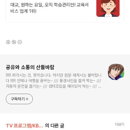
대교, 원하는 요일, 오직 학습관리만! 교육서
비스 업계 1위!
(새창열림)
로그 정보
공유와 소통의 산들바람
!!!!!! 퍼가시는 건, 못막습니다. 하지만 원문 재게시는 불허합니
다 !!!!!! 언제나 여행을 꿈꾸는~ /// 풍경사진을 즐겨 찍는~ ///
자동차 운전을 즐기는~ /// 컴터조립을 재미있어 하는~ /// 고
전과 동시대물을 넘나드는~ /// 요리가 은근히 재밌는~ /// 편
식하는 미드가 있는~ /// 사회적 이슈에 발언하는~ 不老巨
구독하기
더보기
TV 프로그램/KBS 2TV 생생정보통
의 다른 글