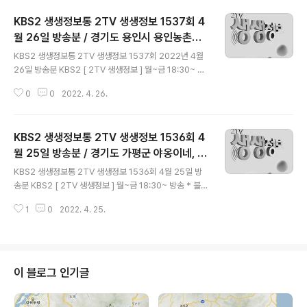
KBS2 생생정보통 2TV 생생정보 1537회 4
월 26일 방송분 / 경기도 용인시 용인농촌테
글 내용
마파크, 부산시 범전동 2566부산연등축제,
KBS2 생생정보통 2TV 생생정보 1537회 2022년 4월
서울시 서대문구 미근동 토종닭곰탕 평양옥
26일 방송분 KBS2 [ 2TV 생생정보 ] 월~금 18:30~ 방
송 * 블로그 내 다른 글 보기 = (모바일) bit.ly/3a9b1Le
0
0
2022. 4. 26.
= (pc) bit.ly/37e3BnS 생생현장 - 봄철 가족 나들이 명
소 경기도 용인시 처인구 원삼면 농촌파크로 80-1 (지번)
경기도 용인시 처인구 원삼면 사암리 871-3 ☎ 031-32
KBS2 생생정보통 2TV 생생정보 1536회 4
4-4081 - 참고 : https://www.yongin.go.kr/tour/fvt
pexprnprgm/BD_groupFvtpExprnPrgmList.do *
월 25일 방송분 / 경기도 가평군 야옹이네, 경
글 내용
장소 : 부산광역시 부산진구 송상현광장 부산광역시 부산
기도 안성시 과수원 카페 배꽃길61, 경기도 고
KBS2 생생정보통 2TV 생생정보 1536회 4월 25일 방
진구 범전동 429 * 기간 : 2022.04.22..
양시 토론토동물병원, 경기도 남양주시 곤드
송분 KBS2 [ 2TV 생생정보 ] 월~금 18:30~ 방송 * 블로
레밥 팔당자연애
그 내 다른 글 보기 = (모바일) bit.ly/3a9b1Le = (pc) bi
1
0
2022. 4. 25.
t.ly/37e3BnS 생생 트렌드 - 호캉스 가고 촌캉스 (村캉
스) 온다 (가평 촌집 스테이) 경기도 가평군 설악면 미사리
로 267-124 (지번) 경기도 가평군 설악면 송산리 329 -
참고 : https://befreepark.tistory.com/4369 (과수
원 카페) 경기도 안성시 대덕면 배꽃길61 (지번) 경기도 안
이 블로그 인기글
성시 대덕면 모산리 360 ☎ 031-671-6161 - 홈페이지
SNS (인스타그램) : https://www.instagram.com/b..