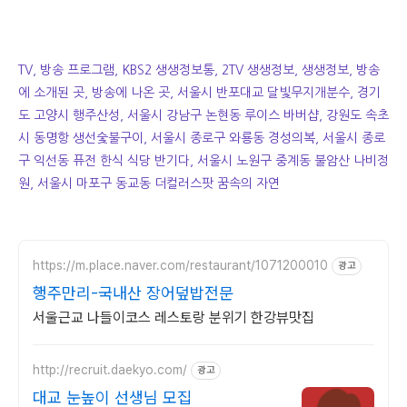
TV, 방송 프로그램, KBS2 생생정보통, 2TV 생생정보, 생생정보, 방송
에 소개된 곳, 방송에 나온 곳, 서울시 반포대교 달빛무지개분수, 경기
도 고양시 행주산성, 서울시 강남구 논현동 루이스 바버샵, 강원도 속초
시 동명항 생선숯불구이, 서울시 종로구 와룡동 경성의복, 서울시 종로
구 익선동 퓨전 한식 식당 반기다, 서울시 노원구 중계동 불암산 나비정
원, 서울시 마포구 동교동 더컬러스팟 꿈속의 자연
https://m.place.naver.com/restaurant/1071200010
광고
행주만리-국내산 장어덮밥전문
서울근교 나들이코스 레스토랑 분위기 한강뷰맛집
http://recruit.daekyo.com/
광고
대교 눈높이 선생님 모집