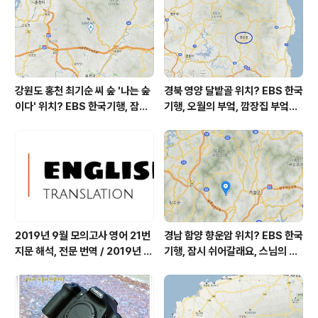
강원도 홍천 최기순 씨 숲 '나는 숲
경북 영양 달밭골 위치? EBS 한국
이다' 위치? EBS 한국기행, 잠시
기행, 오월의 부엌, 깜장집 부엌은
쉬어갈래요, 나를 부르는 숲, 홍천
따스했네, 영양군 영양읍 달밭골
군 최기순 씨 캠핑장 펜션 어디? /
어디? / 경상북도 영양군 가볼 만
강원도 홍천군 가볼 만한 곳, (구)
한 곳, 영양읍 상원리. KBS 인간극
까르돈, kbs 인간극장
장 임분노미 할머니
2019년 9월 모의고사 영어 21번
경남 함양 향운암 위치? EBS 한국
지문 해석, 전문 번역 / 2019년 9
기행, 잠시 쉬어갈래요, 스님의 어
월 평가원 모의고사 영어 지문 번
느 여름날, 함양 향운암 어디? / 경
역, 평가원 2019년 고3 9월 영어
상남도 함양군 가볼 만한 곳, 용추
영역 외국어영역 전문 해석, Engli
계곡 향운암 명천스님, 덕유산 황
sh to Korean translation
석산 거망산 기백산