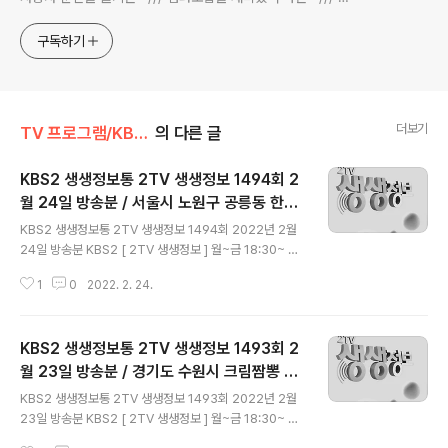
전과 동시대물을 넘나드는~ /// 요리가 은근히 재밌는~ /// 편
식하는 미드가 있는~ /// 사회적 이슈에 발언하는~ 不老巨
구독하기
더보기
TV 프로그램/KBS 2TV 생생정보통
의 다른 글
KBS2 생생정보통 2TV 생생정보 1494회 2
월 24일 방송분 / 서울시 노원구 공릉동 한국
글 내용
스포츠정책과학원, 경북 경주시 운수대통닭갈
KBS2 생생정보통 2TV 생생정보 1494회 2022년 2월
비, 경기도 가평군 이탈리아마을 피노키오와
24일 방송분 KBS2 [ 2TV 생생정보 ] 월~금 18:30~ 방
다빈치
송 * 블로그 내 다른 글 보기 = (모바일) bit.ly/3a9b1Le
1
0
2022. 2. 24.
= (pc) bit.ly/37e3BnS 생생 줌인 서울특별시 성동구 왕
십리로 222-1 (지번) 서울시 성동구 사근동 110 ☎ 02-
2290-8114 서울특별시 노원구 화랑로 727 국민체육진
KBS2 생생정보통 2TV 생생정보 1493회 2
흥공단 (지번) 서울시 노원구 공릉동 26-17 * 이재학 관장
SNS 화제 영상 - 조회 수 205만 뷰, 후시 녹음의 세계 * "
월 23일 방송분 / 경기도 수원시 크림짬뽕 남
글 내용
ASMR | 이것은 '호일펌'이 아니고 편집자 브릿지 염색중
수대반점, 전남 해남군 오시아노 캠핑장, 전남
KBS2 생생정보통 2TV 생생정보 1493회 2022년 2월
인 장면입니다 " https://www.youtube.com/watch?
목포시 목포 해상케이블카, 땅 속의 호랑이 호
23일 방송분 KBS2 [ 2TV 생생정보 ] 월~금 18:30~ 방
v..
장근
송 * 블로그 내 다른 글 보기 = (모바일) bit.ly/3a9b1Le