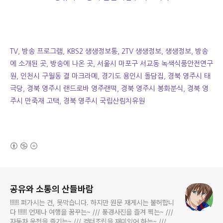
TV, 방송 프로그램, KBS2 생생정보통, 2TV 생생정보, 생생정보, 방송
에 소개된 곳, 방송에 나온 곳, 서울시 마포구 서교동 녹색식품안전연구
원, 인천시 구월동 결 마크라메, 경기도 용인시 돌담집, 경북 영주시 태
극당, 경북 영주시 랜드로바 영주랜떡, 경북 영주시 봉화분식, 경북 영
주시 만죽재 고택, 경북 영주시 국립산림치유원
(새창열림)
로그 정보
공유와 소통의 산들바람
!!!!!! 퍼가시는 건, 못막습니다. 하지만 원문 재게시는 불허합니
다 !!!!!! 언제나 여행을 꿈꾸는~ /// 풍경사진을 즐겨 찍는~ ///
자동차 운전을 즐기는~ /// 컴터조립을 재미있어 하는~ /// 고