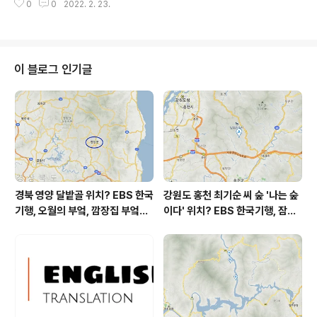
0
0
2022. 2. 23.
= (pc) bit.ly/37e3BnS 고수의 부엌 - 반전 매력의 맛! 크
림짬뽕 경기도 수원시 팔달구 창룡대로 30 (지번) 경기도
수원시 팔달구 남수동 47-4 ☎ 031-247-7791 * 영업
시간 : 화~일 11:00 – 21:00 / 월요일 휴무 우리 캠핑 왔어
요 - 모자가 함께 떠나는 차박 캠핑 전라남도 해남군 화원
이 블로그 인기글
면 화봉리 376-1 ☎ 061-534-0122 - 홈페이지 : htt
p://parapark.co.kr/ < 목포 해상케이블카 (북항 ..
경북 영양 달밭골 위치? EBS 한국
강원도 홍천 최기순 씨 숲 '나는 숲
기행, 오월의 부엌, 깜장집 부엌은
이다' 위치? EBS 한국기행, 잠시
따스했네, 영양군 영양읍 달밭골
쉬어갈래요, 나를 부르는 숲, 홍천
어디? / 경상북도 영양군 가볼 만
군 최기순 씨 캠핑장 펜션 어디? /
한 곳, 영양읍 상원리. KBS 인간극
강원도 홍천군 가볼 만한 곳, (구)
장 임분노미 할머니
까르돈, kbs 인간극장