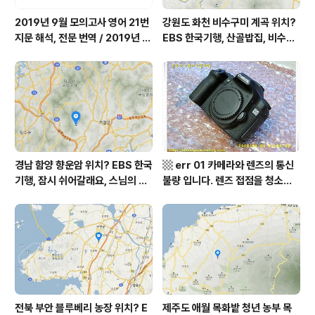
2019년 9월 모의고사 영어 21번
강원도 화천 비수구미 계곡 위치?
지문 해석, 전문 번역 / 2019년 9
EBS 한국기행, 산골밥집, 비수구
월 평가원 모의고사 영어 지문 번
미 할매 밥상, 이중일 최길순 씨 부
역, 평가원 2019년 고3 9월 영어
부 화천군 비수구미 낙타민박 어
영역 외국어영역 전문 해석, Engli
디? / 강원도 화천군 가볼 만한 곳
sh to Korean translation
비수구미 마을, 파로호
경남 함양 향운암 위치? EBS 한국
▩ err 01 카메라와 렌즈의 통신
기행, 잠시 쉬어갈래요, 스님의 어
불량 입니다. 렌즈 접점을 청소하
느 여름날, 함양 향운암 어디? / 경
여 주십시요? (캐논 50D) ▩
상남도 함양군 가볼 만한 곳, 용추
계곡 향운암 명천스님, 덕유산 황
석산 거망산 기백산
전북 부안 블루베리 농장 위치? E
제주도 애월 목화밭 청년 농부 목