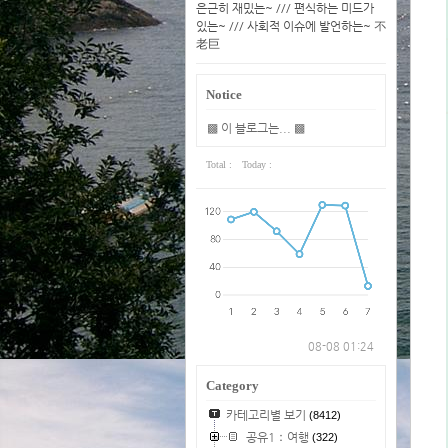
은근히 재밌는~ /// 편식하는 미드가
있는~ /// 사회적 이슈에 발언하는~ 不
老巨
Notice
▩ 이 블로그는... ▩
Total :
Today :
08-08 01:24
Category
카테고리별 보기
(8412)
공유1：여행
(322)