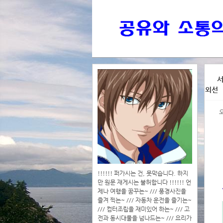
>>>
서
외선
>>>>
!!!!!! 퍼가시는 건, 못막습니다. 하지
만 원문 재게시는 불허합니다 !!!!!! 언
제나 여행을 꿈꾸는~ /// 풍경사진을
즐겨 찍는~ /// 자동차 운전을 즐기는~
/// 컴터조립을 재미있어 하는~ /// 고
전과 동시대물을 넘나드는~ /// 요리가