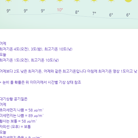
어제
최저기온 4도(오전), 3도(밤), 최고기온 10도(낮)
오늘
최저기온 1도(오전), 최고기온 10도(낮)
어제보다 2도 낮은 최저기온, 어제와 같은 최고기온입니다 아침에 최저기온 영상 1도이고 낮
* 눈비 올 확률은 위 이미지에서 시간별 기상 상태 참조
대기상황 공기질은
어제
초미세먼지 나쁨 = 58 ㎍/m³
미세먼지는 나쁨 = 89 ㎍/m³
황사는 보통 = 58 ㎍/m³
자외선 (오후) = 보통
오늘
초미세먼지 좋음 = 9 ㎍/m³