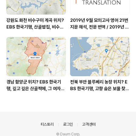
강원도 화천 비수구미 계곡 위치?
2019년 9월 모의고사 영어 21번
EBS 한국기행, 산골밥집, 비수구
지문 해석, 전문 번역 / 2019년 9
미 할매 밥상, 이중일 최길순 씨 부
월 평가원 모의고사 영어 지문 번
부 화천군 비수구미 낙타민박 어
역, 평가원 2019년 고3 9월 영어
디? / 강원도 화천군 가볼 만한 곳
영역 외국어영역 전문 해석, Engli
비수구미 마을, 파로호
sh to Korean translation
경남 함양군 위치? EBS 한국기
전북 부안 블루베리 농장 위치? E
행, 깊고 깊은 산골짝에, 그 여자의
BS 한국기행, 고향 숨은 보물 찾
꽃밭, 전정희 씨 누구? / 경상남도
기, 우리 동네 재발견, 부안군 부안
함양군 가볼 만한 곳, 산골 하이디,
읍 우영덕 우서라 씨 부녀 블루베
알프스 소녀 하이디, 나는 자연인
리 농장 우하하하우스 어디? / 전
이다 전정희 씨
라북도 부안 가볼 만한 곳
의안내
티스토리
로그인
고객센터
© Daum Corp.