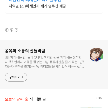
지역별 (초)미세먼지 제거 솔루션 제공
(새창열림)
로그 정보
공유와 소통의 산들바람
!!!!!! 퍼가시는 건, 못막습니다. 하지만 원문 재게시는 불허합니
다 !!!!!! 언제나 여행을 꿈꾸는~ /// 풍경사진을 즐겨 찍는~ ///
자동차 운전을 즐기는~ /// 컴터조립을 재미있어 하는~ /// 고
전과 동시대물을 넘나드는~ /// 요리가 은근히 재밌는~ /// 편
식하는 미드가 있는~ /// 사회적 이슈에 발언하는~ 不老巨
구독하기
더보기
오늘의 날씨 ☀
의 다른 글