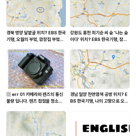
태는 전체적으로 좋은 편입니다 초미세먼지..
경북 영양 달밭골 위치? EBS 한국
강원도 홍천 최기순 씨 숲 '나는 숲
기행, 오월의 부엌, 깜장집 부엌은
이다' 위치? EBS 한국기행, 잠시
따스했네, 영양군 영양읍 달밭골
쉬어갈래요, 나를 부르는 숲, 홍천
어디? / 경상북도 영양군 가볼 만
군 최기순 씨 캠핑장 펜션 어디? /
한 곳, 영양읍 상원리. KBS 인간극
강원도 홍천군 가볼 만한 곳, (구)
장 임분노미 할머니
까르돈, kbs 인간극장
▩ err 01 카메라와 렌즈의 통신
경남 밀양 천연염색 공방 위치? E
불량 입니다. 렌즈 접점을 청소하
BS 한국기행, 나의 고향으로 오라,
여 주십시요? (캐논 50D) ▩
밀양에 살고 지고, 밀양시 단장면
자연 염색 하수영 씨 '섬유공방 너
울' = 마을미술 너울, 캘리그래피
조덕현 씨 가가협동조합