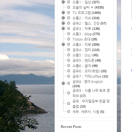
소통1：일상
(327)
오늘의 날씨 ☀
(4335)
TV 프로그램
(1465)
소통2：이슈
(318)
공유2：헬스, 건강
(57)
공유3：차車
(138)
소통3：blog
(275)
Tistory 초대
(28)
소통4：리뷰
(309)
공유4：컴터
(110)
소통5：DsLr
(45)
공유5：핸드폰
(48)
소통6：글귀
(48)
공유6：요리(학원)
(20)
공유7：커피coffee
(10)
공유8 : 영어 English
(104)
공유9：식물 나무 화초 꽃
허브
(17)
공유 : 우리말공부 한글 맞
춤법
(10)
세무, 세무사, 시험
(5)
Recent Posts