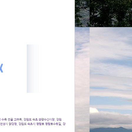
산시 수육 전골 고려옥, 강원도 속초 관광수산시장, 강원
문전성시 닭강정, 강원도 속초시 영랑호 영랑호수윗길, 강