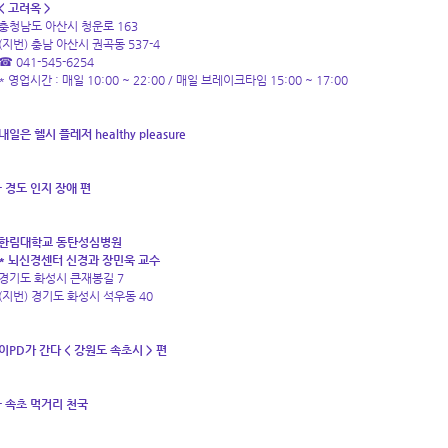
< 고려옥 >
충청남도 아산시 청운로 163
(지번) 충남 아산시 권곡동 537-4
☎ 041-545-6254
* 영업시간 : 매일 10:00 ~ 22:00 / 매일 브레이크타임 15:00 ~ 17:00
내일은 헬시 플레저 healthy pleasure
- 경도 인지 장애 편
한림대학교 동탄성심병원
* 뇌신경센터 신경과 장민욱 교수
경기도 화성시 큰재봉길 7
(지번) 경기도 화성시 석우동 40
이PD가 간다 < 강원도 속초시 > 편
- 속초 먹거리 천국