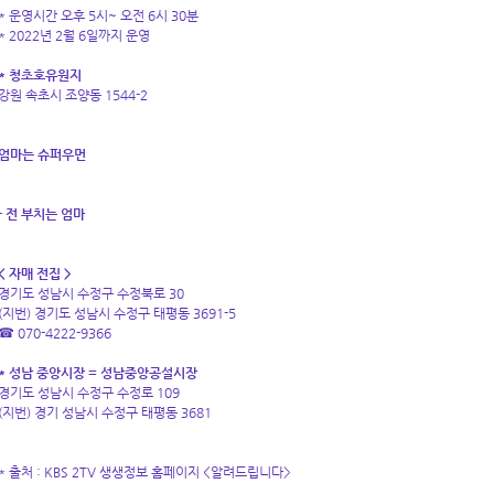
* 운영시간 오후 5시~ 오전 6시 30분
* 2022년 2월 6일까지 운영
* 청초호유원지
강원 속초시 조양동 1544-2
엄마는 슈퍼우먼
- 전 부치는 엄마
< 자매 전집 >
경기도 성남시 수정구 수정북로 30
(지번) 경기도 성남시 수정구 태평동 3691-5
☎ 070-4222-9366
* 성남 중앙시장 = 성남중앙공설시장
경기도 성남시 수정구 수정로 109
(지번) 경기 성남시 수정구 태평동 3681
* 출처 : KBS 2TV 생생정보 홈페이지 <알려드립니다>