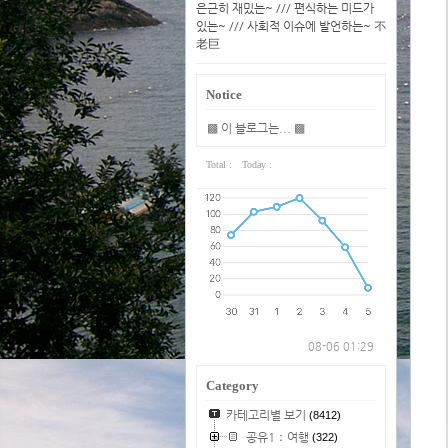
은근히 재밌는~ /// 편식하는 미드가
있는~ /// 사회적 이슈에 발언하는~ 不
老巨
Notice
▩ 이 블로그는... ▩
Total :
Today :
08-06 01:29
Category
카테고리별 보기
(8412)
공유1：여행
(322)