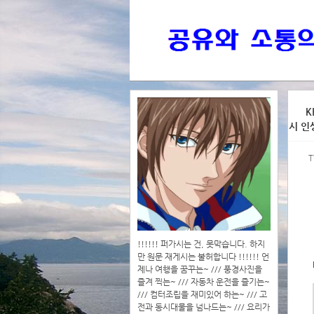
>>>
K
시 인
>>>>
T
!!!!!! 퍼가시는 건, 못막습니다. 하지
만 원문 재게시는 불허합니다 !!!!!! 언
제나 여행을 꿈꾸는~ /// 풍경사진을
즐겨 찍는~ /// 자동차 운전을 즐기는~
/// 컴터조립을 재미있어 하는~ /// 고
전과 동시대물을 넘나드는~ /// 요리가