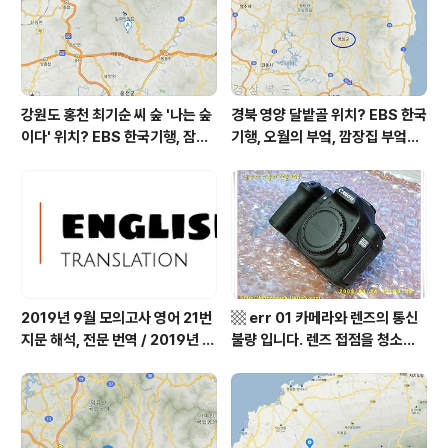
지는 조금 나빠지고 미세먼지는 조금 빠집니다 ..
강원도 홍천 최기순 씨 숲 '나는 숲
경북 영양 달밭골 위치? EBS 한국
이다' 위치? EBS 한국기행, 잠시
기행, 오월의 부엌, 깜장집 부엌은
쉬어갈래요, 나를 부르는 숲, 홍천
따스했네, 영양군 영양읍 달밭골
군 최기순 씨 캠핑장 펜션 어디? /
어디? / 경상북도 영양군 가볼 만
강원도 홍천군 가볼 만한 곳, (구)
한 곳, 영양읍 상원리. KBS 인간극
까르돈, kbs 인간극장
장 임분노미 할머니
2019년 9월 모의고사 영어 21번
▩ err 01 카메라와 렌즈의 통신
지문 해석, 전문 번역 / 2019년 9
불량 입니다. 렌즈 접점을 청소하
월 평가원 모의고사 영어 지문 번
여 주십시요? (캐논 50D) ▩
역, 평가원 2019년 고3 9월 영어
영역 외국어영역 전문 해석, Engli
sh to Korean translation