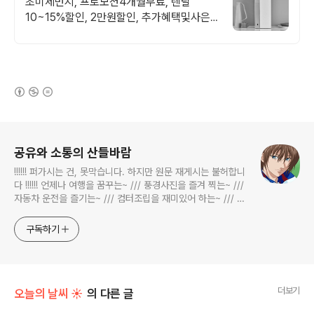
초미세먼지, 프로모션4개월무료, 렌탈
10~15%할인, 2만원할인, 추가혜택및사은
품
(새창열림)
로그 정보
공유와 소통의 산들바람
!!!!!! 퍼가시는 건, 못막습니다. 하지만 원문 재게시는 불허합니
다 !!!!!! 언제나 여행을 꿈꾸는~ /// 풍경사진을 즐겨 찍는~ ///
자동차 운전을 즐기는~ /// 컴터조립을 재미있어 하는~ /// 고
전과 동시대물을 넘나드는~ /// 요리가 은근히 재밌는~ /// 편
식하는 미드가 있는~ /// 사회적 이슈에 발언하는~ 不老巨
구독하기
더보기
오늘의 날씨 ☀
의 다른 글