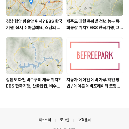
경남 함양 향운암 위치? EBS 한국
제주도 애월 목화밭 청년 농부 목
기행, 잠시 쉬어갈래요, 스님의 어
화농장 위치? EBS 한국기행, 그
느 여름날, 함양 향운암 어디? / 경
인생 탐나도다 제주, 목화오름 그
상남도 함양군 가볼 만한 곳, 용추
사나이, 애월읍 어음리 정보람 씨
계곡 향운암 명천스님, 덕유산 황
목화 재배 '목화오름' 목화농장 어
석산 거망산 기백산
디? / 제주도 가볼 만한 곳
강원도 화천 비수구미 계곡 위치?
자동차 에어컨 에바 가루 확인 방
EBS 한국기행, 산골밥집, 비수구
법 / 에어콘 에바포레이터 코팅제
미 할매 밥상, 이중일 최길순 씨 부
산화, 흰가루는 수산화알루미늄,
부 화천군 비수구미 낙타민박 어
증발기 evaporator, 에바 하얀
디? / 강원도 화천군 가볼 만한 곳
가루 확인하는 법, 에바 코팅 산화
비수구미 마을, 파로호
부식, 애프터블로우 after-blow
의안내
티스토리
로그인
고객센터