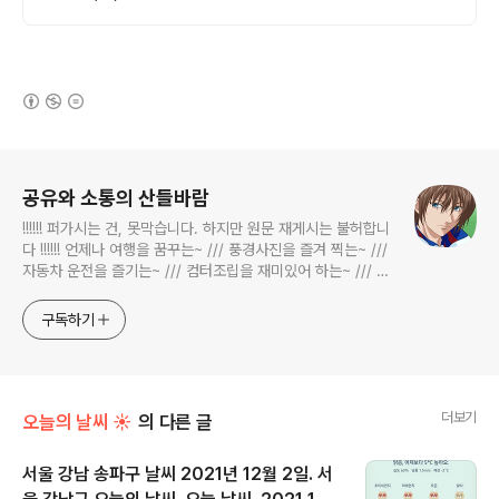
(새창열림)
로그 정보
공유와 소통의 산들바람
!!!!!! 퍼가시는 건, 못막습니다. 하지만 원문 재게시는 불허합니
다 !!!!!! 언제나 여행을 꿈꾸는~ /// 풍경사진을 즐겨 찍는~ ///
자동차 운전을 즐기는~ /// 컴터조립을 재미있어 하는~ /// 고
전과 동시대물을 넘나드는~ /// 요리가 은근히 재밌는~ /// 편
식하는 미드가 있는~ /// 사회적 이슈에 발언하는~ 不老巨
구독하기
더보기
오늘의 날씨 ☀
의 다른 글
서울 강남 송파구 날씨 2021년 12월 2일. 서