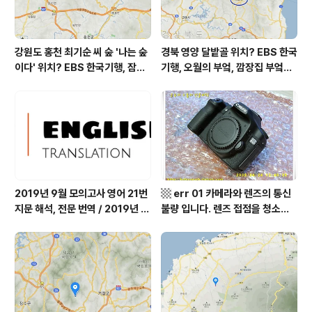
강원도 홍천 최기순 씨 숲 '나는 숲
경북 영양 달밭골 위치? EBS 한국
이다' 위치? EBS 한국기행, 잠시
기행, 오월의 부엌, 깜장집 부엌은
쉬어갈래요, 나를 부르는 숲, 홍천
따스했네, 영양군 영양읍 달밭골
군 최기순 씨 캠핑장 펜션 어디? /
어디? / 경상북도 영양군 가볼 만
강원도 홍천군 가볼 만한 곳, (구)
한 곳, 영양읍 상원리. KBS 인간극
까르돈, kbs 인간극장
장 임분노미 할머니
2019년 9월 모의고사 영어 21번
▩ err 01 카메라와 렌즈의 통신
지문 해석, 전문 번역 / 2019년 9
불량 입니다. 렌즈 접점을 청소하
월 평가원 모의고사 영어 지문 번
여 주십시요? (캐논 50D) ▩
역, 평가원 2019년 고3 9월 영어
영역 외국어영역 전문 해석, Engli
sh to Korean translation