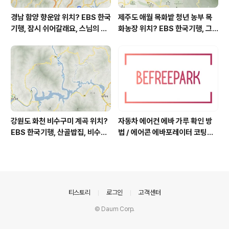
경남 함양 향운암 위치? EBS 한국
제주도 애월 목화밭 청년 농부 목
기행, 잠시 쉬어갈래요, 스님의 어
화농장 위치? EBS 한국기행, 그
느 여름날, 함양 향운암 어디? / 경
인생 탐나도다 제주, 목화오름 그
상남도 함양군 가볼 만한 곳, 용추
사나이, 애월읍 어음리 정보람 씨
계곡 향운암 명천스님, 덕유산 황
목화 재배 '목화오름' 목화농장 어
석산 거망산 기백산
디? / 제주도 가볼 만한 곳
강원도 화천 비수구미 계곡 위치?
자동차 에어컨 에바 가루 확인 방
EBS 한국기행, 산골밥집, 비수구
법 / 에어콘 에바포레이터 코팅제
미 할매 밥상, 이중일 최길순 씨 부
산화, 흰가루는 수산화알루미늄,
부 화천군 비수구미 낙타민박 어
증발기 evaporator, 에바 하얀
디? / 강원도 화천군 가볼 만한 곳
가루 확인하는 법, 에바 코팅 산화
비수구미 마을, 파로호
부식, 애프터블로우 after-blow
의안내
티스토리
로그인
고객센터
© Daum Corp.