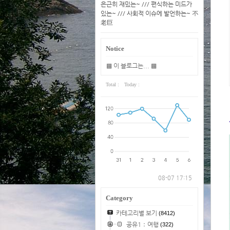
은근히 재밌는~ /// 편식하는 미드가
있는~ /// 사회적 이슈에 발언하는~ 不
老巨
Notice
▩ 이 블로그는... ▩
Total :
Today :
08-07 17:15
Category
카테고리별 보기
(8412)
공유1：여행
(322)