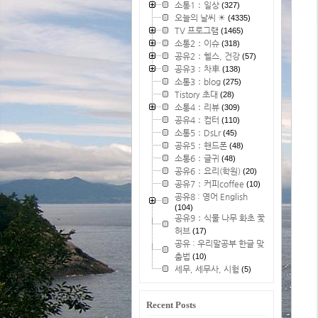
소통1：일상
(327)
오늘의 날씨 ☀
(4335)
TV 프로그램
(1465)
소통2：이슈
(318)
공유2：헬스, 건강
(57)
공유3：차車
(138)
소통3：blog
(275)
Tistory 초대
(28)
소통4：리뷰
(309)
공유4：컴터
(110)
소통5：DsLr
(45)
공유5：핸드폰
(48)
소통6：글귀
(48)
공유6：요리(학원)
(20)
공유7：커피coffee
(10)
공유8 : 영어 English
(104)
공유9：식물 나무 화초 꽃
허브
(17)
공유 : 우리말공부 한글 맞
춤법
(10)
세무, 세무사, 시험
(5)
Recent Posts