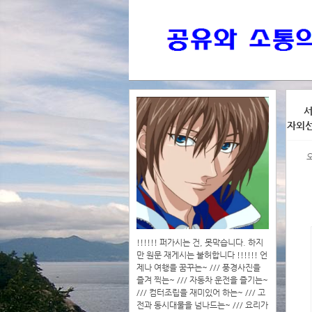
>>>
서
자외
>>>>
!!!!!! 퍼가시는 건, 못막습니다. 하지
만 원문 재게시는 불허합니다 !!!!!! 언
제나 여행을 꿈꾸는~ /// 풍경사진을
즐겨 찍는~ /// 자동차 운전을 즐기는~
/// 컴터조립을 재미있어 하는~ /// 고
전과 동시대물을 넘나드는~ /// 요리가