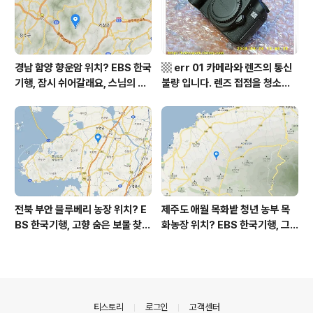
sh to Korean translation
비수구미 마을, 파로호
경남 함양 향운암 위치? EBS 한국
▩ err 01 카메라와 렌즈의 통신
기행, 잠시 쉬어갈래요, 스님의 어
불량 입니다. 렌즈 접점을 청소하
느 여름날, 함양 향운암 어디? / 경
여 주십시요? (캐논 50D) ▩
상남도 함양군 가볼 만한 곳, 용추
계곡 향운암 명천스님, 덕유산 황
석산 거망산 기백산
전북 부안 블루베리 농장 위치? E
제주도 애월 목화밭 청년 농부 목
BS 한국기행, 고향 숨은 보물 찾
화농장 위치? EBS 한국기행, 그
기, 우리 동네 재발견, 부안군 부안
인생 탐나도다 제주, 목화오름 그
읍 우영덕 우서라 씨 부녀 블루베
사나이, 애월읍 어음리 정보람 씨
리 농장 우하하하우스 어디? / 전
목화 재배 '목화오름' 목화농장 어
라북도 부안 가볼 만한 곳
디? / 제주도 가볼 만한 곳
의안내
티스토리
로그인
고객센터