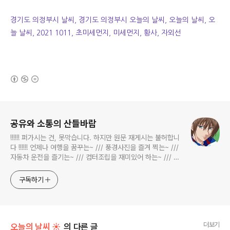
경기도 의정부시 날씨, 경기도 의정부시 오늘의 날씨, 오늘의 날씨, 오
늘 날씨, 2021 1011, 초미세먼지, 미세먼지, 황사, 자외선
(새창열림)
로그 정보
공유와 소통의 산들바람
!!!!!! 퍼가시는 건, 못막습니다. 하지만 원문 재게시는 불허합니
다 !!!!!! 언제나 여행을 꿈꾸는~ /// 풍경사진을 즐겨 찍는~ ///
자동차 운전을 즐기는~ /// 컴터조립을 재미있어 하는~ /// 고
전과 동시대물을 넘나드는~ /// 요리가 은근히 재밌는~ /// 편
식하는 미드가 있는~ /// 사회적 이슈에 발언하는~ 不老巨
구독하기
더보기
오늘의 날씨 ☀
의 다른 글