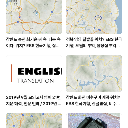
좋음 = 10 ㎍/m³ 미세먼지는 좋음 = 24 ㎍/m³ 황사는
보통 = 26 ㎍/m³ 자외선 (오후) =..
강원도 홍천 최기순 씨 숲 '나는 숲
경북 영양 달밭골 위치? EBS 한국
이다' 위치? EBS 한국기행, 잠시
기행, 오월의 부엌, 깜장집 부엌은
쉬어갈래요, 나를 부르는 숲, 홍천
따스했네, 영양군 영양읍 달밭골
군 최기순 씨 캠핑장 펜션 어디? /
어디? / 경상북도 영양군 가볼 만
강원도 홍천군 가볼 만한 곳, (구)
한 곳, 영양읍 상원리. KBS 인간극
까르돈, kbs 인간극장
장 임분노미 할머니
2019년 9월 모의고사 영어 21번
강원도 화천 비수구미 계곡 위치?
지문 해석, 전문 번역 / 2019년 9
EBS 한국기행, 산골밥집, 비수구
월 평가원 모의고사 영어 지문 번
미 할매 밥상, 이중일 최길순 씨 부
역, 평가원 2019년 고3 9월 영어
부 화천군 비수구미 낙타민박 어
영역 외국어영역 전문 해석, Engli
디? / 강원도 화천군 가볼 만한 곳