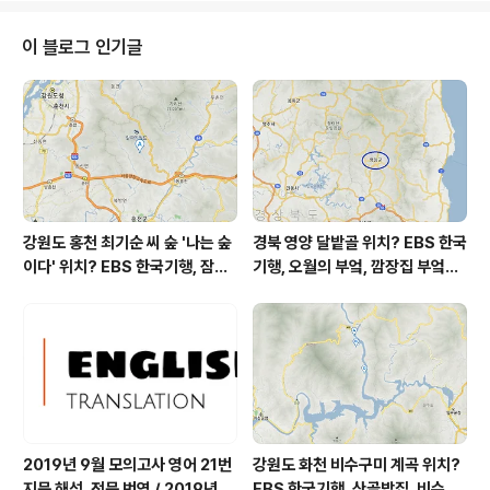
참조 대기상황 공기질은 어제 초미세먼지 좋음 = 1 ㎍/m³
(인접 지역 평균) 미세먼지는 좋음 = 2 ㎍/m³ 황사는 보
이 블로그 인기글
통 = 8 ㎍/m³ 자외선 (오후) = 보통 오늘 초미세먼지 좋
음 = 9 ㎍/m³ 미세먼지는 좋음 = 23 ㎍/m³ 황사는 보
통 = 24 ㎍/m³ 자외선 (오후) = 보통 대기상태는 어제보
다 조금 안 좋습니다 대기상태가 전체..
강원도 홍천 최기순 씨 숲 '나는 숲
경북 영양 달밭골 위치? EBS 한국
이다' 위치? EBS 한국기행, 잠시
기행, 오월의 부엌, 깜장집 부엌은
쉬어갈래요, 나를 부르는 숲, 홍천
따스했네, 영양군 영양읍 달밭골
군 최기순 씨 캠핑장 펜션 어디? /
어디? / 경상북도 영양군 가볼 만
강원도 홍천군 가볼 만한 곳, (구)
한 곳, 영양읍 상원리. KBS 인간극
까르돈, kbs 인간극장
장 임분노미 할머니
2019년 9월 모의고사 영어 21번
강원도 화천 비수구미 계곡 위치?
지문 해석, 전문 번역 / 2019년 9
EBS 한국기행, 산골밥집, 비수구