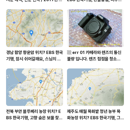
월 평가원 모의고사 영어 지문 번
미 할매 밥상, 이중일 최길순 씨 부
역, 평가원 2019년 고3 9월 영어
부 화천군 비수구미 낙타민박 어
영역 외국어영역 전문 해석, Engli
디? / 강원도 화천군 가볼 만한 곳
sh to Korean translation
비수구미 마을, 파로호
경남 함양 향운암 위치? EBS 한국
▩ err 01 카메라와 렌즈의 통신
기행, 잠시 쉬어갈래요, 스님의 어
불량 입니다. 렌즈 접점을 청소하
느 여름날, 함양 향운암 어디? / 경
여 주십시요? (캐논 50D) ▩
상남도 함양군 가볼 만한 곳, 용추
계곡 향운암 명천스님, 덕유산 황
석산 거망산 기백산
전북 부안 블루베리 농장 위치? E
제주도 애월 목화밭 청년 농부 목
BS 한국기행, 고향 숨은 보물 찾
화농장 위치? EBS 한국기행, 그
기, 우리 동네 재발견, 부안군 부안
인생 탐나도다 제주, 목화오름 그