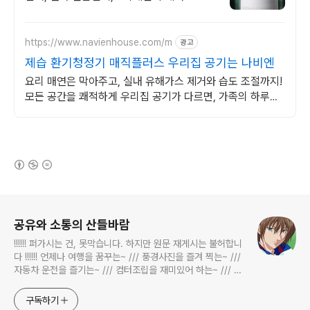
https://www.navienhouse.com/m
광고
제습 환기청정기 매직플러스 우리집 공기는 나비엔
요리 매연은 막아주고, 실내 유해가스 제거와 습도 조절까지!
모든 공간을 쾌적하게 우리집 공기가 다르면, 가족의 하루도
달라집니다.
(새창열림)
로그 정보
공유와 소통의 산들바람
!!!!!! 퍼가시는 건, 못막습니다. 하지만 원문 재게시는 불허합니
다 !!!!!! 언제나 여행을 꿈꾸는~ /// 풍경사진을 즐겨 찍는~ ///
자동차 운전을 즐기는~ /// 컴터조립을 재미있어 하는~ /// 고
전과 동시대물을 넘나드는~ /// 요리가 은근히 재밌는~ /// 편
식하는 미드가 있는~ /// 사회적 이슈에 발언하는~ 不老巨
구독하기