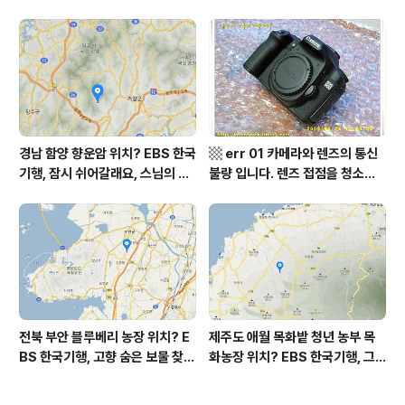
월 평가원 모의고사 영어 지문 번
미 할매 밥상, 이중일 최길순 씨 부
역, 평가원 2019년 고3 9월 영어
부 화천군 비수구미 낙타민박 어
영역 외국어영역 전문 해석, Engli
디? / 강원도 화천군 가볼 만한 곳
sh to Korean translation
비수구미 마을, 파로호
경남 함양 향운암 위치? EBS 한국
▩ err 01 카메라와 렌즈의 통신
기행, 잠시 쉬어갈래요, 스님의 어
불량 입니다. 렌즈 접점을 청소하
느 여름날, 함양 향운암 어디? / 경
여 주십시요? (캐논 50D) ▩
상남도 함양군 가볼 만한 곳, 용추
계곡 향운암 명천스님, 덕유산 황
석산 거망산 기백산
전북 부안 블루베리 농장 위치? E
제주도 애월 목화밭 청년 농부 목
BS 한국기행, 고향 숨은 보물 찾
화농장 위치? EBS 한국기행, 그
기, 우리 동네 재발견, 부안군 부안
인생 탐나도다 제주, 목화오름 그
읍 우영덕 우서라 씨 부녀 블루베
사나이, 애월읍 어음리 정보람 씨