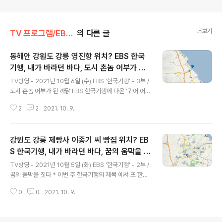
더보기
TV 프로그램/EBS 한국기행
의 다른 글
동해안 강원도 강릉 영진항 위치? EBS 한국
기행, 내가 바라던 바다, 도시 촌놈 어부가 된
글 내용
까닭, '귀어 어부 3개월차' 이용철 최승순 씨
TV방영 - 2021년 10월 6일 (수) EBS '한국기행' - 3부 /
강릉시 연곡면 영진항 어디? / 강원도 강릉시
도시 촌놈 어부가 된 까닭 EBS 한국기행에 나온 '귀어 어부
가볼 만한 곳
3개월차' 두 남성분 이용철 최승순 씨가 조업을 하고 잡은
2
2
2021. 10. 9.
것을 내다파는 곳은 동해안 강원도 영진항이죠. 영진항은
강릉시 연곡면 소재입니다. 바로 근처에 영진해변 영진해
수욕장과 영진방파제가 위치하고 있습니다. 유명한 주문진
강원도 강릉 제빵사 이종기 씨 빵집 위치? EB
항에서 조금 남쪽에 있습니다. 강릉 영진항 주소 : 강원 강
릉시 연곡면 영진리 * 블로그 내 한국기행 관련 작성글 보
S 한국기행, 내가 바라던 바다, 꿈의 움막을 짓
글 내용
기 = befreepark.tistory.com/EBS 한국기행 * 이번주
다, 강릉시 내곡동 '빵장수야곱' 이종기 씨 자
TV방영 - 2021년 10월 5일 (화) EBS '한국기행' - 2부 /
한국기행 방송분 관련 작성한 글 § 경남 통영시 비진도 안
연주의 제빵 천연 발효 빵 '빵짓는농부' 빵집
꿈의 움막을 짓다 * 이번 주 한국기행의 제목 에서 또 한번
섬 바깥섬 https://befreepark.tistory.com/4806 §
어디?
제작진의 '아재력'을 읽습니다. 방송 내용을 볼 때, 는 The
..
0
0
2021. 10. 9.
sea that I have wanted 의 의미 외에 This is what I
have wanted 의 뜻으로도 읽히거든요. EBS 한국기행에
나온 제빵사 이종기 씨는 강원도 강릉에 계시네요. 이종기