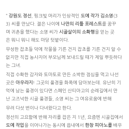
“
강원도 정선
, 핑크빛 머리가 인상적인
도예 작가 김소영
(3
3) 씨를 만났다. 젊은 나이에
나만의 리틀 포레스트
를 꿈꾸
며 귀촌을 했다는 소영 씨가
시골살이의 소확행
을 얻는 곳
은 뭐니 뭐니 해도 마당 텃밭이다.
무성한 잡초들 덕에 작물을 기른 건지 잡초를 기른 건지 알 수
없지만 직접 농사지어 부모님께 보내드릴 때가 제일 뿌듯하다
는 그녀.
직접 수확한 감자와 토마토로 만든 소박한 점심을 먹고 나선
곳은
아우라지
! 그곳의 풍경을 화폭에 담아보는데. 유난히 기
억에 남는 풍경이 있다면 스페인 산티아고의 순례길에서 만
난 고즈넉한 시골 풍경들, 소영 씨는 그 여유로움에 반해
무려 다섯 번이나 다녀왔다고 한다.
정선의 고요함에 반해 자리를 잡은 지 1년, 요즘엔 시골집에서
도예 작업
을 이어나가는 동시에 읍내에서
한창 피아노를
배우