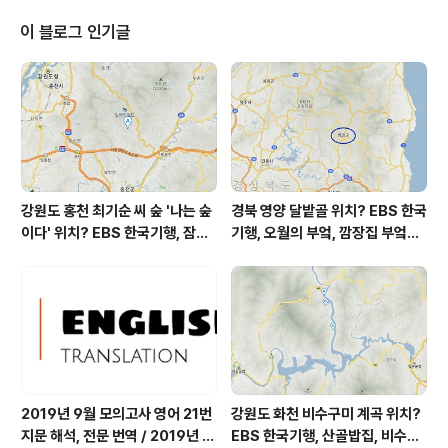
씨는 '빵'으로 전국적인 인지도를 가진 분이신데요. 강릉시
내곡동(서울 서초구 내곡동 아님!)에서 빵집을 운영 중입니
이 블로그 인기글
다. 빵집의 상호는 '빵짓는농부'라고 합니다. 강릉 '빵짓는
농부' 빵집 주소 : 강원도 강릉시 강변로 116 1층 (지번..
강원도 홍천 최기순 씨 숲 '나는 숲
경북 영양 달밭골 위치? EBS 한국
이다' 위치? EBS 한국기행, 잠시
기행, 오월의 부엌, 깜장집 부엌은
쉬어갈래요, 나를 부르는 숲, 홍천
따스했네, 영양군 영양읍 달밭골
군 최기순 씨 캠핑장 펜션 어디? /
어디? / 경상북도 영양군 가볼 만
강원도 홍천군 가볼 만한 곳, (구)
한 곳, 영양읍 상원리. KBS 인간극
까르돈, kbs 인간극장
장 임분노미 할머니
2019년 9월 모의고사 영어 21번
강원도 화천 비수구미 계곡 위치?
지문 해석, 전문 번역 / 2019년 9
EBS 한국기행, 산골밥집, 비수구