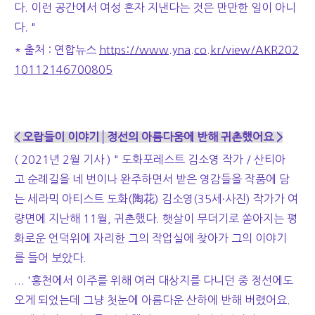
다. 이런 공간에서 여성 혼자 지낸다는 것은 만만한 일이 아니
다. "
* 출처 : 연합뉴스
https://www.yna.co.kr/view/AKR202
10112146700805
< 오랍들이 이야기│정선의 아름다움에 반해 귀촌했어요 >
( 2021년 2월 기사 ) " 도화포레스트 김소영 작가 / 산티아
고 순례길을 네 번이나 완주하면서 받은 영감들을 작품에 담
는 세라믹 아티스트 도화(陶花) 김소영(35세·사진) 작가가 여
량면에 지난해 11월, 귀촌했다. 햇살이 무더기로 쏟아지는 평
화로운 언덕위에 자리한 그의 작업실에 찾아가 그의 이야기
를 들어 보았다.
... '홍천에서 이주를 위해 여러 대상지를 다니던 중 정선에도
오게 되었는데 그냥 첫눈에 아름다운 산하에 반해 버렸어요.