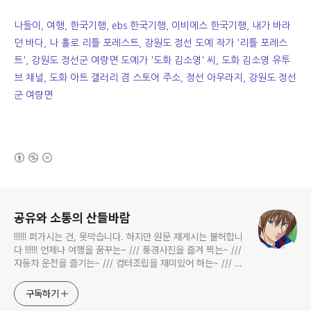
나들이, 여행, 한국기행, ebs 한국기행, 이비에스 한국기행, 내가 바라
던 바다, 나 홀로 리틀 포레스트, 강원도 정선 도예 작가 '리틀 포레스
트', 강원도 정선군 여량면 도예가 '도화 김소영' 씨, 도화 김소영 유투
브 채널, 도화 아트 갤러리 겸 스토어 주소, 정선 아우라지, 강원도 정선
군 여량면
(새창열림)
로그 정보
공유와 소통의 산들바람
!!!!!! 퍼가시는 건, 못막습니다. 하지만 원문 재게시는 불허합니
다 !!!!!! 언제나 여행을 꿈꾸는~ /// 풍경사진을 즐겨 찍는~ ///
자동차 운전을 즐기는~ /// 컴터조립을 재미있어 하는~ /// 고
전과 동시대물을 넘나드는~ /// 요리가 은근히 재밌는~ /// 편
식하는 미드가 있는~ /// 사회적 이슈에 발언하는~ 不老巨
구독하기