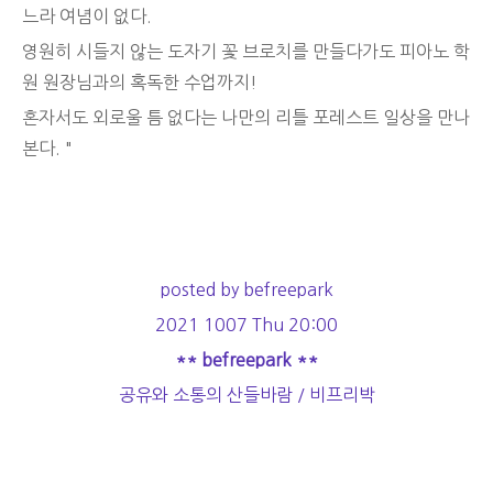
느라 여념이 없다.
영원히 시들지 않는 도자기 꽃 브로치를 만들다가도 피아노 학
원 원장님과의 혹독한 수업까지!
혼자서도 외로울 틈 없다는 나만의 리틀 포레스트 일상을 만나
본다. "
posted by befreepark
2021 1007 Thu 20:00
** befreepark **
공유와 소통의 산들바람 / 비프리박