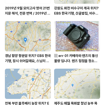
2019년 9월 모의고사 영어 21번
강원도 화천 비수구미 계곡 위치?
지문 해석, 전문 번역 / 2019년 9
EBS 한국기행, 산골밥집, 비수구
월 평가원 모의고사 영어 지문 번
미 할매 밥상, 이중일 최길순 씨 부
역, 평가원 2019년 고3 9월 영어
부 화천군 비수구미 낙타민박 어
영역 외국어영역 전문 해석, Engli
디? / 강원도 화천군 가볼 만한 곳
sh to Korean translation
비수구미 마을, 파로호
경남 함양 향운암 위치? EBS 한국
▩ err 01 카메라와 렌즈의 통신
기행, 잠시 쉬어갈래요, 스님의 어
불량 입니다. 렌즈 접점을 청소하
느 여름날, 함양 향운암 어디? / 경
여 주십시요? (캐논 50D) ▩
상남도 함양군 가볼 만한 곳, 용추
계곡 향운암 명천스님, 덕유산 황
석산 거망산 기백산
전북 부안 블루베리 농장 위치? E
제주도 애월 목화밭 청년 농부 목