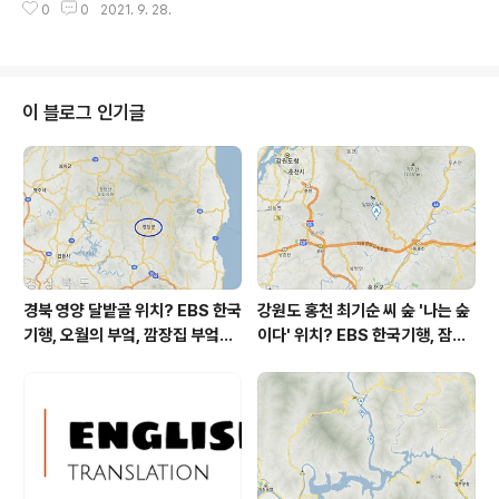
0
0
2021. 9. 28.
= (pc) bit.ly/37e3BnS 생생현장 - MZ세대 인기! 미디
어아트 명소 광주광역시 동구 문화전당로 38 (지번) 광주
시 동구 광산동 13 ☎ 1899-5566 * 운영시간 : 화,목,금,
일 10:00 ~ 18:00 - 홈페이지 : https://www.acc.go.k
r/main/index.do 유별난 맛집 - 아ㆍ삼ㆍ들 = 아귀찜 +
이 블로그 인기글
삼계탕 + 들깨칼국수 경기도 고양시 덕양구 원당로 332
(지번) 경기도 고양시 덕양구 원당동 439-1 - ☎ 0..
경북 영양 달밭골 위치? EBS 한국
강원도 홍천 최기순 씨 숲 '나는 숲
기행, 오월의 부엌, 깜장집 부엌은
이다' 위치? EBS 한국기행, 잠시
따스했네, 영양군 영양읍 달밭골
쉬어갈래요, 나를 부르는 숲, 홍천
어디? / 경상북도 영양군 가볼 만
군 최기순 씨 캠핑장 펜션 어디? /
한 곳, 영양읍 상원리. KBS 인간극
강원도 홍천군 가볼 만한 곳, (구)
장 임분노미 할머니
까르돈, kbs 인간극장