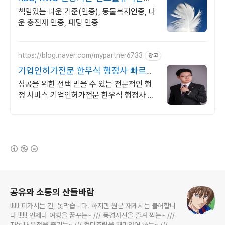
리아
책임있는 다운 기준(인증), 동물복지인증, 다
운 충전재 인증, 패딩 인증
https://blog.naver.com/mypartner6733
광고
기업인허가전문 한우식 행정사 빠르고
전문적인 행정서비스
성공을 위한 선택 믿을 수 있는 전문적인 행
정 서비스 기업인허가전문 한우식 행정사 전
문가의 도움을 받아보세요.
(새창열림)
로그 정보
공유와 소통의 산들바람
!!!!!! 퍼가시는 건, 못막습니다. 하지만 원문 재게시는 불허합니
다 !!!!!! 언제나 여행을 꿈꾸는~ /// 풍경사진을 즐겨 찍는~ ///
자동차 운전을 즐기는~ /// 컴터조립을 재미있어 하는~ /// 고