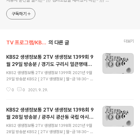
전과 동시대물을 넘나드는~ /// 요리가 은근히 재밌는~ /// 편
식하는 미드가 있는~ /// 사회적 이슈에 발언하는~ 不老巨
구독하기
더보기
TV 프로그램/KBS 2TV 생생정보통
의 다른 글
KBS2 생생정보통 2TV 생생정보 1399회 9
월 29일 방송분 / 경기도 구리시 얼큰명태알
글 내용
전골 상우씨 알탕, 서울시 종로구 명륜동 무쇠
KBS2 생생정보통 2TV 생생정보 1399회 2021년 9월
화로갈비 마로화적, 전남 순천시 순천만국가
29일 방송분 KBS2 [ 2TV 생생정보 ] 월~금 18:30~ 방
정원
송 * 블로그 내 다른 글 보기 = (모바일) bit.ly/3a9b1Le
0
0
2021. 9. 29.
= (pc) bit.ly/37e3BnS 생생현장 - 구미가 당기는 가을
여행지 으라차차 인생 역전 - 얼큰 명태알 전골 경기도 구
리시 안골로97번길 38 (지번) 경기도 구리시 수택동 422
KBS2 생생정보통 2TV 생생정보 1398회 9
☎ 031-562-2323 백 년 단골의 추천 맛집 - 무쇠 화로
갈비 서울특별시 종로구 성균관로16길 5 (지번) 서울시 종
월 28일 방송분 / 광주시 광산동 국립 아시아
글 내용
로구 명륜1가 31-7 ☎ 02-763-0315 * 영업시간 : 월,
문화전당, 경기도 고양시 아귀찜 삼계탕 들깨
KBS2 생생정보통 2TV 생생정보 1398회 2021년 9월
수,목,금,토,일 11:00 ~ 22:30 / 휴무 : 매주 화요일 - 홈페
칼국수 원당아구찜, 경기도 양평군 산야초 오
28일 방송분 KBS2 [ 2TV 생생정보 ] 월~금 18:30~ 방
이지 SNS ..
리 백숙 토박이
송 * 블로그 내 다른 글 보기 = (모바일) bit.ly/3a9b1Le