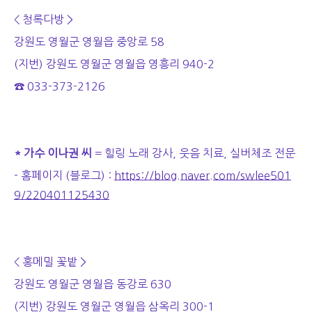
< 청록다방 >
강원도 영월군 영월읍 중앙로 58
(지번) 강원도 영월군 영월읍 영흥리 940-2
☎ 033-373-2126
* 가수 이나권 씨
= 힐링 노래 강사, 웃음 치료, 실버체조 전문
- 홈페이지 (블로그) :
https://blog.naver.com/swlee501
9/220401125430
< 홍메밀 꽃밭 >
강원도 영월군 영월읍 동강로 630
(지번) 강원도 영월군 영월읍 삼옥리 300-1