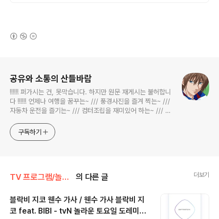
(새창열림)
로그 정보
공유와 소통의 산들바람
!!!!!! 퍼가시는 건, 못막습니다. 하지만 원문 재게시는 불허합니
다 !!!!!! 언제나 여행을 꿈꾸는~ /// 풍경사진을 즐겨 찍는~ ///
자동차 운전을 즐기는~ /// 컴터조립을 재미있어 하는~ /// 고
전과 동시대물을 넘나드는~ /// 요리가 은근히 재밌는~ /// 편
식하는 미드가 있는~ /// 사회적 이슈에 발언하는~ 不老巨
구독하기
더보기
TV 프로그램/놀라운 토요일 도레미마켓
의 다른 글
블락비 지코 웬수 가사 / 웬수 가사 블락비 지
코 feat. BIBI - tvN 놀라운 토요일 도레미마
글 내용