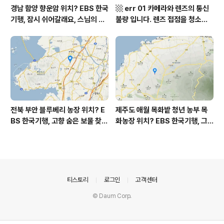
경남 함양 향운암 위치? EBS 한국
▩ err 01 카메라와 렌즈의 통신
기행, 잠시 쉬어갈래요, 스님의 어
불량 입니다. 렌즈 접점을 청소하
느 여름날, 함양 향운암 어디? / 경
여 주십시요? (캐논 50D) ▩
상남도 함양군 가볼 만한 곳, 용추
계곡 향운암 명천스님, 덕유산 황
석산 거망산 기백산
전북 부안 블루베리 농장 위치? E
제주도 애월 목화밭 청년 농부 목
BS 한국기행, 고향 숨은 보물 찾
화농장 위치? EBS 한국기행, 그
기, 우리 동네 재발견, 부안군 부안
인생 탐나도다 제주, 목화오름 그
읍 우영덕 우서라 씨 부녀 블루베
사나이, 애월읍 어음리 정보람 씨
리 농장 우하하하우스 어디? / 전
목화 재배 '목화오름' 목화농장 어
라북도 부안 가볼 만한 곳
디? / 제주도 가볼 만한 곳
의안내
티스토리
로그인
고객센터
© Daum Corp.