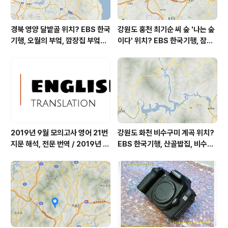
경북 영양 달밭골 위치? EBS 한국
강원도 홍천 최기순 씨 숲 '나는 숲
기행, 오월의 부엌, 깜장집 부엌은
이다' 위치? EBS 한국기행, 잠시
따스했네, 영양군 영양읍 달밭골
쉬어갈래요, 나를 부르는 숲, 홍천
어디? / 경상북도 영양군 가볼 만
군 최기순 씨 캠핑장 펜션 어디? /
한 곳, 영양읍 상원리. KBS 인간극
강원도 홍천군 가볼 만한 곳, (구)
장 임분노미 할머니
까르돈, kbs 인간극장
2019년 9월 모의고사 영어 21번
강원도 화천 비수구미 계곡 위치?
지문 해석, 전문 번역 / 2019년 9
EBS 한국기행, 산골밥집, 비수구
월 평가원 모의고사 영어 지문 번
미 할매 밥상, 이중일 최길순 씨 부
역, 평가원 2019년 고3 9월 영어
부 화천군 비수구미 낙타민박 어
영역 외국어영역 전문 해석, Engli
디? / 강원도 화천군 가볼 만한 곳
sh to Korean translation
비수구미 마을, 파로호