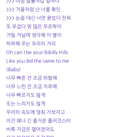
>>> 아침 들풀처럼 일어나
>>> 거울처럼 난 너를 확인
>>> 눈꼽 대신 너만 묻었다 잔뜩
또 무겁다 멍 많은 무르팍이
거릴 거닐며 생각해 이 별이
허락해 주는 우리의 거리
Oh can I be your Bibilly Hills
Like you did the same to me
(Baby)
너무 빠른 건 조금 위험해
너무 느린 건 조금 지루해
너무 빠르지도 않게
또는 느리지도 않게
우리의 속도에 맞춰 가보자고
이건 꽤나 긴 즐거운 롤러코스터
비록 지금은 멀어졌어도