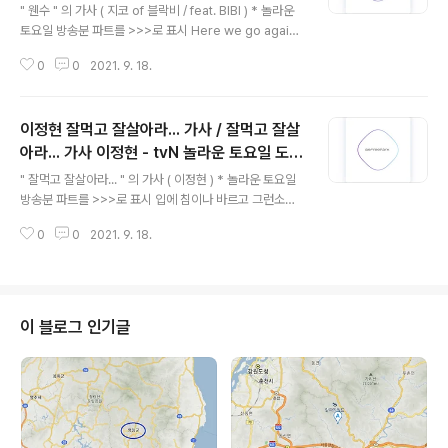
켓 ep. 2021 0918 가수 현아 던
" 웬수 " 의 가사 ( 지코 of 블락비 / feat. BIBI ) * 놀라운
토요일 방송분 파트를 >>>로 표시 Here we go again
All I'm saying is 한 치도 양보 안 해 자기 말이 다 맞대
0
0
2021. 9. 18.
우리의 평화는 왜 일주일을 못 넘길까 서로 따지는 모습이
우습게도 잘 어울리지 나와 너는 애증의 웬수야 >>> 은근
슬쩍 Round 1 >>> 불량스러운 말투로 >>> 전화 받아 문
이정현 잘먹고 잘살아라... 가사 / 잘먹고 잘살
자 읽어 >>> 초성만 가지고 대화를 나눠 시작은 늘 가벼운
농담 조금씩 선 넘는 도발 어느새 장르가 변하지 적이 돼서
아라... 가사 이정현 - tvN 놀라운 토요일 도레
글 내용
야 잘 맞네 케미가 We're like Tom and Jerry 화내지
미마켓 ep. 2021 0918 가수 현아 던
" 잘먹고 잘살아라... " 의 가사 ( 이정현 ) * 놀라운 토요일
마 내가 잘못했어 됐지? 네 성질머리 받아 줄 상대는 여기
방송분 파트를 >>>로 표시 입에 침이나 바르고 그런소리
한 명뿐인걸 Am I right or wrong? 한 치도 양보 ..
하라 그래 잘난 입놀림에 난 넘어가고 잘 굴러가는 잔머리
0
0
2021. 9. 18.
에 나 헷갈려하다가 순수한 영혼이 떠나가 버렸지 너의 그
연기에 아카데미 남우주연상 연기로 백프로 속아 넘어갔지
그게 너의 가식인줄 몰랐어 알고보니 저질중에 양아치 그
런식으로 사랑을 소유하려 하니 >>> 나중에 다쳐 언젠간
다쳐 >>> 잘 자 내 꿈꿔 했더니 가끔 니 꿈 꿀께 해 그런 식
이 블로그 인기글
으로 계산하지 마 나 너보다 수학 잘해,볼래? 7.4 26 6.9
36 8.9 20 8.3 19 맞지? (Repeat)잘먹고 잘살아라 (He
y little tough so what U want?) 가봐 가봐 잘먹고 잘
살아라 (Hey littl..