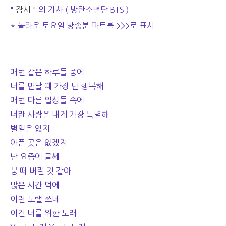
"
잠시
" 의 가사 ( 방탄소년단 BTS )
* 놀라운 토요일 방송분 파트를 >>>로 표시
매번 같은 하루들 중에
너를 만날 때 가장 난 행복해
매번 다른 일상들 속에
너란 사람은 내게 가장 특별해
별일은 없지
아픈 곳은 없겠지
난 요즘에 글쎄
붕 떠 버린 것 같아
많은 시간 덕에
이런 노랠 쓰네
이건 너를 위한 노래