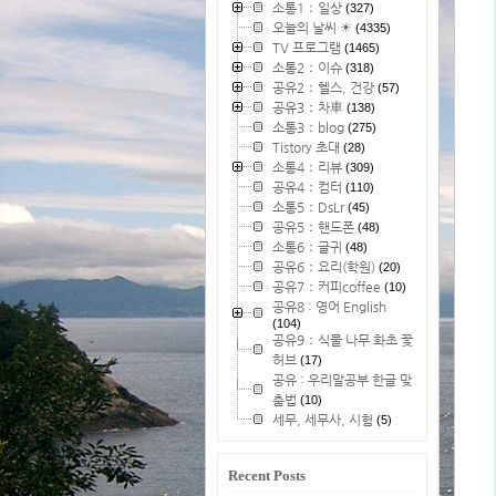
소통1：일상
(327)
오늘의 날씨 ☀
(4335)
TV 프로그램
(1465)
소통2：이슈
(318)
공유2：헬스, 건강
(57)
공유3：차車
(138)
소통3：blog
(275)
Tistory 초대
(28)
소통4：리뷰
(309)
공유4：컴터
(110)
소통5：DsLr
(45)
공유5：핸드폰
(48)
소통6：글귀
(48)
공유6：요리(학원)
(20)
공유7：커피coffee
(10)
공유8 : 영어 English
(104)
공유9：식물 나무 화초 꽃
허브
(17)
공유 : 우리말공부 한글 맞
춤법
(10)
세무, 세무사, 시험
(5)
Recent Posts