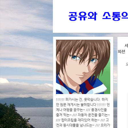
>>>
서
외선
>>>>
!!!!!! 퍼가시는 건, 못막습니다. 하지
만 원문 재게시는 불허합니다 !!!!!! 언
제나 여행을 꿈꾸는~ /// 풍경사진을
즐겨 찍는~ /// 자동차 운전을 즐기는~
/// 컴터조립을 재미있어 하는~ /// 고
전과 동시대물을 넘나드는~ /// 요리가