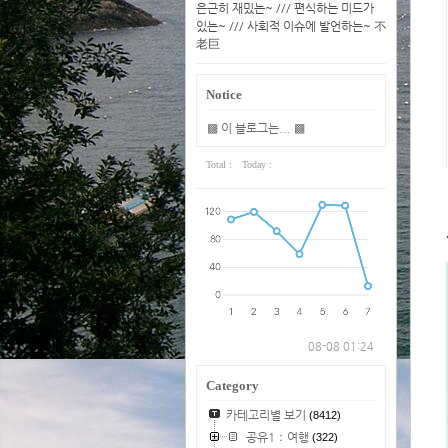
은근히 재밌는~ /// 편식하는 미드가
있는~ /// 사회적 이슈에 발언하는~ 不
老巨
Notice
▩ 이 블로그는... ▩
Total :
Today :
08-08 01:24
Category
카테고리별 보기
(8412)
공유1：여행
(322)