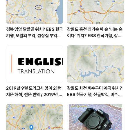
경북 영양 달밭골 위치? EBS 한국
강원도 홍천 최기순 씨 숲 '나는 숲
기행, 오월의 부엌, 깜장집 부엌은
이다' 위치? EBS 한국기행, 잠시
따스했네, 영양군 영양읍 달밭골
쉬어갈래요, 나를 부르는 숲, 홍천
어디? / 경상북도 영양군 가볼 만
군 최기순 씨 캠핑장 펜션 어디? /
한 곳, 영양읍 상원리. KBS 인간극
강원도 홍천군 가볼 만한 곳, (구)
장 임분노미 할머니
까르돈, kbs 인간극장
2019년 9월 모의고사 영어 21번
강원도 화천 비수구미 계곡 위치?
지문 해석, 전문 번역 / 2019년 9
EBS 한국기행, 산골밥집, 비수구
월 평가원 모의고사 영어 지문 번
미 할매 밥상, 이중일 최길순 씨 부
역, 평가원 2019년 고3 9월 영어
부 화천군 비수구미 낙타민박 어
영역 외국어영역 전문 해석, Engli
디? / 강원도 화천군 가볼 만한 곳
sh to Korean translation
비수구미 마을, 파로호