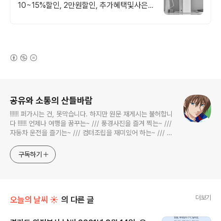
10~15%할인, 2만원할인, 추가혜택및사은
품
(새창열림)
로그 정보
공유와 소통의 산들바람
!!!!!! 퍼가시는 건, 못막습니다. 하지만 원문 재게시는 불허합니
다 !!!!!! 언제나 여행을 꿈꾸는~ /// 풍경사진을 즐겨 찍는~ ///
자동차 운전을 즐기는~ /// 컴터조립을 재미있어 하는~ /// 고
전과 동시대물을 넘나드는~ /// 요리가 은근히 재밌는~ /// 편
식하는 미드가 있는~ /// 사회적 이슈에 발언하는~ 不老巨
구독하기
더보기
오늘의 날씨 ☀
의 다른 글