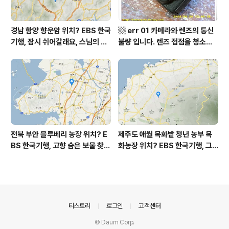
경남 함양 향운암 위치? EBS 한국
▩ err 01 카메라와 렌즈의 통신
기행, 잠시 쉬어갈래요, 스님의 어
불량 입니다. 렌즈 접점을 청소하
느 여름날, 함양 향운암 어디? / 경
여 주십시요? (캐논 50D) ▩
상남도 함양군 가볼 만한 곳, 용추
계곡 향운암 명천스님, 덕유산 황
석산 거망산 기백산
전북 부안 블루베리 농장 위치? E
제주도 애월 목화밭 청년 농부 목
BS 한국기행, 고향 숨은 보물 찾
화농장 위치? EBS 한국기행, 그
기, 우리 동네 재발견, 부안군 부안
인생 탐나도다 제주, 목화오름 그
읍 우영덕 우서라 씨 부녀 블루베
사나이, 애월읍 어음리 정보람 씨
리 농장 우하하하우스 어디? / 전
목화 재배 '목화오름' 목화농장 어
라북도 부안 가볼 만한 곳
디? / 제주도 가볼 만한 곳
의안내
티스토리
로그인
고객센터
© Daum Corp.