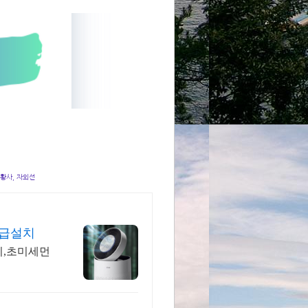
 황사, 자외선
긴급설치
치,초미세먼