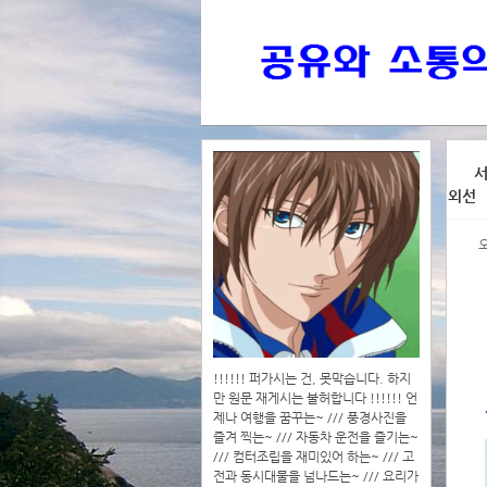
>>>
서
외선
>>>>
!!!!!! 퍼가시는 건, 못막습니다. 하지
만 원문 재게시는 불허합니다 !!!!!! 언
제나 여행을 꿈꾸는~ /// 풍경사진을
즐겨 찍는~ /// 자동차 운전을 즐기는~
/// 컴터조립을 재미있어 하는~ /// 고
전과 동시대물을 넘나드는~ /// 요리가