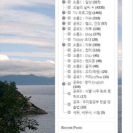
소통1：일상
(327)
오늘의 날씨 ☀
(4335)
TV 프로그램
(1465)
소통2：이슈
(318)
공유2：헬스, 건강
(57)
공유3：차車
(138)
소통3：blog
(275)
Tistory 초대
(28)
소통4：리뷰
(309)
공유4：컴터
(110)
소통5：DsLr
(45)
공유5：핸드폰
(48)
소통6：글귀
(48)
공유6：요리(학원)
(20)
공유7：커피coffee
(10)
공유8 : 영어 English
(104)
공유9：식물 나무 화초 꽃
허브
(17)
공유 : 우리말공부 한글 맞
춤법
(10)
세무, 세무사, 시험
(5)
Recent Posts