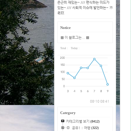
은근히 재밌는~ /// 편식하는 미드가
있는~ /// 사회적 이슈에 발언하는~ 不
老巨
Notice
▩ 이 블로그는... ▩
Total :
Today :
08-10 08:41
Category
카테고리별 보기
(8412)
공유1：여행
(322)