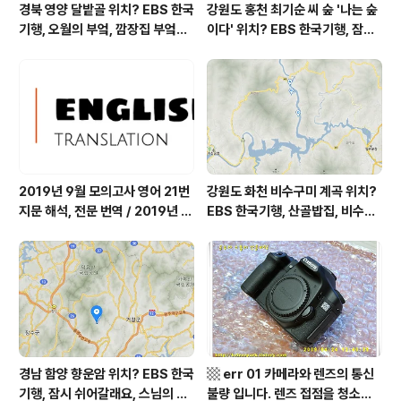
경북 영양 달밭골 위치? EBS 한국
강원도 홍천 최기순 씨 숲 '나는 숲
기행, 오월의 부엌, 깜장집 부엌은
이다' 위치? EBS 한국기행, 잠시
따스했네, 영양군 영양읍 달밭골
쉬어갈래요, 나를 부르는 숲, 홍천
어디? / 경상북도 영양군 가볼 만
군 최기순 씨 캠핑장 펜션 어디? /
한 곳, 영양읍 상원리. KBS 인간극
강원도 홍천군 가볼 만한 곳, (구)
장 임분노미 할머니
까르돈, kbs 인간극장
2019년 9월 모의고사 영어 21번
강원도 화천 비수구미 계곡 위치?
지문 해석, 전문 번역 / 2019년 9
EBS 한국기행, 산골밥집, 비수구
월 평가원 모의고사 영어 지문 번
미 할매 밥상, 이중일 최길순 씨 부
역, 평가원 2019년 고3 9월 영어
부 화천군 비수구미 낙타민박 어
영역 외국어영역 전문 해석, Engli
디? / 강원도 화천군 가볼 만한 곳
sh to Korean translation
비수구미 마을, 파로호
경남 함양 향운암 위치? EBS 한국
▩ err 01 카메라와 렌즈의 통신
기행, 잠시 쉬어갈래요, 스님의 어
불량 입니다. 렌즈 접점을 청소하