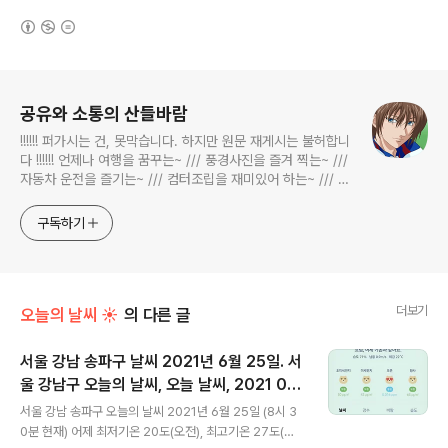
(새창열림)
로그 정보
공유와 소통의 산들바람
!!!!!! 퍼가시는 건, 못막습니다. 하지만 원문 재게시는 불허합니
다 !!!!!! 언제나 여행을 꿈꾸는~ /// 풍경사진을 즐겨 찍는~ ///
자동차 운전을 즐기는~ /// 컴터조립을 재미있어 하는~ /// 고
전과 동시대물을 넘나드는~ /// 요리가 은근히 재밌는~ /// 편
식하는 미드가 있는~ /// 사회적 이슈에 발언하는~ 不老巨
구독하기
더보기
오늘의 날씨 ☀
의 다른 글
서울 강남 송파구 날씨 2021년 6월 25일. 서
울 강남구 오늘의 날씨, 오늘 날씨, 2021 06
글 내용
25, 초미세먼지, 미세먼지, 황사, 자외선
서울 강남 송파구 오늘의 날씨 2021년 6월 25일 (8시 3
0분 현재) 어제 최저기온 20도(오전), 최고기온 27도(낮)