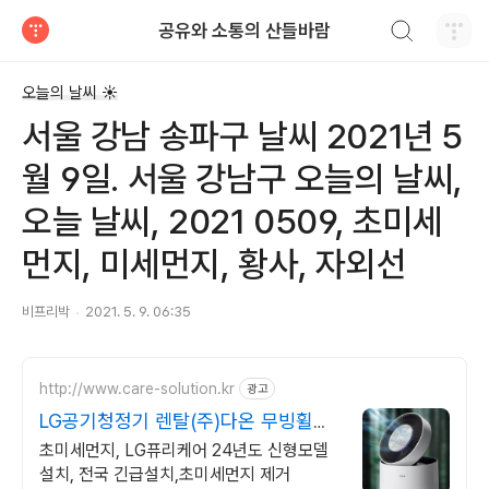
검색하기
공유와 소통의 산들바람
티스토리
오늘의 날씨 ☀
서울 강남 송파구 날씨 2021년 5
월 9일. 서울 강남구 오늘의 날씨,
오늘 날씨, 2021 0509, 초미세
먼지, 미세먼지, 황사, 자외선
비프리박
2021. 5. 9. 06:35
http://www.care-solution.kr
광고
LG공기청정기 렌탈(주)다온 무빙휠증
정+추가할인+긴급설치
초미세먼지, LG퓨리케어 24년도 신형모델
설치, 전국 긴급설치,초미세먼지 제거