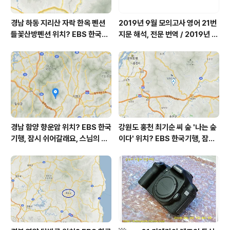
경남 하동 지리산 자락 한옥 펜션
2019년 9월 모의고사 영어 21번
들꽃산방펜션 위치? EBS 한국기
지문 해석, 전문 번역 / 2019년 9
행, 봄이면 네가 오지, 당신이 오면
월 평가원 모의고사 영어 지문 번
봄날, 하동 이태석 씨 하동군 화개
역, 평가원 2019년 고3 9월 영어
면 들꽃산방펜션 어디? / 경상남도
영역 외국어영역 전문 해석, Engli
가볼 만한 곳, 화개장터
sh to Korean translation
경남 함양 향운암 위치? EBS 한국
강원도 홍천 최기순 씨 숲 '나는 숲
기행, 잠시 쉬어갈래요, 스님의 어
이다' 위치? EBS 한국기행, 잠시
느 여름날, 함양 향운암 어디? / 경
쉬어갈래요, 나를 부르는 숲, 홍천
상남도 함양군 가볼 만한 곳, 용추
군 최기순 씨 캠핑장 펜션 어디? /
계곡 향운암 명천스님, 덕유산 황
강원도 홍천군 가볼 만한 곳, (구)
석산 거망산 기백산
까르돈, kbs 인간극장