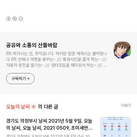
(새창열림)
로그 정보
공유와 소통의 산들바람
!!!!!! 퍼가시는 건, 못막습니다. 하지만 원문 재게시는 불허합니
다 !!!!!! 언제나 여행을 꿈꾸는~ /// 풍경사진을 즐겨 찍는~ ///
자동차 운전을 즐기는~ /// 컴터조립을 재미있어 하는~ /// 고
전과 동시대물을 넘나드는~ /// 요리가 은근히 재밌는~ /// 편
식하는 미드가 있는~ /// 사회적 이슈에 발언하는~ 不老巨
구독하기
더보기
오늘의 날씨 ☀
의 다른 글
경기도 의정부시 날씨 2021년 5월 9일. 오늘
의 날씨, 오늘 날씨, 2021 0509, 초미세먼
글 내용
지, 미세먼지, 황사, 자외선
경기도 의정부시 오늘의 날씨 2021년 5월 9일 (5시 30