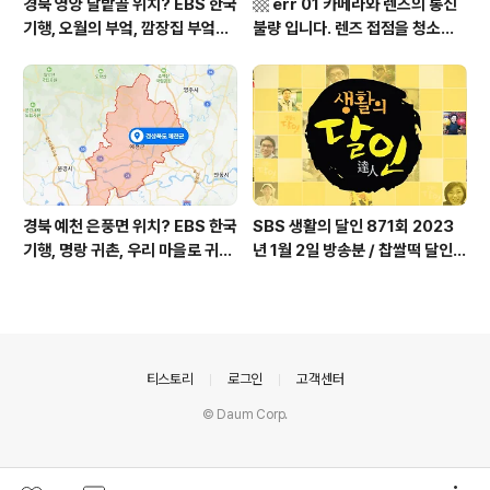
경북 영양 달밭골 위치? EBS 한국
▩ err 01 카메라와 렌즈의 통신
기행, 오월의 부엌, 깜장집 부엌은
불량 입니다. 렌즈 접점을 청소하
따스했네, 영양군 영양읍 달밭골
여 주십시요? (캐논 50D) ▩
어디? / 경상북도 영양군 가볼 만
한 곳, 영양읍 상원리. KBS 인간극
장 임분노미 할머니
경북 예천 은풍면 위치? EBS 한국
SBS 생활의 달인 871회 2023
기행, 명랑 귀촌, 우리 마을로 귀촌
년 1월 2일 방송분 / 찹쌀떡 달인,
하세요, 예천군 은풍면 시골 빈 집
대방어 작업 달인, 돈 세기 돈 액수
소개 김경만 씨 유투브 방송 마니T
맞추기 달인, 제작진이 뽑은 2022
V 채널 주소? / 경상북도 예천군
년 5대 맛의 달인 / 서울시 구로동
가볼 만한 곳
제주도초밥
의안내
티스토리
로그인
고객센터
© Daum Corp.