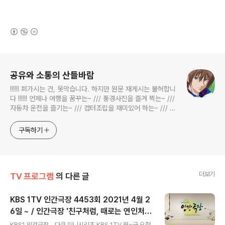
(새창열림)
로그 정보
공유와 소통의 산들바람
!!!!!! 퍼가시는 건, 못막습니다. 하지만 원문 재게시는 불허합니
다 !!!!!! 언제나 여행을 꿈꾸는~ /// 풍경사진을 즐겨 찍는~ ///
자동차 운전을 즐기는~ /// 컴터조립을 재미있어 하는~ /// 고
전과 동시대물을 넘나드는~ /// 요리가 은근히 재밌는~ /// 편
식하는 미드가 있는~ /// 사회적 이슈에 발언하는~ 不老巨
구독하기
더보기
TV 프로그램
의 다른 글
KBS 1TV 인간극장 4453회 2021년 4월 2
6일 ~ / 인간극장 '친구처럼, 때로는 연인처
글 내용
럼' 도자기 도연가마 위치 박종현 씨 박미나 씨
KBS1 인간극장 - 다큐 미니시리즈 KBS 1TV 월~금 오전