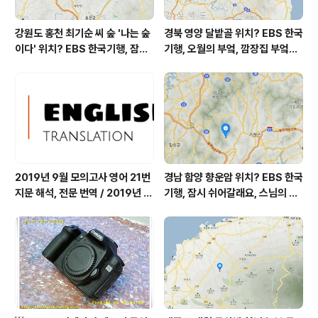
강원도 홍천 최기순 씨 숲 '나는 숲
경북 영양 달밭골 위치? EBS 한국
이다' 위치? EBS 한국기행, 잠시
기행, 오월의 부엌, 깜장집 부엌은
쉬어갈래요, 나를 부르는 숲, 홍천
따스했네, 영양군 영양읍 달밭골
군 최기순 씨 캠핑장 펜션 어디? /
어디? / 경상북도 영양군 가볼 만
강원도 홍천군 가볼 만한 곳, (구)
한 곳, 영양읍 상원리. KBS 인간극
까르돈, kbs 인간극장
장 임분노미 할머니
2019년 9월 모의고사 영어 21번
경남 함양 향운암 위치? EBS 한국
지문 해석, 전문 번역 / 2019년 9
기행, 잠시 쉬어갈래요, 스님의 어
월 평가원 모의고사 영어 지문 번
느 여름날, 함양 향운암 어디? / 경
역, 평가원 2019년 고3 9월 영어
상남도 함양군 가볼 만한 곳, 용추
영역 외국어영역 전문 해석, Engli
계곡 향운암 명천스님, 덕유산 황
sh to Korean translation
석산 거망산 기백산