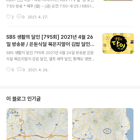
/ 인간극장 전남 무안 몽탄면 도예가 박종현
7:50 방송 * 매주 (월) ~ (금) 오전 7:50~8:25 / KBS1 T
씨 도연가마 어디?
V * 프로그램 소개 : 결코 평범하지 않은 삶의 이야기를 가
2
0
2021. 4. 27.
진 보통 사람들, 그리고 사회적인 명성을 가진, 이른바 잘나
가는 사람들의 아주 평범한 이야기를 담은 다큐미니시리즈
* 방송사 인간극장 홈페이지 program.kbs.co.kr/1tv/c
SBS 생활의 달인 [795회] 2021년 4월 26
ulture/human/pc/index.html 인간극장 4453회 방송
일 : 2021년 4월 26일(월) ~ 4월 30일(금) / 오전 7:50~
일 방송분 / 은둔식달 묵은지말이 김밥 달인,
글 내용
8:25 방송에 소개된 '친구같은 때로는 연인같은' 박종현
셀프 세차 달인, 황해도 냉면 달인, 골프 달인,
SBS 생활의 달인 795회 2021년 4월 26일 방송분 은둔
박미나 씨의 배경이 된 '도연가마'는 전남 무안에 있습니다.
치킨카스 달인 / 서울시 마포구 합정동 난, 연
식달 묵은지말이 김밥 달인, 셀프 세차 달인, 황해도 냉면
도연가마 주소 : 전남 ..
남동 카쿠시타
달인, 골프 달인, 치킨카스 달인 * 매주 월요일 오후 8시 5
0
0
2021. 4. 26.
5분~ 은둔식달 / 묵은지말이 김밥 달인 진민숙 (女 / 57
세) 서울특별시 마포구 토정로3길 22 지층 (지번) 서울 마
포구 합정동 367-8 ☎ 070-8881-5021 - 홈페이지 S
NS 인스타그램 : www.instagram.com/nan_hapjeon
g/ ​ 셀프 세차 달인 최윤석 (男 / 45세 / 셀프 최강 디테일
이 블로그 인기글
세차) 황해도 냉면 달인 김종갑 (男 / 42세 / 경력 15년) 인
천광역시 남동구 석정로 585번지 (지번) 인천시 남동구 간
석동 572-10 ☎ ..