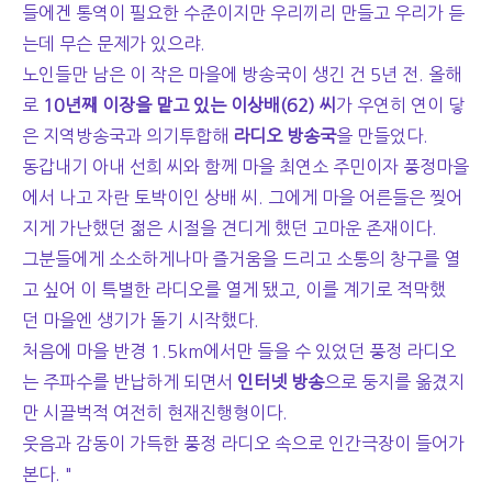
들에겐 통역이 필요한 수준이지만 우리끼리 만들고 우리가 듣
는데 무슨 문제가 있으랴.
노인들만 남은 이 작은 마을에 방송국이 생긴 건 5년 전. 올해
로
10년째 이장을 맡고 있는 이상배(62) 씨
가 우연히 연이 닿
은 지역방송국과 의기투합해
라디오 방송국
을 만들었다.
동갑내기 아내 선희 씨와 함께 마을 최연소 주민이자 풍정마을
에서 나고 자란 토박이인 상배 씨. 그에게 마을 어른들은 찢어
지게 가난했던 젊은 시절을 견디게 했던 고마운 존재이다.
그분들에게 소소하게나마 즐거움을 드리고 소통의 창구를 열
고 싶어 이 특별한 라디오를 열게 됐고, 이를 계기로 적막했
던 마을엔 생기가 돌기 시작했다.
처음에 마을 반경 1.5km에서만 들을 수 있었던 풍정 라디오
는 주파수를 반납하게 되면서
인터넷 방송
으로 둥지를 옮겼지
만 시끌벅적 여전히 현재진행형이다.
웃음과 감동이 가득한 풍정 라디오 속으로 인간극장이 들어가
본다. "