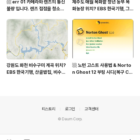
▩ err 01 카메라와 렌즈의 통신
제주도 애월 목화밭 청년 농부 목
불량 입니다. 렌즈 접점을 청소하
화농장 위치? EBS 한국기행, 그
여 주십시요? (캐논 50D) ▩
인생 탐나도다 제주, 목화오름 그
사나이, 애월읍 어음리 정보람 씨
목화 재배 '목화오름' 목화농장 어
디? / 제주도 가볼 만한 곳
강원도 화천 비수구미 계곡 위치?
▩ 노턴 고스트 사용법 & Norto
EBS 한국기행, 산골밥집, 비수구
n Ghost 12 부팅 시디(복구 C
미 할매 밥상, 이중일 최길순 씨 부
D) 만들기 ▩
부 화천군 비수구미 낙타민박 어
디? / 강원도 화천군 가볼 만한 곳
비수구미 마을, 파로호
의안내
티스토리
로그인
고객센터
© Daum Corp.