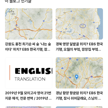
이 블로그 인기글
8 ㎍/m³ 오늘 초미세먼지 보통 = 16 ㎍/m³ 미세먼지는
보통 = 42 ㎍/m³ 황사는 보통 = 52 ㎍/m³ 대기상태는
어제보다 조금 좋습니다 전체적으로 상태가 좋은 편은 아
닙니다 초미세먼지 16 마이크로그램이고, 미세먼지 ..
강원도 홍천 최기순 씨 숲 '나는 숲
경북 영양 달밭골 위치? EBS 한국
이다' 위치? EBS 한국기행, 잠시
기행, 오월의 부엌, 깜장집 부엌은
쉬어갈래요, 나를 부르는 숲, 홍천
따스했네, 영양군 영양읍 달밭골
군 최기순 씨 캠핑장 펜션 어디? /
어디? / 경상북도 영양군 가볼 만
강원도 홍천군 가볼 만한 곳, (구)
한 곳, 영양읍 상원리. KBS 인간극
까르돈, kbs 인간극장
장 임분노미 할머니
2019년 9월 모의고사 영어 21번
경남 함양 향운암 위치? EBS 한국
지문 해석, 전문 번역 / 2019년 9
기행, 잠시 쉬어갈래요, 스님의 어
월 평가원 모의고사 영어 지문 번
느 여름날, 함양 향운암 어디? / 경