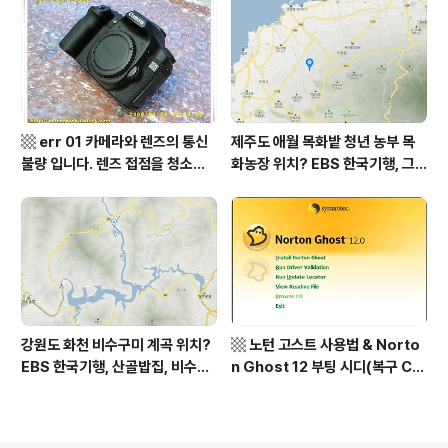
역, 평가원 2019년 고3 9월 영어
상남도 함양군 가볼 만한 곳, 용추
영역 외국어영역 전문 해석, Engli
계곡 향운암 명천스님, 덕유산 황
sh to Korean translation
석산 거망산 기백산
▩ err 01 카메라와 렌즈의 통신
제주도 애월 목화밭 청년 농부 목
불량 입니다. 렌즈 접점을 청소하
화농장 위치? EBS 한국기행, 그
여 주십시요? (캐논 50D) ▩
인생 탐나도다 제주, 목화오름 그
사나이, 애월읍 어음리 정보람 씨
목화 재배 '목화오름' 목화농장 어
디? / 제주도 가볼 만한 곳
강원도 화천 비수구미 계곡 위치?
▩ 노턴 고스트 사용법 & Norto
EBS 한국기행, 산골밥집, 비수구
n Ghost 12 부팅 시디(복구 C
미 할매 밥상, 이중일 최길순 씨 부
D) 만들기 ▩
부 화천군 비수구미 낙타민박 어
디? / 강원도 화천군 가볼 만한 곳