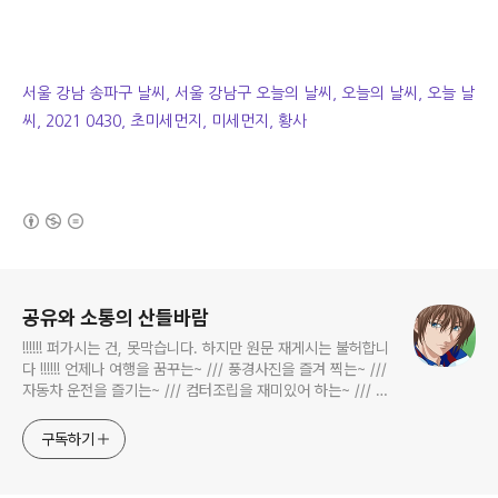
서울 강남 송파구 날씨, 서울 강남구 오늘의 날씨, 오늘의 날씨, 오늘 날
씨, 2021 0430, 초미세먼지, 미세먼지, 황사
(새창열림)
로그 정보
공유와 소통의 산들바람
!!!!!! 퍼가시는 건, 못막습니다. 하지만 원문 재게시는 불허합니
다 !!!!!! 언제나 여행을 꿈꾸는~ /// 풍경사진을 즐겨 찍는~ ///
자동차 운전을 즐기는~ /// 컴터조립을 재미있어 하는~ /// 고
전과 동시대물을 넘나드는~ /// 요리가 은근히 재밌는~ /// 편
식하는 미드가 있는~ /// 사회적 이슈에 발언하는~ 不老巨
구독하기