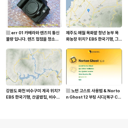
sh to Korean translation
석산 거망산 기백산
▩ err 01 카메라와 렌즈의 통신
제주도 애월 목화밭 청년 농부 목
불량 입니다. 렌즈 접점을 청소하
화농장 위치? EBS 한국기행, 그
여 주십시요? (캐논 50D) ▩
인생 탐나도다 제주, 목화오름 그
사나이, 애월읍 어음리 정보람 씨
목화 재배 '목화오름' 목화농장 어
디? / 제주도 가볼 만한 곳
강원도 화천 비수구미 계곡 위치?
▩ 노턴 고스트 사용법 & Norto
EBS 한국기행, 산골밥집, 비수구
n Ghost 12 부팅 시디(복구 C
미 할매 밥상, 이중일 최길순 씨 부
D) 만들기 ▩
부 화천군 비수구미 낙타민박 어
디? / 강원도 화천군 가볼 만한 곳
비수구미 마을, 파로호
의안내