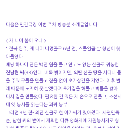
다음은 인간극장 이번 주차 방송분 소개글입니다.
< 재 너머 봄이 오네 >
" 전북 완주, 재 너머 너멍골로 6년 전, 스물일곱 살 청년이 찾
아들었다.
배낭 하나에 단돈 백만 원을 들고 연고도 없는 산골로 귀농한
진남현 씨
(33)인데. 비록 빚이지만, 외딴 산골 땅을 사더니 돌
을 주워 구들을 만들고 짚을 얹어 초가삼간을 지었다. 이후 벌
레 때문에 도저히 못 살겠다며 초가집을 허물고 벽돌을 쌓아
다시 집을 만들었다. 필요한 건 뭐든 제 손으로 만들고, 조선시
대 옛 농서를 읽는다는 괴짜 농부.
그러던 3년 전- 외딴 산골로 한 아가씨가 찾아왔다. 사연인즉
슨, 남현 씨의 밭에서 개최한 다큐 영화제에 자원봉사자로 참