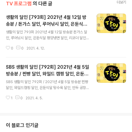
더보기
TV 프로그램
의 다른 글
생활의 달인 [793회] 2021년 4월 12일 방
송분 / 돈가스 달인, 루어낚시 달인, 은둔식달
글 내용
평양냉면 달인, 리코더 달인, 타래 케이크 달인
생활의 달인 793회 2021년 4월 12일 방송분 돈가스 달
/ 서울시 마포구 서교동 카와카츠, 강남구 신
인, 루어낚시 달인, 은둔식달 평양냉면 달인, 리코더 달인,
사동 카페 당옥
타래 케이크 달인 * 매주 월요일 오후 8시 55분~ 돈가스
0
0
2021. 4. 12.
달인 하강웅 (男 / 38세 / 경력 10년) 하영경 (女 / 39세 /
경력 10년) 서울특별시 마포구 동교로 126 (지번) 서울시
마포구 서교동 465-1 광남벨라스아파트 ☎ 070-8801-
SBS 생활의 달인 [792회] 2021년 4월 5일
2053 루어낚시 달인 김영헌 (男 / 42세 / 경력 17년) *장
소협조* 경기도 안성시 고삼면 월향리 594-2번지 (도로
방송분 / 찐빵 달인, 와일드 캠핑 달인, 은둔식
글 내용
명) 경기도 안성시 고삼면 고삼호수로 144-3 은둔식달 /
달 탕수육 달인, 만두 공장 달인 / 서울시 동작
SBS 생활의 달인 792회 / 2021년 4월 5일 방송분 찐빵
평양냉면 달인 최희준 (男 / 51세 / 경력 25년) 경기도 고
구 상도동 원조안흥찐빵, 동대문구 이문동 중
달인, 와일드캠핑 달인, 은둔식달 탕수육 달인, 만두 공장
양시 일산동구 중앙로 ..
화요리 황하
달인 * 매주 월요일 오후 8시 55분~ 찐빵 달인 남옥선 (女
1
0
2021. 4. 5.
/ 74세 / 경력 30년) 전진태 (男 / 48세 / 경력 15년) 서울
특별시 동작구 성대로5길 28 (지번) 서울시 동작구 상도동
244-26 ☎ 02-817-1830 와일드 캠핑 달인 안용국
(男 / 40세) 경상북도 영주시 안정면 용주로 1371번길 3
4 (지번) 경북 영주시 안정면 생현리 1-4 ☎ 010-5515-
이 블로그 인기글
7535 *장소협조* 충청남도 태안군 이원면 내리 503 (도