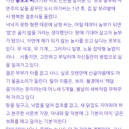
가한
황포도 씨
(37)와 서로 인연을 알아본 것. 초보 농부와 자
연주의 삶을 꿈꾸던 도시 아가씨는 1년 후, 집 앞 보리밭에
서 행복한 결혼식을 올렸다.
넉넉지 못한 형편 때문에 남현 씨는, 어릴 때부터 농부가 되면
‘밥’은 굶지 않을 거라는 생각했단다. 땅에 기대어 살고자 농부
가 됐으니, 자연에 해가 되지 않는 농사를 짓고 싶다는 포부도
있다. 무 석유, 무 기계,,, 그러자니 일명, 노동 집약형 농법이
라나... 서툴지만, 고민하고 부딪히며 자신들만의 방법으로 삶
을 일궈가고 있다.
젊은 부부가 터를 잡고 사니, 실로 오랜만에 산골마을에도 아
기 울음소리가 들린다. 딸의 이름은, 보리. 불경에서 ‘깨달
음’이라는 뜻이라는데 어느새 5개월, 봄날의 새싹처럼 무럭무
럭 자라고 있다.
땅을 일구고, 낙엽을 덮어 잡초를 잡고, 새 닭집도 지어줘야 하
고 분주한 서른셋 가장, 아내와 딸 덕분에 그 기분이 마치 ‘금은
보화를 메고 달리는 기분’이란다.