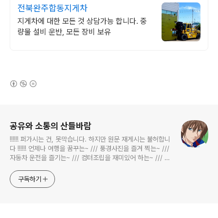
전북완주합동지게차
지게차에 대한 모든 것 상담가능 합니다. 중
량물 설비 운반, 모든 장비 보유
(새창열림)
로그 정보
공유와 소통의 산들바람
!!!!!! 퍼가시는 건, 못막습니다. 하지만 원문 재게시는 불허합니
다 !!!!!! 언제나 여행을 꿈꾸는~ /// 풍경사진을 즐겨 찍는~ ///
자동차 운전을 즐기는~ /// 컴터조립을 재미있어 하는~ /// 고
전과 동시대물을 넘나드는~ /// 요리가 은근히 재밌는~ /// 편
식하는 미드가 있는~ /// 사회적 이슈에 발언하는~ 不老巨
구독하기