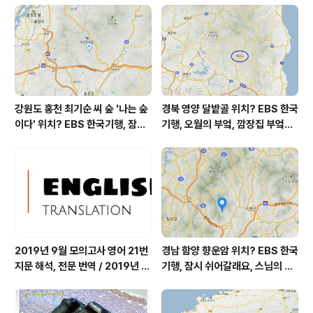
로명) 충남 태안군 이원면 꾸지나무길 37-78 ☎ 010-97
03-1711 * 홈페이지 (네이버 카페) cafe.naver.com/t
a..
강원도 홍천 최기순 씨 숲 '나는 숲
경북 영양 달밭골 위치? EBS 한국
이다' 위치? EBS 한국기행, 잠시
기행, 오월의 부엌, 깜장집 부엌은
쉬어갈래요, 나를 부르는 숲, 홍천
따스했네, 영양군 영양읍 달밭골
군 최기순 씨 캠핑장 펜션 어디? /
어디? / 경상북도 영양군 가볼 만
강원도 홍천군 가볼 만한 곳, (구)
한 곳, 영양읍 상원리. KBS 인간극
까르돈, kbs 인간극장
장 임분노미 할머니
2019년 9월 모의고사 영어 21번
경남 함양 향운암 위치? EBS 한국
지문 해석, 전문 번역 / 2019년 9
기행, 잠시 쉬어갈래요, 스님의 어
월 평가원 모의고사 영어 지문 번
느 여름날, 함양 향운암 어디? / 경
역, 평가원 2019년 고3 9월 영어
상남도 함양군 가볼 만한 곳, 용추
영역 외국어영역 전문 해석, Engli
계곡 향운암 명천스님, 덕유산 황