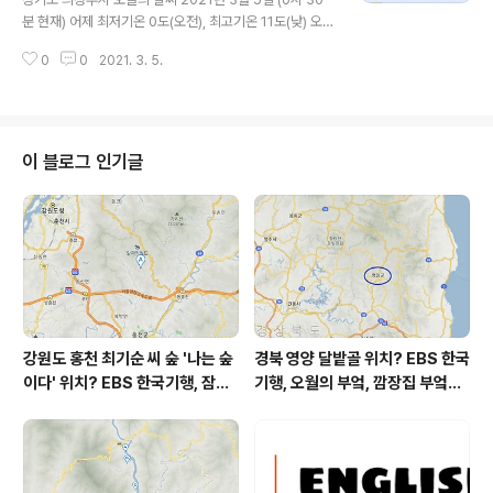
³ 대기상태는 어제와 비슷합니다 전체적으로 상태가 양호
분 현재) 어제 최저기온 0도(오전), 최고기온 11도(낮) 오늘
한 편은 아닙니다 초미세먼지 19 마이크로그램이고, 미세
최저기온 0도(오전), 최고기온 14도(낮) 어제와 같은 최저
먼지 35 마이크로그램입니다 posted by befreepa..
0
0
2021. 3. 5.
기온, 어제보다 3도 높은 최고기온입니다 아침에 최저기온
0도이고 낮 최고기온 영상 14도입니다 낮에는 봄날씨군요
오늘 눈 또는 비 올 확률은 아래 표와 같습니다 하루 종일
맑겠네요 대기상황 공기질은 어제 초미세먼지 보통 = 29
㎍/m³ 미세먼지는 보통 = 50 ㎍/m³ 오늘 초미세먼지
이 블로그 인기글
보통 = 24 ㎍/m³ 미세먼지는 보통 = 35 ㎍/m³ 대기상
태는 어제보다 조금 좋습니다 전체적으로 상태가 양호하지
는 않습니다 초미세먼지 24 마이크로그램이고, 미세먼지
35 마이크로그램입니다 posted by befreepark 2..
강원도 홍천 최기순 씨 숲 '나는 숲
경북 영양 달밭골 위치? EBS 한국
이다' 위치? EBS 한국기행, 잠시
기행, 오월의 부엌, 깜장집 부엌은
쉬어갈래요, 나를 부르는 숲, 홍천
따스했네, 영양군 영양읍 달밭골
군 최기순 씨 캠핑장 펜션 어디? /
어디? / 경상북도 영양군 가볼 만
강원도 홍천군 가볼 만한 곳, (구)
한 곳, 영양읍 상원리. KBS 인간극
까르돈, kbs 인간극장
장 임분노미 할머니