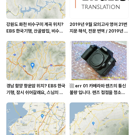
강원도 화천 비수구미 계곡 위치?
2019년 9월 모의고사 영어 21번
EBS 한국기행, 산골밥집, 비수구
지문 해석, 전문 번역 / 2019년 9
미 할매 밥상, 이중일 최길순 씨 부
월 평가원 모의고사 영어 지문 번
부 화천군 비수구미 낙타민박 어
역, 평가원 2019년 고3 9월 영어
디? / 강원도 화천군 가볼 만한 곳
영역 외국어영역 전문 해석, Engli
비수구미 마을, 파로호
sh to Korean translation
경남 함양 향운암 위치? EBS 한국
▩ err 01 카메라와 렌즈의 통신
기행, 잠시 쉬어갈래요, 스님의 어
불량 입니다. 렌즈 접점을 청소하
느 여름날, 함양 향운암 어디? / 경
여 주십시요? (캐논 50D) ▩
상남도 함양군 가볼 만한 곳, 용추
계곡 향운암 명천스님, 덕유산 황
석산 거망산 기백산