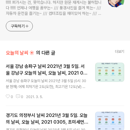
!!!!!! 퍼가시는 건, 못막습니다. 하지만 원문 재게시는 불허합니
다 !!!!!! 언제나 여행을 꿈꾸는~ /// 풍경사진을 즐겨 찍는~ ///
자동차 운전을 즐기는~ /// 컴터조립을 재미있어 하는~ /// 고
전과 동시대물을 넘나드는~ /// 요리가 은근히 재밌는~ /// 편
식하는 미드가 있는~ /// 사회적 이슈에 발언하는~ 不老巨
구독하기
더보기
오늘의 날씨 ☀
의 다른 글
서울 강남 송파구 날씨 2021년 3월 5일. 서
울 강남구 오늘의 날씨, 오늘 날씨, 2021 03
글 내용
05, 초미세먼지, 미세먼지
서울 강남 송파구 오늘의 날씨 2021년 3월 5일 (0시 30
분 현재) 어제 최저기온 2도(오전), 최고기온 12도(낮) 오
늘 최저기온 1도(오전), 최고기온 15도(낮) 어제보다 1도
0
0
2021. 3. 5.
낮은 최저기온, 어제보다 3도 높은 최고기온입니다 아침에
최저기온 영상 2도이고 낮 최고기온 영상 15도입니다 낮
에는 봄날씨네요 오늘 눈 또는 비 올 확률은 아래 표와 같습
경기도 의정부시 날씨 2021년 3월 5일. 오늘
니다 종일 맑겠습니다 대기상황 공기질은 어제 초미세먼지
보통 = 20 ㎍/m³ 미세먼지는 보통 = 40 ㎍/m³ 오늘 초
의 날씨, 오늘 날씨, 2021 0305, 초미세먼
글 내용
미세먼지 보통 = 19 ㎍/m³ 미세먼지는 보통 = 35 ㎍/m
지, 미세먼지
경기도 의정부시 오늘의 날씨 2021년 3월 5일 (0시 30