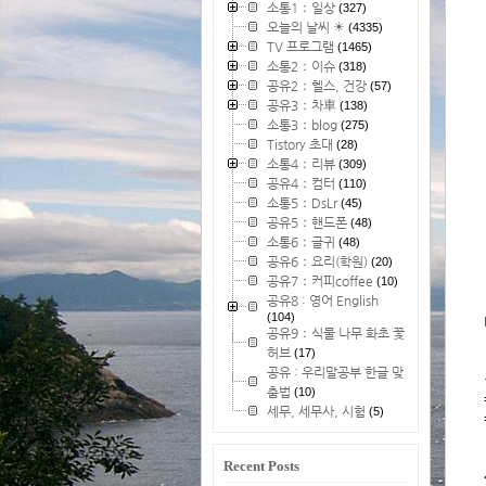
소통1：일상
(327)
오늘의 날씨 ☀
(4335)
TV 프로그램
(1465)
소통2：이슈
(318)
공유2：헬스, 건강
(57)
공유3：차車
(138)
소통3：blog
(275)
Tistory 초대
(28)
소통4：리뷰
(309)
공유4：컴터
(110)
소통5：DsLr
(45)
공유5：핸드폰
(48)
소통6：글귀
(48)
공유6：요리(학원)
(20)
공유7：커피coffee
(10)
공유8 : 영어 English
(104)
공유9：식물 나무 화초 꽃
허브
(17)
공유 : 우리말공부 한글 맞
춤법
(10)
세무, 세무사, 시험
(5)
Recent Posts