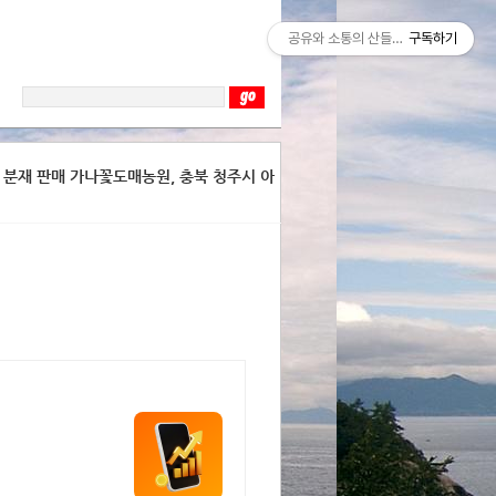
공유와 소통의 산들바람
구독하기
 꽃 분재 판매 가나꽃도매농원, 충북 청주시 아