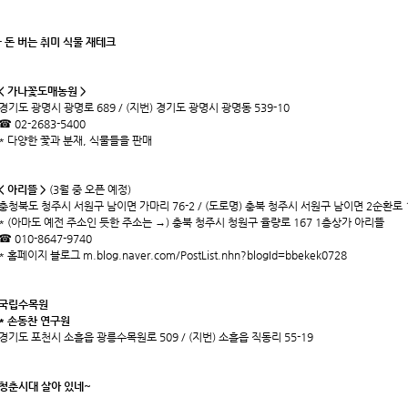
- 돈 버는 취미 식물 재테크
< 가나꽃도매농원 >
경기도 광명시 광명로 689 / (지번) 경기도 광명시 광명동 539-10
☎ 02-2683-5400
* 다양한 꽃과 분재, 식물들을 판매
< 아리뜰 >
(3월 중 오픈 예정)
충청북도 청주시 서원구 남이면 가마리 76-2 / (도로명) 충북 청주시 서원구 남이면 2순환로 1
* (아마도 예전 주소인 듯한 주소는 →) 충북 청주시 청원구 율량로 167 1층상가 아리뜰
☎ 010-8647-9740
* 홈페이지 블로그
m.blog.naver.com/PostList.nhn?blogId=bbekek0728
국립수목원
* 손동찬 연구원
경기도 포천시 소흘읍 광릉수목원로 509 / (지번) 소흘읍 직동리 55-19
청춘시대 살아 있네~