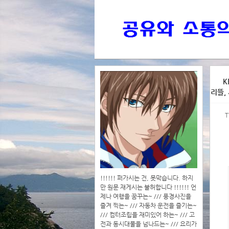
>>>
K
리뜰,
>>>>
T
!!!!!! 퍼가시는 건, 못막습니다. 하지
만 원문 재게시는 불허합니다 !!!!!! 언
제나 여행을 꿈꾸는~ /// 풍경사진을
즐겨 찍는~ /// 자동차 운전을 즐기는~
/// 컴터조립을 재미있어 하는~ /// 고
전과 동시대물을 넘나드는~ /// 요리가