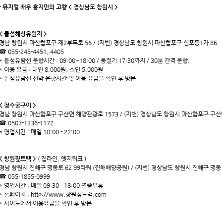
- 뮤지컬 배우 홍지민의 고향 < 경상남도 창원시 >
< 돝섬해상유원지 >
경남 창원시 마산합포구 제2부두로 56 / (지번) 경상남도 창원시 마산합포구 신포동1가 86
☎ 055-245-4451, 4405
* 돝섬유람선 운항시간 : 09:00~18:00 / 동절기 17:30까지 / 30분 간격 운항.
* 이용 요금 : 대인 8,000원, 소인 5,000원
* 돝섬유람선 선박 운항시간 및 이용 요금을 확인 후 방문
< 청수굴구이 >
경남 창원시 마산합포구 구산면 해양관광로 1573 / (지번) 경상남도 창원시 마산합포구 구산
☎ 0507-1336-1172
* 영업시간 : 매일 10:00 - 22:00
< 창원짚트랙 >
( 집라인, 엣지워크 )
경남 창원시 진해구 명동로 62 99타워 (진해해양공원) / (지번) 경상남도 창원시 진해구 명동 
☎ 055-1855-0999
* 영업시간 : 매일 09:30 - 18:00 연중무휴
* 홈페이지 : http://www.창원짚트랙.com
* 사이트에서 이용요금을 확인 후 방문