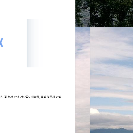
 광명시 꽃 분재 판매 가나꽃도매농원, 충북 청주시 아리