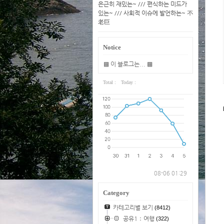
은근히 재밌는~ /// 편식하는 미드가
있는~ /// 사회적 이슈에 발언하는~ 不
老巨
Notice
▩ 이 블로그는... ▩
Total :
Today :
08-06 01:29
Category
카테고리별 보기
(8412)
공유1：여행
(322)