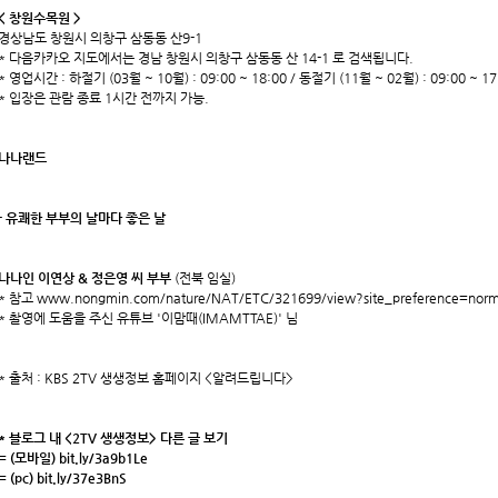
< 창원수목원 >
경상남도 창원시 의창구 삼동동 산9-1
* 다음카카오 지도에서는 경남 창원시 의창구 삼동동 산 14-1 로 검색됩니다.
* 영업시간 : 하절기 (03월 ~ 10월) : 09:00 ~ 18:00 / 동절기 (11월 ~ 02월) : 09:00 ~ 17
* 입장은 관람 종료 1시간 전까지 가능.
나나랜드
-
유쾌한
부부의 날마다 좋은 날
나나인 이연상 & 정은영 씨 부부
(전북 임실)
* 참고
www.nongmin.com/nature/NAT/ETC/321699/view?site_preference=norm
* 촬영에 도움을 주신 유튜브 '이맘때(IMAMTTAE)' 님
* 출처 : KBS 2TV 생생정보 홈페이지 <알려드립니다>
* 블로그 내 <2TV 생생정보> 다른 글 보기
= (모바일)
bit.ly/3a9b1Le
= (pc)
bit.ly/37e3BnS