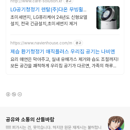
http://www.care-solution.kr
광고
LG공기청정기 렌탈(주)다온 무빙휠증
정+추가할인+긴급설치
초미세먼지, LG퓨리케어 24년도 신형모델
설치, 전국 긴급설치,초미세먼지 제거
https://www.navienhouse.com/m
광고
제습 환기청정기 매직플러스 우리집 공기는 나비엔
요리 매연은 막아주고, 실내 유해가스 제거와 습도 조절까지!
모든 공간을 쾌적하게 우리집 공기가 다르면, 가족의 하루도
달라집니다.
(새창열림)
로그 정보
공유와 소통의 산들바람
!!!!!! 퍼가시는 건, 못막습니다. 하지만 원문 재게시는 불허합니