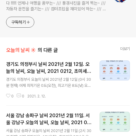
다 !!!!!! 언제나 여행을 꿈꾸는~ /// 풍경사진을 즐겨 찍는~ ///
자동차 운전을 즐기는~ /// 컴터조립을 재미있어 하는~ /// 고
전과 동시대물을 넘나드는~ /// 요리가 은근히 재밌는~ /// 편
식하는 미드가 있는~ /// 사회적 이슈에 발언하는~ 不老巨
구독하기
더보기
오늘의 날씨 ☀
의 다른 글
경기도 의정부시 날씨 2021년 2월 12일. 오
늘의 날씨, 오늘 날씨, 2021 0212, 초미세먼
글 내용
지, 미세먼지
경기도 의정부시 오늘의 날씨 2021년 2월 12일 (0시 30
분 현재) 어제 최저기온 0도(오전), 최고기온 8도(낮) 오늘
최저기온 -1도(오전), 최고기온 11도(낮) 어제보다 1도 낮
0
0
2021. 2. 12.
은 최저기온, 어제보다 3도 높은 최고기온입니다 아침에
최저기온 영하 1도이고 낮 최고기온 영상 11도입니다 눈 또
는 비 올 확률은 아래 표와 같습니다 종일 0 퍼센트입니다
서울 강남 송파구 날씨 2021년 2월 11일. 서
대기상황 공기질은 어제 초미세먼지 나쁨 = 39 ㎍/m³ 미
세먼지는 보통 = 52 ㎍/m³ 오늘 초미세먼지 나쁨 = 73
울 강남구 오늘의 날씨, 오늘 날씨, 2021 021
글 내용
㎍/m³ 미세먼지는 나쁨 = 82 ㎍/m³ 대기상태는 어제보
1, 초미세먼지, 미세먼지
서울 강남 송파구 오늘의 날씨 2021년 2월 11일 (2시 30
다 많이 안 좋습니다 전체적으로 상태가 아주 좋지 못합니