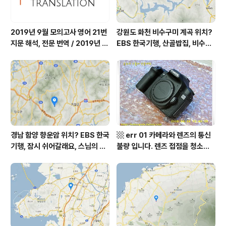
2019년 9월 모의고사 영어 21번
강원도 화천 비수구미 계곡 위치?
지문 해석, 전문 번역 / 2019년 9
EBS 한국기행, 산골밥집, 비수구
월 평가원 모의고사 영어 지문 번
미 할매 밥상, 이중일 최길순 씨 부
역, 평가원 2019년 고3 9월 영어
부 화천군 비수구미 낙타민박 어
영역 외국어영역 전문 해석, Engli
디? / 강원도 화천군 가볼 만한 곳
sh to Korean translation
비수구미 마을, 파로호
경남 함양 향운암 위치? EBS 한국
▩ err 01 카메라와 렌즈의 통신
기행, 잠시 쉬어갈래요, 스님의 어
불량 입니다. 렌즈 접점을 청소하
느 여름날, 함양 향운암 어디? / 경
여 주십시요? (캐논 50D) ▩
상남도 함양군 가볼 만한 곳, 용추
계곡 향운암 명천스님, 덕유산 황
석산 거망산 기백산