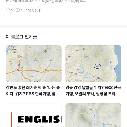
분 현재) 어제 최저기온 -1도(오전), 최고기온 8도(낮) 오늘
다 초미세먼지 73 마이크로그램이고, 미세먼지 82 마이크
최저기온 2도(오전), 최고기온 9도(낮) 어제보다 3도 높은
로그램입니다 posted by befreepark 202..
0
0
2021. 2. 11.
최저기온, 어제보다 1도 높은 최고기온입니다 아침에 최저
기온 영상 2도이고 낮 최고기온 영상 9도입니다 눈 또는
비 올 확률은 아래 표와 같습니다 종일 0 퍼센트입니다 대
기상황 공기질은 어제 초미세먼지 좋음 = 12 ㎍/m³ 미세
먼지는 좋음 = 19 ㎍/m³ 오늘 초미세먼지 보통 = 27
이 블로그 인기글
㎍/m³ 미세먼지는 보통 = 37 ㎍/m³ 대기상태는 어제와
거의 비슷한 수준입니다 전체적으로 상태는 양호한 편입니
다 초미세먼지 12 마이크로그램이고, 미세먼지 19 마이크
로그램입니다 posted by befreepark 2021..
강원도 홍천 최기순 씨 숲 '나는 숲
경북 영양 달밭골 위치? EBS 한국
이다' 위치? EBS 한국기행, 잠시
기행, 오월의 부엌, 깜장집 부엌은
쉬어갈래요, 나를 부르는 숲, 홍천
따스했네, 영양군 영양읍 달밭골
군 최기순 씨 캠핑장 펜션 어디? /
어디? / 경상북도 영양군 가볼 만
강원도 홍천군 가볼 만한 곳, (구)
한 곳, 영양읍 상원리. KBS 인간극
까르돈, kbs 인간극장
장 임분노미 할머니