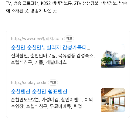
TV, 방송 프로그램, KBS2 생생정보통, 2TV 생생정보, 생생정보, 방송
에 소개된 곳, 방송에 나온 곳
http://www.new빌리지.com
광고
순천만 순천만뉴빌리지 감성가득디자
인, 프라이빗숙소
전화할인, 순천만바로앞, 북유럽풍 감성숙소,
호텔식침구, 커플, 개별테라스
http://scplay.co.kr
광고
순천펜션 순천만 쉼표펜션
순천만도보2분, 가성비갑, 할인이벤트, 야외
수영장, 호텔식침구, 무료바베큐, 픽업