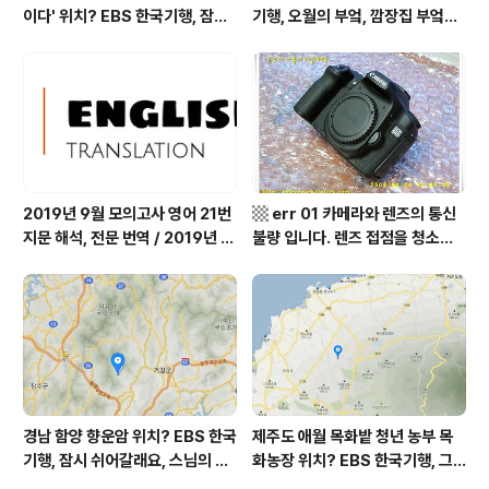
이다' 위치? EBS 한국기행, 잠시
기행, 오월의 부엌, 깜장집 부엌은
쉬어갈래요, 나를 부르는 숲, 홍천
따스했네, 영양군 영양읍 달밭골
군 최기순 씨 캠핑장 펜션 어디? /
어디? / 경상북도 영양군 가볼 만
강원도 홍천군 가볼 만한 곳, (구)
한 곳, 영양읍 상원리. KBS 인간극
까르돈, kbs 인간극장
장 임분노미 할머니
2019년 9월 모의고사 영어 21번
▩ err 01 카메라와 렌즈의 통신
지문 해석, 전문 번역 / 2019년 9
불량 입니다. 렌즈 접점을 청소하
월 평가원 모의고사 영어 지문 번
여 주십시요? (캐논 50D) ▩
역, 평가원 2019년 고3 9월 영어
영역 외국어영역 전문 해석, Engli
sh to Korean translation
경남 함양 향운암 위치? EBS 한국
제주도 애월 목화밭 청년 농부 목
기행, 잠시 쉬어갈래요, 스님의 어
화농장 위치? EBS 한국기행, 그
느 여름날, 함양 향운암 어디? / 경
인생 탐나도다 제주, 목화오름 그