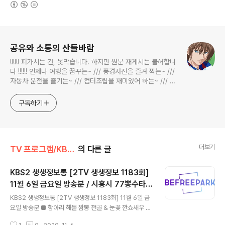
(새창열림)
로그 정보
공유와 소통의 산들바람
!!!!!! 퍼가시는 건, 못막습니다. 하지만 원문 재게시는 불허합니
다 !!!!!! 언제나 여행을 꿈꾸는~ /// 풍경사진을 즐겨 찍는~ ///
자동차 운전을 즐기는~ /// 컴터조립을 재미있어 하는~ /// 고
전과 동시대물을 넘나드는~ /// 요리가 은근히 재밌는~ /// 편
식하는 미드가 있는~ /// 사회적 이슈에 발언하는~ 不老巨
구독하기
더보기
TV 프로그램/KBS 2TV 생생정보통
의 다른 글
KBS2 생생정보통 [2TV 생생정보 1183회]
11월 6일 금요일 방송분 / 시흥시 77뽕수타짜
글 내용
장짬뽕, 연탄불고기 송파구 삼전동 도나우, 충
KBS2 생생정보통 [2TV 생생정보 1183회] 11월 6일 금
주시 충의동 자유시장 명동김치만두
요일 방송분 ■ 항아리 해물 짬뽕 전골 & 눈꽃 깐쇼새우 -
(금원보77뽕수타면관) - 경기 시흥시 하우로 41-1 / (지