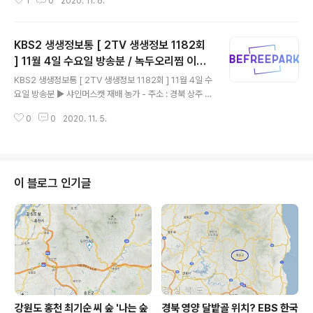
1
0
2020. 11. 6.
번) 경기도 시흥시 대야동 54 ☎ 031-312-2999 ※ 영
업시간 : 11:00 ~ 21:00 쉬는 시간 : 없음. ※ 휴무 : 설날,
추석 당일 ■ 연탄 불고기로 인생 역전 - - 서울 송파구 백
KBS2 생생정보통 [ 2TV 생생정보 1182회
제고분로 243 삼전빌딩 / (지번) 서울특별시 송파구 삼전
동 101-10 ☎ 02-2202-3897 ※ 영업시간 : 평일 17:0
] 11월 4일 수요일 방송분 / 녹두오리찜 이천
글 내용
0 ~ 23:00 일요일, 공휴일 17:00 ~ 22:00 쉬는 시간, 휴
시 장호원읍 <하얀집>, 삼색 닭갈비 세트 춘
KBS2 생생정보통 [ 2TV 생생정보 1182회 ] 11월 4일 수
무 : 매주 수요일, 명절(3일 휴무) ■ 경상도 가을 여행 편 -
천시 신북읍 <토담숯불닭갈비>, 양구군 해안
요일 방송분 ▶ 샤인머스캣 재배 농가 - 주소 : 경북 상주 대
- 경북 상주시 선상서로 2470-19 / (지번)..
면 <애플카인드>
한포도 영농조합법인 노병근 대표 ▶ 백선생고구마농원 -
0
0
2020. 11. 5.
주소 : 경남 고성군 고성읍 율대4길 41-36 ▶ 용현토마토
농장 - 주소 : 부산 강서구 대저1동 2244-1 - 녹두오리찜
▶ 하얀집 - 문의 : 031-641-3256 - 주소 : 경기도 이천
시 장호원읍 장여로 407 (지번) 장호원읍 풍계리 79-2 -
가격 : 건강녹두오리찜 1마리 50,000원 ※ 매일 10:00 -
이 블로그 인기글
20:00 - 연 매출 111억 원! 삼색 닭갈비 세트 ▶ 토담숯불
닭갈비 - 문의 : 033-241-5392 - 주소 : 강원도 춘천시
신북읍 신샘밭로 662 (지번) 신북읍 천전리 90-12 - ..
강원도 홍천 최기순 씨 숲 '나는 숲
경북 영양 달밭골 위치? EBS 한국