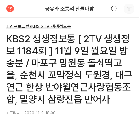
검색하기
공유와 소통의 산들바람
티스토리
TV 프로그램/KBS 2TV 생생정보통
KBS2 생생정보통 [ 2TV 생생정
보 1184회 ] 11월 9일 월요일 방
송분 / 마포구 망원동 돌쇠떡고
을, 순천시 꼬막정식 도원경, 대구
연근 한상 반야월연근사랑협동조
합, 밀양시 삼랑진읍 만어사
비프리박
2020. 11. 9. 18:00