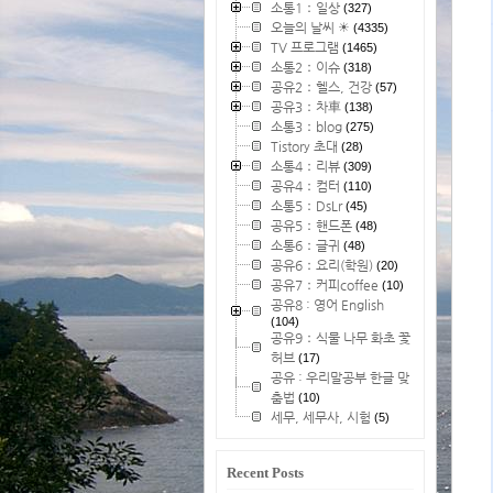
소통1：일상
(327)
오늘의 날씨 ☀
(4335)
TV 프로그램
(1465)
소통2：이슈
(318)
공유2：헬스, 건강
(57)
공유3：차車
(138)
소통3：blog
(275)
Tistory 초대
(28)
소통4：리뷰
(309)
공유4：컴터
(110)
소통5：DsLr
(45)
공유5：핸드폰
(48)
소통6：글귀
(48)
공유6：요리(학원)
(20)
공유7：커피coffee
(10)
공유8 : 영어 English
(104)
공유9：식물 나무 화초 꽃
허브
(17)
공유 : 우리말공부 한글 맞
춤법
(10)
세무, 세무사, 시험
(5)
Recent Posts