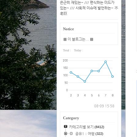
은근히 재밌는~ /// 편식하는 미드가
있는~ /// 사회적 이슈에 발언하는~ 不
老巨
Notice
▩ 이 블로그는... ▩
Total :
Today :
08-09 15:58
Category
카테고리별 보기
(8412)
공유1：여행
(322)