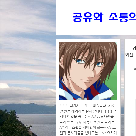
>>>
경
외선
>>>>
!!!!!! 퍼가시는 건, 못막습니다. 하지
만 원문 재게시는 불허합니다 !!!!!! 언
제나 여행을 꿈꾸는~ /// 풍경사진을
즐겨 찍는~ /// 자동차 운전을 즐기는~
/// 컴터조립을 재미있어 하는~ /// 고
전과 동시대물을 넘나드는~ /// 요리가