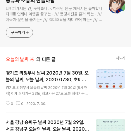
공유와 소통의 산들바람
!!!!!! 퍼가시는 건, 못막습니다. 하지만 원문 재게시는 불허합니
다 !!!!!! 언제나 여행을 꿈꾸는~ /// 풍경사진을 즐겨 찍는~ ///
자동차 운전을 즐기는~ /// 컴터조립을 재미있어 하는~ /// 고
전과 동시대물을 넘나드는~ /// 요리가 은근히 재밌는~ /// 편
식하는 미드가 있는~ /// 사회적 이슈에 발언하는~ 不老巨
구독하기
더보기
오늘의 날씨 ☀
의 다른 글
경기도 의정부시 날씨 2020년 7월 30일. 오
늘의 날씨, 오늘 날씨, 2020 0730, 초미세
글 내용
먼지, 미세먼지, 자외선
경기도 의정부시 오늘의 날씨 2020년 7월 30일 (8시 현
재) 어제 최저기온 23도, 최고기온 27도 오늘 최저기온 2
3도, 최고기온 28도 어제와 비슷한 기온입니다 오전 내내
0
0
2020. 7. 30.
비 소식 있구요 대기상황 공기질은 어제 초미세먼지 좋음
= 6 ㎍/m³ 미세먼지는 좋음 = 12 ㎍/m³ 오늘 초미세먼
지 좋음 = 5 ㎍/m³ 미세먼지는 좋음 = 17 ㎍/m³ 대기상
서울 강남 송파구 날씨 2020년 7월 29일.
태가 며칠 째 계속 좋습니다 어제와 비슷한 수준이고요 오
늘의 자외선 지수 = (오후 기준) 보통 수준입니다 posted
서울 강남구 오늘의 날씨, 오늘 날씨, 2020