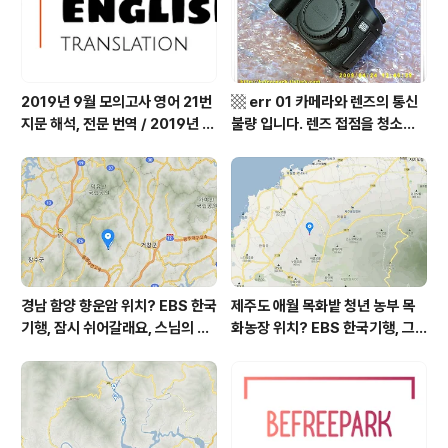
까르돈, kbs 인간극장
장 임분노미 할머니
2019년 9월 모의고사 영어 21번
▩ err 01 카메라와 렌즈의 통신
지문 해석, 전문 번역 / 2019년 9
불량 입니다. 렌즈 접점을 청소하
월 평가원 모의고사 영어 지문 번
여 주십시요? (캐논 50D) ▩
역, 평가원 2019년 고3 9월 영어
영역 외국어영역 전문 해석, Engli
sh to Korean translation
경남 함양 향운암 위치? EBS 한국
제주도 애월 목화밭 청년 농부 목
기행, 잠시 쉬어갈래요, 스님의 어
화농장 위치? EBS 한국기행, 그
느 여름날, 함양 향운암 어디? / 경
인생 탐나도다 제주, 목화오름 그
상남도 함양군 가볼 만한 곳, 용추
사나이, 애월읍 어음리 정보람 씨
계곡 향운암 명천스님, 덕유산 황
목화 재배 '목화오름' 목화농장 어
석산 거망산 기백산
디? / 제주도 가볼 만한 곳