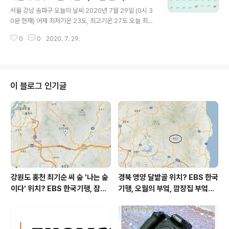
글 내용
by befreepark 2020 0730 Thu 08:45 공유와 소통
0729, 초미세먼지, 미세먼지, 자외선
서울 강남 송파구 오늘의 날씨 2020년 7월 29일 (0시 3
의 산들바람 / 비프리박 경기도 의정부시 날씨, 경기도 의정
0분 현재) 어제 최저기온 23도, 최고기온 27도 오늘 최저
부시 오늘의 날씨, 오늘의 날씨, 오늘 날씨, 2020 0730,
기온 24도, 최고기온 27도 어제보다 1도 높은 최저기온,
초미세먼지, 미세먼지, 자외선
0
0
2020. 7. 29.
어제와 같은 최고기온입니다 새벽부터 밤까지 비 소식 있
구요 대기상황 공기질은 어제 초미세먼지 좋음 = 6 ㎍/m
³ 미세먼지는 좋음 = 13 ㎍/m³ 오늘 초미세먼지 좋음 =
9 ㎍/m³ 미세먼지는 좋음 = 16 ㎍/m³ 대기상태가 며칠
째 좋습니다 초미세먼지가와 미세먼지 수치는 어제와 비슷
이 블로그 인기글
합니다 오늘의 자외선 지수 = (오후 기준) 보통 수준입니다
posted by befreepark 2020 0729 Wed 00:45 공
유와 소통의 산들바람 / 비프리박 서울 강남 송파구 날씨,
서울 강남구 오늘의 날씨, 오늘의 날씨, 오..
강원도 홍천 최기순 씨 숲 '나는 숲
경북 영양 달밭골 위치? EBS 한국
이다' 위치? EBS 한국기행, 잠시
기행, 오월의 부엌, 깜장집 부엌은
쉬어갈래요, 나를 부르는 숲, 홍천
따스했네, 영양군 영양읍 달밭골
군 최기순 씨 캠핑장 펜션 어디? /
어디? / 경상북도 영양군 가볼 만
강원도 홍천군 가볼 만한 곳, (구)
한 곳, 영양읍 상원리. KBS 인간극