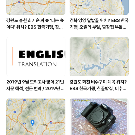
강원도 홍천 최기순 씨 숲 '나는 숲
경북 영양 달밭골 위치? EBS 한국
이다' 위치? EBS 한국기행, 잠시
기행, 오월의 부엌, 깜장집 부엌은
쉬어갈래요, 나를 부르는 숲, 홍천
따스했네, 영양군 영양읍 달밭골
군 최기순 씨 캠핑장 펜션 어디? /
어디? / 경상북도 영양군 가볼 만
강원도 홍천군 가볼 만한 곳, (구)
한 곳, 영양읍 상원리. KBS 인간극
까르돈, kbs 인간극장
장 임분노미 할머니
2019년 9월 모의고사 영어 21번
강원도 화천 비수구미 계곡 위치?
지문 해석, 전문 번역 / 2019년 9
EBS 한국기행, 산골밥집, 비수구
월 평가원 모의고사 영어 지문 번
미 할매 밥상, 이중일 최길순 씨 부
역, 평가원 2019년 고3 9월 영어
부 화천군 비수구미 낙타민박 어
영역 외국어영역 전문 해석, Engli
디? / 강원도 화천군 가볼 만한 곳
sh to Korean translation
비수구미 마을, 파로호