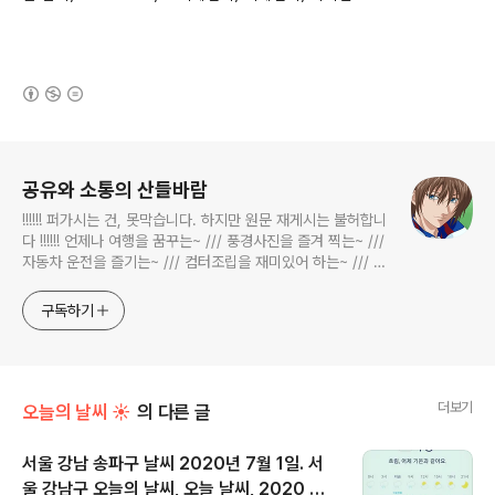
(새창열림)
로그 정보
공유와 소통의 산들바람
!!!!!! 퍼가시는 건, 못막습니다. 하지만 원문 재게시는 불허합니
다 !!!!!! 언제나 여행을 꿈꾸는~ /// 풍경사진을 즐겨 찍는~ ///
자동차 운전을 즐기는~ /// 컴터조립을 재미있어 하는~ /// 고
전과 동시대물을 넘나드는~ /// 요리가 은근히 재밌는~ /// 편
식하는 미드가 있는~ /// 사회적 이슈에 발언하는~ 不老巨
구독하기
더보기
오늘의 날씨 ☀
의 다른 글
서울 강남 송파구 날씨 2020년 7월 1일. 서
울 강남구 오늘의 날씨, 오늘 날씨, 2020 07