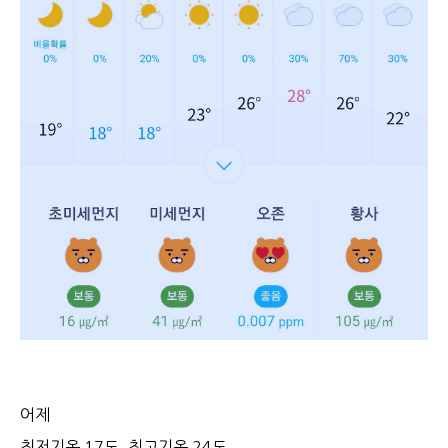
어제
최저기온 17도, 최고기온 24도