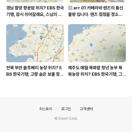
경남 함양 향운암 위치? EBS 한국
▩ err 01 카메라와 렌즈의 통신
기행, 잠시 쉬어갈래요, 스님의 어
불량 입니다. 렌즈 접점을 청소하
느 여름날, 함양 향운암 어디? / 경
여 주십시요? (캐논 50D) ▩
상남도 함양군 가볼 만한 곳, 용추
계곡 향운암 명천스님, 덕유산 황
석산 거망산 기백산
전북 부안 블루베리 농장 위치? E
제주도 애월 목화밭 청년 농부 목
BS 한국기행, 고향 숨은 보물 찾
화농장 위치? EBS 한국기행, 그
기, 우리 동네 재발견, 부안군 부안
인생 탐나도다 제주, 목화오름 그
읍 우영덕 우서라 씨 부녀 블루베
사나이, 애월읍 어음리 정보람 씨
리 농장 우하하하우스 어디? / 전
목화 재배 '목화오름' 목화농장 어
라북도 부안 가볼 만한 곳
디? / 제주도 가볼 만한 곳
의안내
티스토리
로그인
고객센터
© Daum Corp.