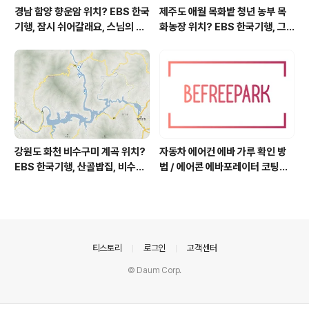
경남 함양 향운암 위치? EBS 한국
제주도 애월 목화밭 청년 농부 목
기행, 잠시 쉬어갈래요, 스님의 어
화농장 위치? EBS 한국기행, 그
느 여름날, 함양 향운암 어디? / 경
인생 탐나도다 제주, 목화오름 그
상남도 함양군 가볼 만한 곳, 용추
사나이, 애월읍 어음리 정보람 씨
계곡 향운암 명천스님, 덕유산 황
목화 재배 '목화오름' 목화농장 어
석산 거망산 기백산
디? / 제주도 가볼 만한 곳
강원도 화천 비수구미 계곡 위치?
자동차 에어컨 에바 가루 확인 방
EBS 한국기행, 산골밥집, 비수구
법 / 에어콘 에바포레이터 코팅제
미 할매 밥상, 이중일 최길순 씨 부
산화, 흰가루는 수산화알루미늄,
부 화천군 비수구미 낙타민박 어
증발기 evaporator, 에바 하얀
디? / 강원도 화천군 가볼 만한 곳
가루 확인하는 법, 에바 코팅 산화
비수구미 마을, 파로호
부식, 애프터블로우 after-blow
의안내
티스토리
로그인
고객센터
© Daum Corp.