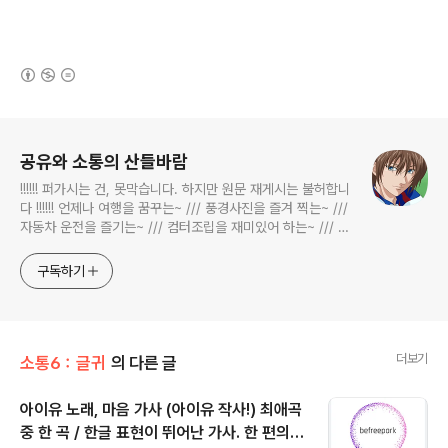
(새창열림)
로그 정보
공유와 소통의 산들바람
!!!!!! 퍼가시는 건, 못막습니다. 하지만 원문 재게시는 불허합니
다 !!!!!! 언제나 여행을 꿈꾸는~ /// 풍경사진을 즐겨 찍는~ ///
자동차 운전을 즐기는~ /// 컴터조립을 재미있어 하는~ /// 고
전과 동시대물을 넘나드는~ /// 요리가 은근히 재밌는~ /// 편
식하는 미드가 있는~ /// 사회적 이슈에 발언하는~ 不老巨
구독하기
더보기
소통6：글귀
의 다른 글
아이유 노래, 마음 가사 (아이유 작사!) 최애곡
중 한 곡 / 한글 표현이 뛰어난 가사. 한 편의
글 내용