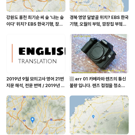
강원도 홍천 최기순 씨 숲 '나는 숲
경북 영양 달밭골 위치? EBS 한국
이다' 위치? EBS 한국기행, 잠시
기행, 오월의 부엌, 깜장집 부엌은
쉬어갈래요, 나를 부르는 숲, 홍천
따스했네, 영양군 영양읍 달밭골
군 최기순 씨 캠핑장 펜션 어디? /
어디? / 경상북도 영양군 가볼 만
강원도 홍천군 가볼 만한 곳, (구)
한 곳, 영양읍 상원리. KBS 인간극
까르돈, kbs 인간극장
장 임분노미 할머니
2019년 9월 모의고사 영어 21번
▩ err 01 카메라와 렌즈의 통신
지문 해석, 전문 번역 / 2019년 9
불량 입니다. 렌즈 접점을 청소하
월 평가원 모의고사 영어 지문 번
여 주십시요? (캐논 50D) ▩
역, 평가원 2019년 고3 9월 영어
영역 외국어영역 전문 해석, Engli
sh to Korean translation