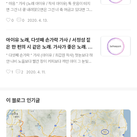
시 같은 노래. 가사가 좋은 노래. 서정성 짙은
" 마음 " 가사 (노래 아이유 / 작사 아이유) 툭 웃음이 터지
노래. 감수성 강한 가사. 최애곡 중 한 곡. 명곡
면 그건 너 쿵 내려앉으면은 그건 너 축 머금고 있다면 그건
띵곡!
너 둥 울림이 생긴다면 그건 너 그대를 보며 나는 더운 숨을
0
0
2020. 4. 13.
쉬어요 아픈 기분이 드는 건 그 때문이겠죠 나를 알아주지
않으셔도 돼요 찾아오지 않으셔도 다만 꺼지지 않는 작은
불빛이 여기 반짝 살아있어요 영영 살아있어요 눈을 떼지
아이유 노래, 다섯째 손가락 가사 / 서정성 짙
못 해 하루종일 눈이 시려요 슬픈 기분이 드는 건 그 때문이
겠죠 제게 대답하지 않으셔도 돼요 달래주지 않으셔도 다
은 한 편의 시 같은 노래. 가사가 좋은 노래. 최
글 내용
만 꺼지지 않는 작은 불빛이 여기 반짝 살아있어요 세상 모
애곡 중 한 곡. 명곡 띵곡! one of my favor
" 다섯째 손가락 " 가사 (아이유 / 최갑원 작사) 첫눈보다 하
든 게 죽고 새로 태어나 다시 늙어갈 때에도 감히 이 마음만
ite songs
얀 나비 노을보다 빨간 장미 커피보다 까만 아이 그 눈빛이
은 주름도 없이 여기 반짝 살아있어요 영영 살아있어요 영
날 자꾸 설레게만 하는데 너랑 나랑 둘 뿐인데 너 혼자만 들
영 살아있어요 '마음'은 2015년 발매된 아이유의 싱글앨
1
2
2020. 4. 11.
을 텐데 왜 말하지 못 하는지 왜 이러지 또 하루 미루어진
범입니다. 생각보..
내 고백 가만 너를 보고 있었던 나의 손을 잡은 그 때 I lov
e you I need you I love you I need you 우리 둘의
시간 이제부터 시작 다섯째 손가락에 약속해 동그랗게 내
린 달빛에 서로 마주 섰던 그 때 I love you I need you I
이 블로그 인기글
love you I need you 우리 둘의 시간 이제부터 시작 다
섯째 손가락에 약속해 꿈만 같은 시간 기분 좋은 시작 단잠
에 들기 전에 기도해 I love you I need you forev..