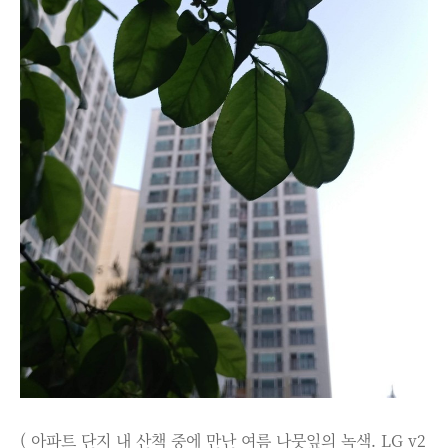
( 아파트 단지 내 산책 중에 만난 여름 나뭇잎의 녹색. LG v2