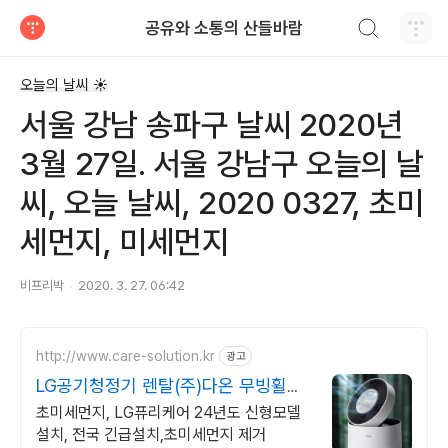
검색하기
공유와 소통의 산들바람
티스토리
오늘의 날씨 ☀
서울 강남 송파구 날씨 2020년
3월 27일. 서울 강남구 오늘의 날
씨, 오늘 날씨, 2020 0327, 초미
세먼지, 미세먼지
비프리박
2020. 3. 27. 06:42
http://www.care-solution.kr
광고
LG공기청정기 렌탈(주)다온 무빙휠증
정+추가할인+긴급설치
초미세먼지, LG퓨리케어 24년도 신형모델
설치, 전국 긴급설치,초미세먼지 제거