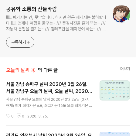
공유와 소통의 산들바람
!!!!!! 퍼가시는 건, 못막습니다. 하지만 원문 재게시는 불허합니
다 !!!!!! 언제나 여행을 꿈꾸는~ /// 풍경사진을 즐겨 찍는~ ///
자동차 운전을 즐기는~ /// 컴터조립을 재미있어 하는~ /// 고
전과 동시대물을 넘나드는~ /// 요리가 은근히 재밌는~ /// 편
식하는 미드가 있는~ /// 사회적 이슈에 발언하는~ 不老巨
구독하기
더보기
오늘의 날씨 ☀
의 다른 글
서울 강남 송파구 날씨 2020년 3월 26일.
서울 강남구 오늘의 날씨, 오늘 날씨, 2020
글 내용
0326, 초미세먼지, 미세먼지
서울 강남 송파구 오늘의 날씨 2020년 3월 26일 (07시
현재) 어제 최저기온 6도, 최고기온 16도 오늘 최저기온 9
도, 최고기온 18도 어제보다 조금 더 따뜻한 날씨네요 최
0
0
2020. 3. 26.
저, 최고 기온이 2-3도 오르고요 어제에 이어 오늘도 서울
특별시 건조주의보 발효중이라고 뜹니다 실내 습도 조절에
신경을 좀 써야겠어요 대기상황 공기질은 어제 초미세먼지
경기도 의정부시 날씨 2020년 3월 26일. 오
보통 = 27 ㎍/m³ 미세먼지는 보통 = 40 ㎍/m³ 오늘 초