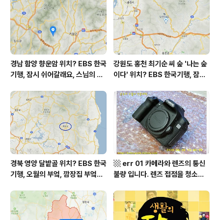
면 들꽃산방펜션 어디? / 경상남도
영역 외국어영역 전문 해석, Engli
가볼 만한 곳, 화개장터
sh to Korean translation
경남 함양 향운암 위치? EBS 한국
강원도 홍천 최기순 씨 숲 '나는 숲
기행, 잠시 쉬어갈래요, 스님의 어
이다' 위치? EBS 한국기행, 잠시
느 여름날, 함양 향운암 어디? / 경
쉬어갈래요, 나를 부르는 숲, 홍천
상남도 함양군 가볼 만한 곳, 용추
군 최기순 씨 캠핑장 펜션 어디? /
계곡 향운암 명천스님, 덕유산 황
강원도 홍천군 가볼 만한 곳, (구)
석산 거망산 기백산
까르돈, kbs 인간극장
경북 영양 달밭골 위치? EBS 한국
▩ err 01 카메라와 렌즈의 통신
기행, 오월의 부엌, 깜장집 부엌은
불량 입니다. 렌즈 접점을 청소하
따스했네, 영양군 영양읍 달밭골
여 주십시요? (캐논 50D) ▩
어디? / 경상북도 영양군 가볼 만
한 곳, 영양읍 상원리. KBS 인간극
장 임분노미 할머니