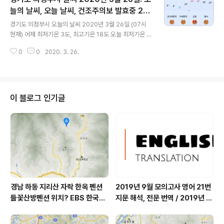
미세먼지 보통 = 35 ㎍/m³ 미세먼지는 보통 = 54 ㎍/m
늘의 날씨, 오늘 날씨, 건조주의보 발효중 20
글 내용
³ 대기상태는 어제보다 조금 안 좋네요 미세먼지와 초미세
20 0326, 초미세먼지, 미세먼지
경기도 의정부시 오늘의 날씨 2020년 3월 26일 (07시
먼지가 10마이크로그램 정도씩 늘어요 posted by befr
현재) 어제 최저기온 3도, 최고기온 18도 오늘 최저기온 5
eepark 2020 0326 Thu 07:35 공유와 소통의 산들
도, 최고기온 18도 어제와 비슷한 비교적 따뜻한 날씨네요
바람 / 비프리박 서울 강남 송파구 날씨, 서울 강..
0
0
2020. 3. 26.
어제에 이어 건조주의보 발효중이니까 실내 습도에 신경을
좀 써야겠어요 대기상황 공기질은 어제 초미세먼지 보통 =
22 ㎍/m³ 미세먼지는 보통 = 33 ㎍/m³ 오늘 초미세먼
지 보통 = 29 ㎍/m³ 미세먼지는 보통 = 49 ㎍/m³ 대기
상태는 어제와 비슷한데 미세먼지 수준만 조금 안 좋네요
이 블로그 인기글
posted by befreepark 2020 0326 Thu 07:30 공
유와 소통의 산들바람 / 비프리박 경기도 의정부시 날씨, 경
기도 의정부시 오늘의 날씨, 오늘의 날씨, 오늘 날씨, 건조
주의보 발효중, 2020 0326, 초미세먼지..
경남 하동 지리산 자락 한옥 펜션
2019년 9월 모의고사 영어 21번
들꽃산방펜션 위치? EBS 한국기
지문 해석, 전문 번역 / 2019년 9
행, 봄이면 네가 오지, 당신이 오면
월 평가원 모의고사 영어 지문 번
봄날, 하동 이태석 씨 하동군 화개
역, 평가원 2019년 고3 9월 영어