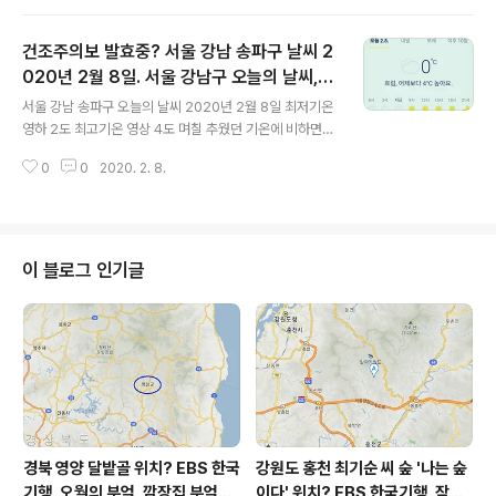
eeapark 2020 0209 Sun 02:50 공유와 소통의 산들
바람 / 비프리박 경기도 의정부시 날씨, 경기도 의정부시 오
건조주의보 발효중? 서울 강남 송파구 날씨 2
늘의 날씨, 오늘의 날씨, 오늘 날씨, 2020 0209, 초미세
먼지, 미세먼지
020년 2월 8일. 서울 강남구 오늘의 날씨,
글 내용
오늘 날씨, 2020 0208, 초미세먼지, 미세
서울 강남 송파구 오늘의 날씨 2020년 2월 8일 최저기온
먼지
영하 2도 최고기온 영상 4도 며칠 추웠던 기온에 비하면
좀 낫습니다. 초미세먼지 미세먼지 상황도 보통이네요. po
0
0
2020. 2. 8.
sted by befreeapark 2020 0208 Sat 06:55 공유
와 소통의 산들바람 / 비프리박 서울 강남 송파구 날씨, 서
울 강남구 오늘의 날씨, 오늘의 날씨, 오늘 날씨, 2020 02
08, 초미세먼지, 미세먼지, 건조주의보, 건조주의보 발효
중
이 블로그 인기글
경북 영양 달밭골 위치? EBS 한국
강원도 홍천 최기순 씨 숲 '나는 숲
기행, 오월의 부엌, 깜장집 부엌은
이다' 위치? EBS 한국기행, 잠시