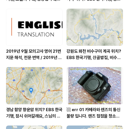
따스했네, 영양군 영양읍 달밭골
쉬어갈래요, 나를 부르는 숲, 홍천
어디? / 경상북도 영양군 가볼 만
군 최기순 씨 캠핑장 펜션 어디? /
한 곳, 영양읍 상원리. KBS 인간극
강원도 홍천군 가볼 만한 곳, (구)
장 임분노미 할머니
까르돈, kbs 인간극장
2019년 9월 모의고사 영어 21번
강원도 화천 비수구미 계곡 위치?
지문 해석, 전문 번역 / 2019년 9
EBS 한국기행, 산골밥집, 비수구
월 평가원 모의고사 영어 지문 번
미 할매 밥상, 이중일 최길순 씨 부
역, 평가원 2019년 고3 9월 영어
부 화천군 비수구미 낙타민박 어
영역 외국어영역 전문 해석, Engli
디? / 강원도 화천군 가볼 만한 곳
sh to Korean translation
비수구미 마을, 파로호
경남 함양 향운암 위치? EBS 한국
▩ err 01 카메라와 렌즈의 통신
기행, 잠시 쉬어갈래요, 스님의 어
불량 입니다. 렌즈 접점을 청소하
느 여름날, 함양 향운암 어디? / 경
여 주십시요? (캐논 50D) ▩
상남도 함양군 가볼 만한 곳, 용추