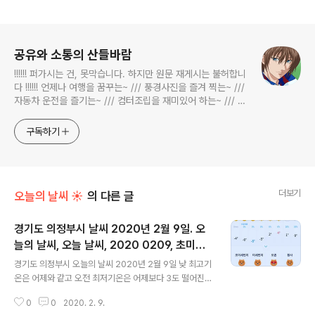
로그 정보
공유와 소통의 산들바람
!!!!!! 퍼가시는 건, 못막습니다. 하지만 원문 재게시는 불허합니
다 !!!!!! 언제나 여행을 꿈꾸는~ /// 풍경사진을 즐겨 찍는~ ///
자동차 운전을 즐기는~ /// 컴터조립을 재미있어 하는~ /// 고
전과 동시대물을 넘나드는~ /// 요리가 은근히 재밌는~ /// 편
식하는 미드가 있는~ /// 사회적 이슈에 발언하는~ 不老巨
구독하기
더보기
오늘의 날씨 ☀
의 다른 글
경기도 의정부시 날씨 2020년 2월 9일. 오
늘의 날씨, 오늘 날씨, 2020 0209, 초미세
글 내용
먼지, 미세먼지
경기도 의정부시 오늘의 날씨 2020년 2월 9일 낮 최고기
온은 어제와 같고 오전 최저기온은 어제보다 3도 떨어진
날씨네요 초미세먼지와 미세먼지 수준은 어제와 거의 같습
0
0
2020. 2. 9.
니다 지난 주말에 비하면 굿굿굿입니당 posted by befr