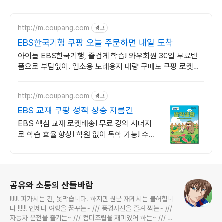
http://m.coupang.com
광고
EBS한국기행 쿠팡 오늘 주문하면 내일 도착
아이들 EBS한국기행, 즐겁게 학습! 와우회원 30일 무료반
품으로 부담없이. 업소용 노래용지 대량 구매도 쿠팡 로켓배
송으로 빠르고 간편하게 준비하세요.
http://m.coupang.com
광고
EBS 교재 쿠팡 성적 상승 지름길
EBS 핵심 교재 로켓배송! 무료 강의 시너지
로 학습 효율 향상! 학원 없이 독학 가능! 수
능 핵심부터 초등 기초까지 EBS로 잡으세
요.
로그 정보
공유와 소통의 산들바람
!!!!!! 퍼가시는 건, 못막습니다. 하지만 원문 재게시는 불허합니
다 !!!!!! 언제나 여행을 꿈꾸는~ /// 풍경사진을 즐겨 찍는~ ///
자동차 운전을 즐기는~ /// 컴터조립을 재미있어 하는~ /// 고