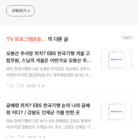
전과 동시대물을 넘나드는~ /// 요리가 은근히 재밌는~ /// 편
식하는 미드가 있는~ /// 사회적 이슈에 발언하는~ 不老巨
구독하기
더보기
TV 프로그램/EBS 한국기행
의 다른 글
오봉산 주사암 위치? EBS 한국기행 겨울 고
립무원, 스님의 겨울은 어떤가요 오봉산 주사
글 내용
암 어디? / 경상북도 경주시 가볼 만한 곳, 경
EBS 한국기행에 나온 오봉산 주사암은 경상북도 경주시
북 경주 여행
서면에 위치한 절(암자)입니다. 경주국립공원 보다는 조금
위쪽에 있고요. 경주시 건천읍하고 가깝습니다. 오봉산 주
1
0
2020. 2. 6.
사암 주소 : 경북 경주시 서면 도계서오길 251-355 (지
번) 경상북도 경주시 서면 천촌리 1195 TV방영 - 2020
년 2월 6일 방영 EBS '한국기행' - 4부 / 스님의 겨울은 어
곰배령 위치? EBS 한국기행 눈의 나라 곰배
떤가요? 다음은 EBS 방송국 홈페이지의 한국기행 프로그
램 회차 설명의 일부입니다. " ... 경북 경주, 굽이굽이 산길
령 어디? / 강원도 인제군 가볼 만한 곳
글 내용
을 숨차게 올라 다다른 오봉산 꼭대기엔 주사암이 있다. 그
EBS 한국기행에 나온 눈의 나라 곰배령은 강원도 동북부
곳에 홀로 사찰을 지키며 긴 겨울을 보내는 효웅 스님. 고독
에 위치한 점봉산의 고개입니다. 주소 : 강원도 인제군 기린
이 차오르는 긴 겨울이지만 스님은 눈코 뜰 새 없이 바쁘다.
면 진동리 점봉산은 설악산 조금 아래쪽에 있죠. 곰배령은
목수, 화가, 요리사… 하루에도 수십 번 직업이 바뀐다는..