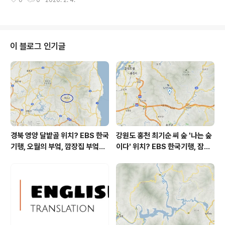
0
0
2020. 2. 4.
점봉산 봉우리 조금 아래쪽에 있고요. 고속도로를 이용하
면 서울-양양 간 고속도로 상에서 서양양IC로 나가면 좋을
거 같습니다. 곰배령 아래쪽 설피마을까지는 차로 올라갈
수 있는 걸로 나오네요. 점봉산곰배령식당 위치에서 강선
마을, 곰배령아트하우스 쪽으로 방향을 잡아 올라가면 곰
이 블로그 인기글
배령입니다. TV방영 - 2020년 2월 4일 EBS '한국기행'
- 2부 / 눈의 나라 곰배령 다음은 EBS 방송국 홈페이지의
한국기행 프로그램 회차 설명의 일부입니다. " ... 천상의 화
원이라고 불리는 곰배령. 추운 날씨 탓에 사람들의 발길이
뜸해진 그곳에 하..
경북 영양 달밭골 위치? EBS 한국
강원도 홍천 최기순 씨 숲 '나는 숲
기행, 오월의 부엌, 깜장집 부엌은
이다' 위치? EBS 한국기행, 잠시
따스했네, 영양군 영양읍 달밭골
쉬어갈래요, 나를 부르는 숲, 홍천
어디? / 경상북도 영양군 가볼 만
군 최기순 씨 캠핑장 펜션 어디? /
한 곳, 영양읍 상원리. KBS 인간극
강원도 홍천군 가볼 만한 곳, (구)
장 임분노미 할머니
까르돈, kbs 인간극장