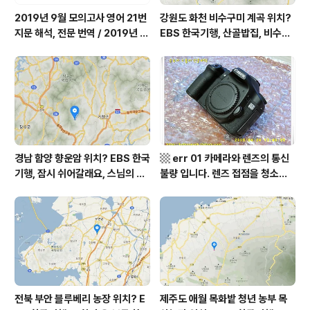
2019년 9월 모의고사 영어 21번
강원도 화천 비수구미 계곡 위치?
지문 해석, 전문 번역 / 2019년 9
EBS 한국기행, 산골밥집, 비수구
월 평가원 모의고사 영어 지문 번
미 할매 밥상, 이중일 최길순 씨 부
역, 평가원 2019년 고3 9월 영어
부 화천군 비수구미 낙타민박 어
영역 외국어영역 전문 해석, Engli
디? / 강원도 화천군 가볼 만한 곳
sh to Korean translation
비수구미 마을, 파로호
경남 함양 향운암 위치? EBS 한국
▩ err 01 카메라와 렌즈의 통신
기행, 잠시 쉬어갈래요, 스님의 어
불량 입니다. 렌즈 접점을 청소하
느 여름날, 함양 향운암 어디? / 경
여 주십시요? (캐논 50D) ▩
상남도 함양군 가볼 만한 곳, 용추
계곡 향운암 명천스님, 덕유산 황
석산 거망산 기백산
전북 부안 블루베리 농장 위치? E
제주도 애월 목화밭 청년 농부 목