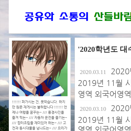
'2020학년도 대
202
2020.03.11
2019년 11월
영역 외국어영역,
!!!!!! 퍼가시는 건, 못막습니다. 하지
202
만 원문 재게시는 불허합니다 !!!!!! 언
2020.03.10
제나 여행을 꿈꾸는~ /// 풍경사진을
2019년 11월
즐겨 찍는~ /// 자동차 운전을 즐기는~
/// 컴터조립을 재미있어 하는~ /// 고
영역 외국어영역,
전과 동시대물을 넘나드는~ /// 요리가