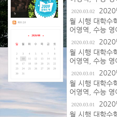
2020
2020.03.02
월 시행 대학수
어영역, 수능 영
«
2026/08
»
2020
2020.03.02
일
월
화
수
목
금
토
1
월 시행 대학수
2
3
4
5
6
7
8
어영역, 수능 영
9
10
11
12
13
14
15
16
17
18
19
20
21
22
23
24
25
26
27
28
29
2020
2020.03.01
30
31
월 시행 대학수
어영역, 수능 영
2020
2020.03.01
월 시행 대학수