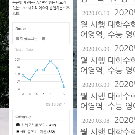
은근히 재밌는~ /// 편식하는 미드가
있는~ /// 사회적 이슈에 발언하는~ 不
2020
2020.03.10
老巨
월 시행 대학수
Notice
어영역, 수능 영
▩ 이 블로그는... ▩
2020
2020.03.09
Total :
Today :
월 시행 대학수
어영역, 수능 영
2020
2020.03.09
월 시행 대학수
어영역, 수능 영
08-10 08:41
Category
2020
2020.03.08
카테고리별 보기
(8412)
월 시행 대학수
공유1：여행
(322)