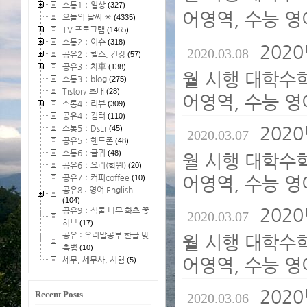
소통1：일상
(327)
어영역, 수능 영
오늘의 날씨 ☀
(4335)
TV 프로그램
(1465)
소통2：이슈
(318)
2020
2020.03.08
공유2：헬스, 건강
(57)
공유3：차車
(138)
월 시행 대학수
소통3：blog
(275)
Tistory 초대
(28)
어영역, 수능 영
소통4：리뷰
(309)
공유4：컴터
(110)
2020
소통5：DsLr
(45)
2020.03.07
공유5：핸드폰
(48)
소통6：글귀
(48)
월 시행 대학수
공유6：요리(학원)
(20)
공유7：커피coffee
어영역, 수능 영
(10)
공유8 : 영어 English
(104)
2020
공유9：식물 나무 화초 꽃
2020.03.07
허브
(17)
공유 : 우리말공부 한글 맞
월 시행 대학수
춤법
(10)
어영역, 수능 영
세무, 세무사, 시험
(5)
2020
Recent Posts
2020.03.06