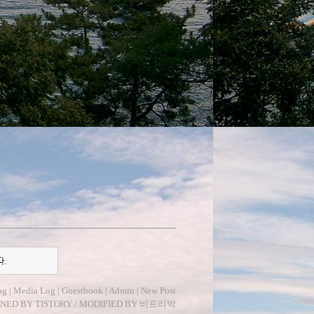
다.
og
|
Media Log
|
Guestbook
|
Admin
|
New Post
GNED BY
TISTORY
/ MODIFIED BY
비프리박