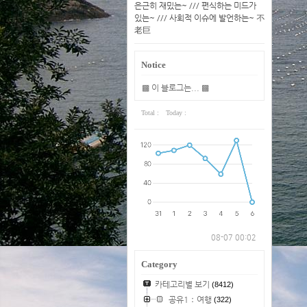
은근히 재밌는~ /// 편식하는 미드가
있는~ /// 사회적 이슈에 발언하는~ 不
老巨
Notice
▩ 이 블로그는... ▩
Total :
Today :
08-07 00:02
Category
카테고리별 보기
(8412)
공유1：여행
(322)