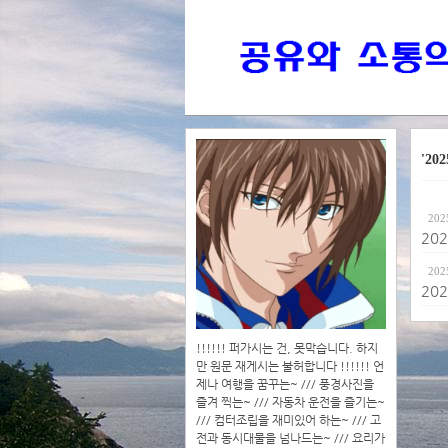
'202
202
20
202
20
!!!!!! 퍼가시는 건, 못막습니다. 하지
만 원문 재게시는 불허합니다 !!!!!! 언
제나 여행을 꿈꾸는~ /// 풍경사진을
즐겨 찍는~ /// 자동차 운전을 즐기는~
/// 컴터조립을 재미있어 하는~ /// 고
전과 동시대물을 넘나드는~ /// 요리가