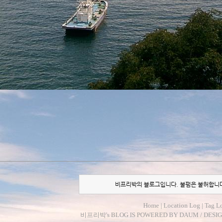
비프리박의 블로그입니다. 불펌은 불허합니
Home
|
Location Log
|
Tag L
비프리박
's BLOG IS POWERED BY
DAUM
/ DESI