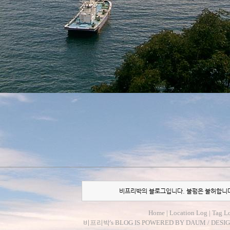
비프리박의 블로그입니다. 불펌은 불허합니
Home
|
Location Log
|
Tag L
비프리박
's BLOG IS POWERED BY
DAUM
/ DESI