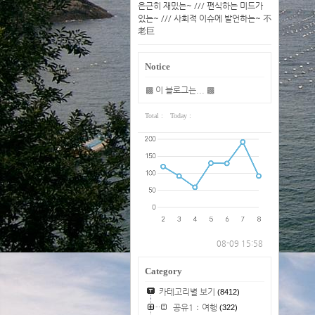
은근히 재밌는~ /// 편식하는 미드가
있는~ /// 사회적 이슈에 발언하는~ 不
老巨
Notice
▩ 이 블로그는... ▩
Total :
Today :
08-09 15:58
Category
카테고리별 보기
(8412)
공유1：여행
(322)