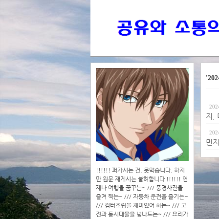
'202
202
지,
202
먼지
!!!!!! 퍼가시는 건, 못막습니다. 하지
만 원문 재게시는 불허합니다 !!!!!! 언
제나 여행을 꿈꾸는~ /// 풍경사진을
즐겨 찍는~ /// 자동차 운전을 즐기는~
/// 컴터조립을 재미있어 하는~ /// 고
전과 동시대물을 넘나드는~ /// 요리가