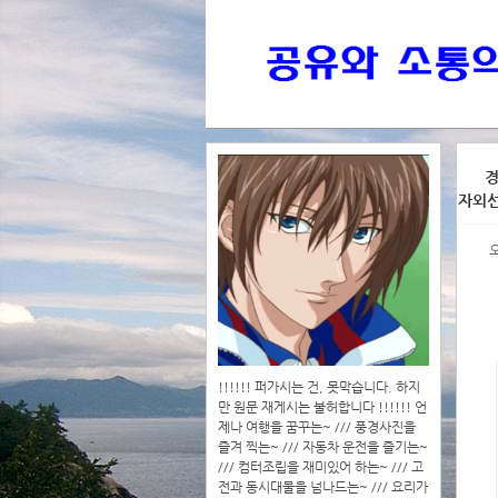
>>>
경
자외
>>>>
!!!!!! 퍼가시는 건, 못막습니다. 하지
만 원문 재게시는 불허합니다 !!!!!! 언
제나 여행을 꿈꾸는~ /// 풍경사진을
즐겨 찍는~ /// 자동차 운전을 즐기는~
/// 컴터조립을 재미있어 하는~ /// 고
전과 동시대물을 넘나드는~ /// 요리가