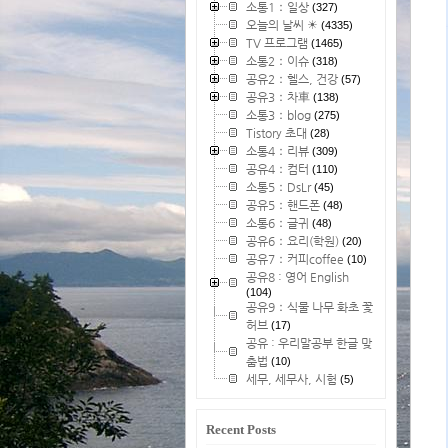
소통1：일상
(327)
오늘의 날씨 ☀
(4335)
TV 프로그램
(1465)
소통2：이슈
(318)
공유2：헬스, 건강
(57)
공유3：차車
(138)
소통3：blog
(275)
Tistory 초대
(28)
소통4：리뷰
(309)
공유4：컴터
(110)
소통5：DsLr
(45)
공유5：핸드폰
(48)
소통6：글귀
(48)
공유6：요리(학원)
(20)
공유7：커피coffee
(10)
공유8 : 영어 English
(104)
공유9：식물 나무 화초 꽃
허브
(17)
공유 : 우리말공부 한글 맞
춤법
(10)
세무, 세무사, 시험
(5)
Recent Posts