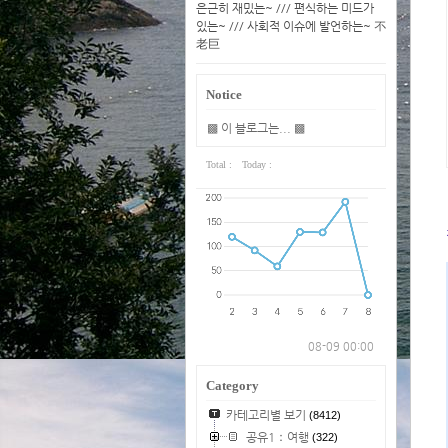
은근히 재밌는~ /// 편식하는 미드가
있는~ /// 사회적 이슈에 발언하는~ 不
老巨
Notice
▩ 이 블로그는... ▩
Total :
Today :
08-09 00:00
Category
카테고리별 보기
(8412)
공유1：여행
(322)