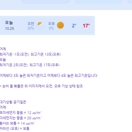
어제
최저기온 -1도(오전), 최고기온 13도(오후)
오늘
최저기온 2도(오전), 최고기온 17도(오후)
어제보다 3도 높은 최저기온이고 어제보다 4도 높은 최고기온입니다
* 눈비 올 확률은 위 이미지에서 오전, 오후 기상 상태 참조
대기상황 공기질은
어제
초미세먼지 좋음 = 12 ㎍/m³
미세먼지는 좋음 = 20
㎍/m³
황사는 보통 = 14 ㎍/m³
자외선 (오후) = 보통