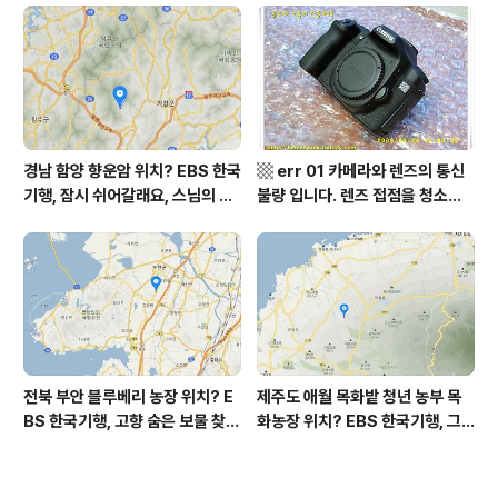
역, 평가원 2019년 고3 9월 영어
부 화천군 비수구미 낙타민박 어
영역 외국어영역 전문 해석, Engli
디? / 강원도 화천군 가볼 만한 곳
sh to Korean translation
비수구미 마을, 파로호
경남 함양 향운암 위치? EBS 한국
▩ err 01 카메라와 렌즈의 통신
기행, 잠시 쉬어갈래요, 스님의 어
불량 입니다. 렌즈 접점을 청소하
느 여름날, 함양 향운암 어디? / 경
여 주십시요? (캐논 50D) ▩
상남도 함양군 가볼 만한 곳, 용추
계곡 향운암 명천스님, 덕유산 황
석산 거망산 기백산
전북 부안 블루베리 농장 위치? E
제주도 애월 목화밭 청년 농부 목
BS 한국기행, 고향 숨은 보물 찾
화농장 위치? EBS 한국기행, 그
기, 우리 동네 재발견, 부안군 부안
인생 탐나도다 제주, 목화오름 그
읍 우영덕 우서라 씨 부녀 블루베
사나이, 애월읍 어음리 정보람 씨
리 농장 우하하하우스 어디? / 전
목화 재배 '목화오름' 목화농장 어