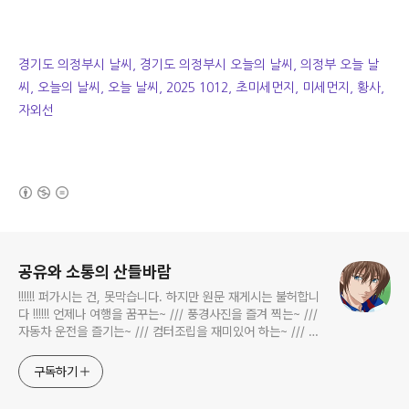
경기도 의정부시 날씨, 경기도 의정부시 오늘의 날씨, 의정부 오늘 날
씨, 오늘의 날씨, 오늘 날씨, 2025 1012, 초미세먼지, 미세먼지, 황사,
자외선
(새창열림)
로그 정보
공유와 소통의 산들바람
!!!!!! 퍼가시는 건, 못막습니다. 하지만 원문 재게시는 불허합니
다 !!!!!! 언제나 여행을 꿈꾸는~ /// 풍경사진을 즐겨 찍는~ ///
자동차 운전을 즐기는~ /// 컴터조립을 재미있어 하는~ /// 고
전과 동시대물을 넘나드는~ /// 요리가 은근히 재밌는~ /// 편
식하는 미드가 있는~ /// 사회적 이슈에 발언하는~ 不老巨
구독하기