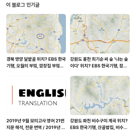
시간별 기상 상태 참조 대기상황 공기질은어제초미
이 블로그 인기글
세먼지 좋음 = 5 ㎍/m³ 미세먼지는 좋음 = 3 ㎍/m³ 황
사는 보통 = 4 ㎍/m³ 자외선 (오후) = 보통 오늘초미세먼
지 좋음 = 2 ㎍/m³ 미세먼지는 좋음 = 3 ㎍/m³ 황사는
보통 = 2 ㎍/m³ 자외선 ..
경북 영양 달밭골 위치? EBS 한국
강원도 홍천 최기순 씨 숲 '나는 숲
기행, 오월의 부엌, 깜장집 부엌은
이다' 위치? EBS 한국기행, 잠시
따스했네, 영양군 영양읍 달밭골
쉬어갈래요, 나를 부르는 숲, 홍천
어디? / 경상북도 영양군 가볼 만
군 최기순 씨 캠핑장 펜션 어디? /
한 곳, 영양읍 상원리. KBS 인간극
강원도 홍천군 가볼 만한 곳, (구)
장 임분노미 할머니
까르돈, kbs 인간극장
2019년 9월 모의고사 영어 21번
강원도 화천 비수구미 계곡 위치?
지문 해석, 전문 번역 / 2019년 9
EBS 한국기행, 산골밥집, 비수구
월 평가원 모의고사 영어 지문 번
미 할매 밥상, 이중일 최길순 씨 부