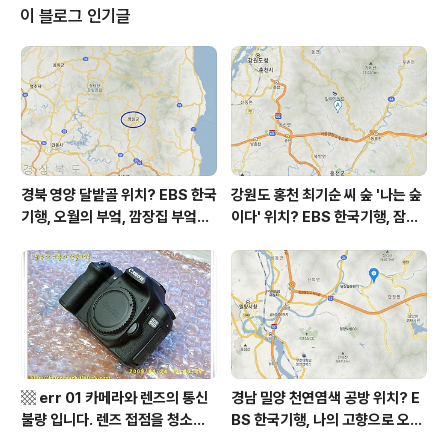
올 확률은 위 이미지에서 시간별 기상 상태 참조 대
이 블로그 인기글
기상황 공기질은어제초미세먼지 좋음 = 1 ㎍/m³ 미세먼
지는 좋음 = 3 ㎍/m³ 황사는 보통 = 1 ㎍/m³ 자외선 (오
후) = 보통 오늘초미세먼지 좋음 = 2 ㎍/m³ 미세먼지는
좋음 = 6 ㎍/m³ 황사는 ..
경북 영양 달밭골 위치? EBS 한국
강원도 홍천 최기순 씨 숲 '나는 숲
기행, 오월의 부엌, 깜장집 부엌은
이다' 위치? EBS 한국기행, 잠시
따스했네, 영양군 영양읍 달밭골
쉬어갈래요, 나를 부르는 숲, 홍천
어디? / 경상북도 영양군 가볼 만
군 최기순 씨 캠핑장 펜션 어디? /
한 곳, 영양읍 상원리. KBS 인간극
강원도 홍천군 가볼 만한 곳, (구)
장 임분노미 할머니
까르돈, kbs 인간극장
▩ err 01 카메라와 렌즈의 통신
경남 밀양 천연염색 공방 위치? E
불량 입니다. 렌즈 접점을 청소하
BS 한국기행, 나의 고향으로 오라,
여 주십시요? (캐논 50D) ▩
밀양에 살고 지고, 밀양시 단장면