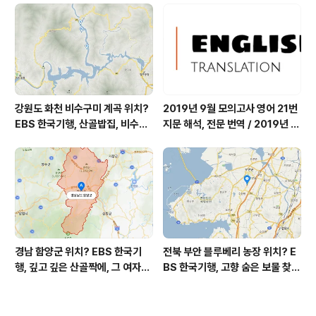
자연 염색 하수영 씨 '섬유공방 너
울' = 마을미술 너울, 캘리그래피
조덕현 씨 가가협동조합
강원도 화천 비수구미 계곡 위치?
2019년 9월 모의고사 영어 21번
EBS 한국기행, 산골밥집, 비수구
지문 해석, 전문 번역 / 2019년 9
미 할매 밥상, 이중일 최길순 씨 부
월 평가원 모의고사 영어 지문 번
부 화천군 비수구미 낙타민박 어
역, 평가원 2019년 고3 9월 영어
디? / 강원도 화천군 가볼 만한 곳
영역 외국어영역 전문 해석, Engli
비수구미 마을, 파로호
sh to Korean translation
경남 함양군 위치? EBS 한국기
전북 부안 블루베리 농장 위치? E
행, 깊고 깊은 산골짝에, 그 여자의
BS 한국기행, 고향 숨은 보물 찾
꽃밭, 전정희 씨 누구? / 경상남도
기, 우리 동네 재발견, 부안군 부안
함양군 가볼 만한 곳, 산골 하이디,
읍 우영덕 우서라 씨 부녀 블루베
알프스 소녀 하이디, 나는 자연인
리 농장 우하하하우스 어디? / 전