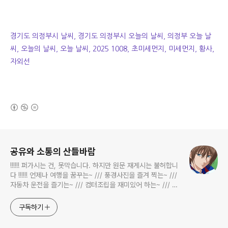
경기도 의정부시 날씨, 경기도 의정부시 오늘의 날씨, 의정부 오늘 날
씨, 오늘의 날씨, 오늘 날씨, 2025 1008, 초미세먼지, 미세먼지, 황사,
자외선
(새창열림)
로그 정보
공유와 소통의 산들바람
!!!!!! 퍼가시는 건, 못막습니다. 하지만 원문 재게시는 불허합니
다 !!!!!! 언제나 여행을 꿈꾸는~ /// 풍경사진을 즐겨 찍는~ ///
자동차 운전을 즐기는~ /// 컴터조립을 재미있어 하는~ /// 고
전과 동시대물을 넘나드는~ /// 요리가 은근히 재밌는~ /// 편
식하는 미드가 있는~ /// 사회적 이슈에 발언하는~ 不老巨
구독하기