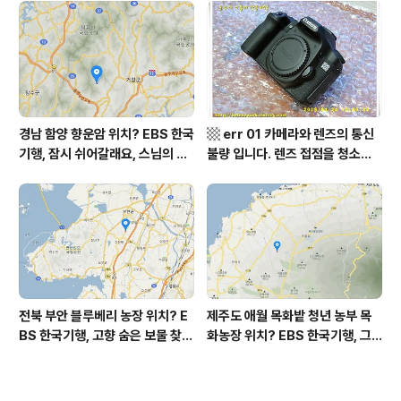
부 화천군 비수구미 낙타민박 어
역, 평가원 2019년 고3 9월 영어
디? / 강원도 화천군 가볼 만한 곳
영역 외국어영역 전문 해석, Engli
비수구미 마을, 파로호
sh to Korean translation
경남 함양 향운암 위치? EBS 한국
▩ err 01 카메라와 렌즈의 통신
기행, 잠시 쉬어갈래요, 스님의 어
불량 입니다. 렌즈 접점을 청소하
느 여름날, 함양 향운암 어디? / 경
여 주십시요? (캐논 50D) ▩
상남도 함양군 가볼 만한 곳, 용추
계곡 향운암 명천스님, 덕유산 황
석산 거망산 기백산
전북 부안 블루베리 농장 위치? E
제주도 애월 목화밭 청년 농부 목
BS 한국기행, 고향 숨은 보물 찾
화농장 위치? EBS 한국기행, 그
기, 우리 동네 재발견, 부안군 부안
인생 탐나도다 제주, 목화오름 그
읍 우영덕 우서라 씨 부녀 블루베
사나이, 애월읍 어음리 정보람 씨
리 농장 우하하하우스 어디? / 전
목화 재배 '목화오름' 목화농장 어