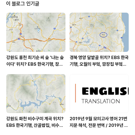
올 확률은 위 이미지에서 시간별 기상 상태 참조 대
이 블로그 인기글
기상황 공기질은어제 초미세먼지 좋음 = 4 ㎍/m³ 미세먼
지는 좋음 = 17 ㎍/m³ 황사는 보통 = 13 ㎍/m³ 자외선
(오후) = 보통 오늘 초미세먼지 좋음 = 2 ㎍/m³ 미세먼지
는 좋음 = 26 ㎍..
강원도 홍천 최기순 씨 숲 '나는 숲
경북 영양 달밭골 위치? EBS 한국
이다' 위치? EBS 한국기행, 잠시
기행, 오월의 부엌, 깜장집 부엌은
쉬어갈래요, 나를 부르는 숲, 홍천
따스했네, 영양군 영양읍 달밭골
군 최기순 씨 캠핑장 펜션 어디? /
어디? / 경상북도 영양군 가볼 만
강원도 홍천군 가볼 만한 곳, (구)
한 곳, 영양읍 상원리. KBS 인간극
까르돈, kbs 인간극장
장 임분노미 할머니
강원도 화천 비수구미 계곡 위치?
2019년 9월 모의고사 영어 21번
EBS 한국기행, 산골밥집, 비수구
지문 해석, 전문 번역 / 2019년 9
미 할매 밥상, 이중일 최길순 씨 부
월 평가원 모의고사 영어 지문 번