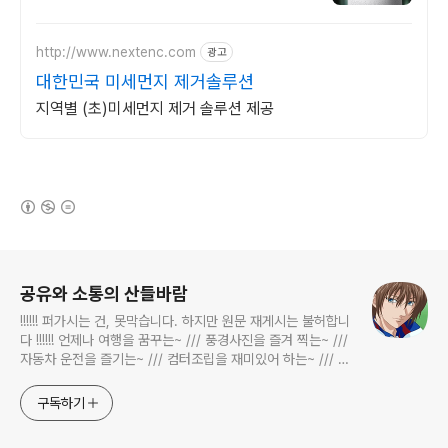
http://www.nextenc.com
광고
대한민국 미세먼지 제거솔루션
지역별 (초)미세먼지 제거 솔루션 제공
(새창열림)
로그 정보
공유와 소통의 산들바람
!!!!!! 퍼가시는 건, 못막습니다. 하지만 원문 재게시는 불허합니
다 !!!!!! 언제나 여행을 꿈꾸는~ /// 풍경사진을 즐겨 찍는~ ///
자동차 운전을 즐기는~ /// 컴터조립을 재미있어 하는~ /// 고
전과 동시대물을 넘나드는~ /// 요리가 은근히 재밌는~ /// 편
식하는 미드가 있는~ /// 사회적 이슈에 발언하는~ 不老巨
구독하기