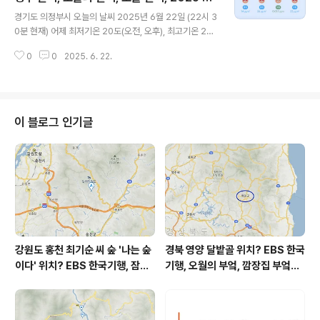
글 내용
공기질은어제초미세먼지 보통 = 29 ㎍/m³ 미세먼지는
22, 초미세먼지, 미세먼지, 황사, 자외선
경기도 의정부시 오늘의 날씨 2025년 6월 22일 (22시 3
보통 = 40 ㎍/m³ 황사는 보통 = 24 ㎍/m³ 자외선 (오
0분 현재) 어제 최저기온 20도(오전, 오후), 최고기온 25
후) = 보통오늘 초미세먼지 보통 = 19 ㎍/m³ 미세먼지는
도(오후) 오늘 최저기온 17도(오전), 최고기온 29도(오후)
좋음 = 30 ㎍/m³ 황사는 보통 ..
0
0
2025. 6. 22.
어제보다 3도 낮은 최저기온이고 어제보다 4도 높은 최
고기온입니다 아침에 최저기온 영상 18도이고 오후에 최
고기온 영상 29도입니다 오전 3시 - 5시 하루 중 최저기
온이고 낮 13시 - 14시 하루 중 최고기온입니다 * 눈비
올 확률은 위 이미지에서 시간별 기상 상태 참조 대
이 블로그 인기글
기상황 공기질은어제 초미세먼지 보통 = 26 ㎍/m³ 미세
먼지는 보통 = 34 ㎍/m³ 황사는 보통 = 24 ㎍/m³ 자외
선 (오후) = 보통 오늘 초미세먼지 좋음 = 14 ㎍/m³ 미세
먼지는 좋음..
강원도 홍천 최기순 씨 숲 '나는 숲
경북 영양 달밭골 위치? EBS 한국
이다' 위치? EBS 한국기행, 잠시
기행, 오월의 부엌, 깜장집 부엌은
쉬어갈래요, 나를 부르는 숲, 홍천
따스했네, 영양군 영양읍 달밭골
군 최기순 씨 캠핑장 펜션 어디? /
어디? / 경상북도 영양군 가볼 만
강원도 홍천군 가볼 만한 곳, (구)
한 곳, 영양읍 상원리. KBS 인간극