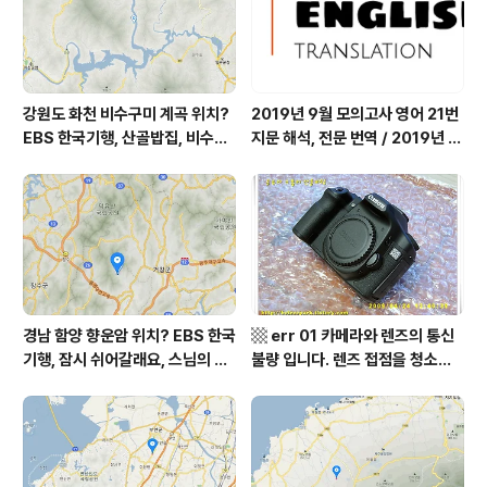
까르돈, kbs 인간극장
장 임분노미 할머니
강원도 화천 비수구미 계곡 위치?
2019년 9월 모의고사 영어 21번
EBS 한국기행, 산골밥집, 비수구
지문 해석, 전문 번역 / 2019년 9
미 할매 밥상, 이중일 최길순 씨 부
월 평가원 모의고사 영어 지문 번
부 화천군 비수구미 낙타민박 어
역, 평가원 2019년 고3 9월 영어
디? / 강원도 화천군 가볼 만한 곳
영역 외국어영역 전문 해석, Engli
비수구미 마을, 파로호
sh to Korean translation
경남 함양 향운암 위치? EBS 한국
▩ err 01 카메라와 렌즈의 통신
기행, 잠시 쉬어갈래요, 스님의 어
불량 입니다. 렌즈 접점을 청소하
느 여름날, 함양 향운암 어디? / 경
여 주십시요? (캐논 50D) ▩
상남도 함양군 가볼 만한 곳, 용추
계곡 향운암 명천스님, 덕유산 황
석산 거망산 기백산