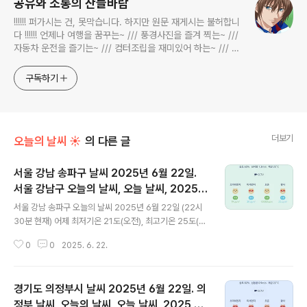
공유와 소통의 산들바람
!!!!!! 퍼가시는 건, 못막습니다. 하지만 원문 재게시는 불허합니
다 !!!!!! 언제나 여행을 꿈꾸는~ /// 풍경사진을 즐겨 찍는~ ///
자동차 운전을 즐기는~ /// 컴터조립을 재미있어 하는~ /// 고
전과 동시대물을 넘나드는~ /// 요리가 은근히 재밌는~ /// 편
식하는 미드가 있는~ /// 사회적 이슈에 발언하는~ 不老巨
구독하기
더보기
오늘의 날씨 ☀
의 다른 글
서울 강남 송파구 날씨 2025년 6월 22일.
서울 강남구 오늘의 날씨, 오늘 날씨, 2025 0
글 내용
622, 초미세먼지, 미세먼지, 황사, 자외선
서울 강남 송파구 오늘의 날씨 2025년 6월 22일 (22시
30분 현재) 어제 최저기온 21도(오전), 최고기온 25도(오
후) 오늘 최저기온 19도(오전), 최고기온 29도(오후) 어제
0
0
2025. 6. 22.
보다 2도 낮은 최저기온이고 어제보다 4도 높은 최고기온
입니다 아침에 최저기온 영상 19도이고 오후에 최고기온
영상 29도입니다 오전 4시 - 6시 하루 중 최저기온이고
경기도 의정부시 날씨 2025년 6월 22일. 의
낮 13시 - 16시 하루 중 최고기온입니다 * 눈비 올 확률
은 위 이미지에서 시간별 기상 상태 참조 대기상황
정부 날씨, 오늘의 날씨, 오늘 날씨, 2025 06